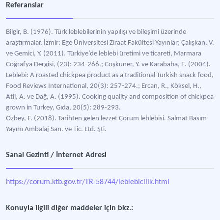
Referanslar
Bilgir, B. (1976). Türk leblebilerinin yapılışı ve bileşimi üzerinde
araştırmalar. İzmir: Ege Üniversitesi Ziraat Fakültesi Yayınlar; Çalışkan, V.
ve Gemici, Y. (2011). Türkiye’de leblebi üretimi ve ticareti, Marmara
Coğrafya Dergisi, (23): 234-266.; Coşkuner, Y. ve Karababa, E. (2004).
Leblebi: A roasted chickpea product as a traditional Turkish snack food,
Food Reviews International, 20(3): 257-274.; Ercan, R., Köksel, H.,
Atli, A. ve Dağ, A. (1995). Cooking quality and composition of chickpea
grown in Turkey, Gıda, 20(5): 289-293.
Özbey, F. (2018). Tarihten gelen lezzet Çorum leblebisi. Salmat Basım
Yayım Ambalaj San. ve Tic. Ltd. Şti.
Sanal Gezinti / İnternet Adresi
https://corum.ktb.gov.tr/TR-58744/leblebicilik.html
Konuyla ilgili diğer maddeler için bkz.: