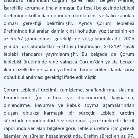
Enstitüsü tarafından Coğrafi İşaret Tescil Belgesi Mahreç
İşareti ile koruma altına alınmıştır. Bu tescil belgesinde leblebi
üretiminde kullanılan nohudun, damla cinsi ve kalın kabuklu
olması gerektiği belirtilmiştir. Ayrıca Çorum leblebisi
üretiminde kullanılan damla cinsi nohudun yüz tanesinin en
az 55-57 gram olması gerektiği de vurgulanmaktadır. 2006
yılında Türk Standartlar Enstitüsü tarafından TS-13194 sayılı
leblebi standardı yayımlanmıştır. Bu belgede de Çorum
leblebisi üretiminde yine yalnızca Çorum'dan ya da benzer
iklim özelliklerine sahip yerlerden temin edilen damla cinsi
nohut kullanılması gerektiği ifade edilmiştir.
Çorum Leblebisi üretimi; temizleme, sınıflandırma, ıslatma,
temperleme (ön ısıtma ve dinlendirme), kaynatma,
dinlendirme, kavurma ve kabuk soyma aşamalarından
oluşan oldukça karmaşık bir süreçtir. Leblebi üretim
sürecinde nohudun dört kez kavrulması gerekmektedir. Tescil
raporunda yer alan bilgilere göre, leblebi üretimi için gerekli
işlemler ve süreler hesaplandığında, üretim süreci en az 97,