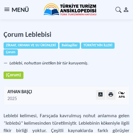
MENÜ
Çorum Leblebisi
ZİRAAT, ORMAN VE SU ÜRÜNLERİ
Baklagiller
TÜRKİYE'NİN İLLERİ
Çorum
Leblebi, nohuttan üretilen bir tür kuruyemiş.
(Çorum)
AYHAN BAŞÇI
2025
Leblebi kelimesi, Farsçada kavrulmuş nohut anlamına gelen
"leblebû"
kelimesinden türetilmiştir. Leblebinin kökeniyle ilgili
fikir birliği yoktur. Çeşitli kaynaklarda farklı görüşler