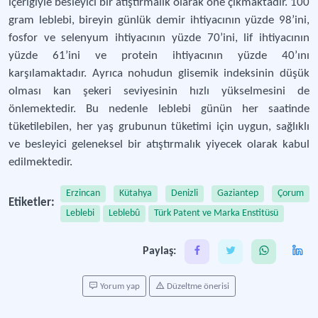
içeriğiyle besleyici bir atıştırmalık olarak öne çıkmaktadır. 100
gram leblebi, bireyin günlük demir ihtiyacının yüzde 98’ini,
fosfor ve selenyum ihtiyacının yüzde 70’ini, lif ihtiyacının
yüzde 61’ini ve protein ihtiyacının yüzde 40’ını
karşılamaktadır. Ayrıca nohudun glisemik indeksinin düşük
olması kan şekeri seviyesinin hızlı yükselmesini de
önlemektedir. Bu nedenle leblebi günün her saatinde
tüketilebilen, her yaş grubunun tüketimi için uygun, sağlıklı
ve besleyici geleneksel bir atıştırmalık yiyecek olarak kabul
edilmektedir.
Erzincan
Kütahya
Denizli
Gaziantep
Çorum
Etiketler:
Leblebi
Leblebû
Türk Patent ve Marka Enstitüsü
Paylaş:
Yorum yap
Düzeltme önerisi