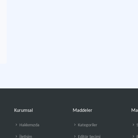
Kurumsal
Maddeler
Ma
Hakkımızda
Kategoriler
S
İletişim
Editör Seçimi
B