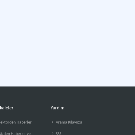
kaleler
Yardım
ektörden Haberler
Arama Kılavuzu
izden Haberler ve
SSS