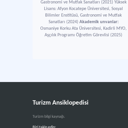
Gastronomi ve Mutfak Sanatları (2021) Yüksek
Lisans: Afyon Kocatepe Üniversitesi, Sosyal
Bilimler Enstitüsü, Gastronomi ve Mutfak
Sanatları (2024)
Akademik unvanlar:
Osmaniye Korku Ata Üniversitesi, Kadirli MYO,
Aşçılık Programı Öğretim Görevlisi (2025)
Turizm Ansiklopedisi
Turizm bilgi kaynağı.
Bizi takip edin: