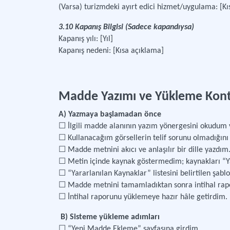
(Varsa) turizmdeki ayırt edici hizmet/uygulama: [Kıs
3.10 Kapanış Bilgisi (Sadece kapandıysa)
Kapanış yılı: [Yıl]
Kapanış nedeni: [Kısa açıklama]
Madde Yazımı ve Yükleme Kontr
A) Yazmaya başlamadan önce
☐ İlgili madde alanının yazım yönergesini okudum 
☐ Kullanacağım görsellerin telif sorunu olmadığını
☐ Madde metnini akıcı ve anlaşılır bir dille yazdım
☐ Metin içinde kaynak göstermedim; kaynakları “Y
☐ “Yararlanılan Kaynaklar” listesini belirtilen şab
☐ Madde metnini tamamladıktan sonra intihal rap
☐ İntihal raporunu yüklemeye hazır hâle getirdim.
B) Sisteme yükleme adımları
☐ “Yeni Madde Ekleme” sayfasına girdim.