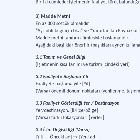
Bir-iki cümlede: işletmenin faaliyet türü, bulunduğu 
3) Madde Metni
En az 300 sözcük olmalıdır.
“Ayrıntılı bilgi için bkz.” ve “Yararlanılan Kaynaklar
Madde metni tanıtım cümlesiyle başlamalıdır.
Aşağıdaki başlıklar önerilir (başlıkları aynen kullan
3.1 Tanım ve Genel Bilgi
[İşletmenin kısa tanımı ve turizm içindeki yeri]
3.2 Faaliyete Başlama Yılı
Faaliyete başlama yılı: [Yıl]
(Varsa) önemli dönüm noktaları (yenilenme, taşınma, 
3.3 Faaliyet Gösterdiği Yer / Destinasyon
Yer/destinasyon: [İl/ilçe/bölge]
(Varsa) farklı lokasyonlar: [Yerler]
3.4 İsim Değişikliği (Varsa)
[Yıl] – [Önceki ad] → [Yeni ad]