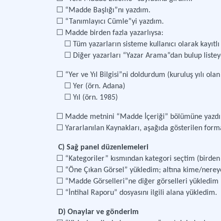
☐ “Madde Başlığı”nı yazdım.
☐ “Tanımlayıcı Cümle”yi yazdım.
☐ Madde birden fazla yazarlıysa:
☐ Tüm yazarların sisteme kullanıcı olarak kayıtlı 
☐ Diğer yazarları “Yazar Arama”dan bulup listey
☐ “Yer ve Yıl Bilgisi”ni doldurdum (kuruluş yılı ol
☐ Yer (örn. Adana)
☐ Yıl (örn. 1985)
☐ Madde metnini “Madde İçeriği” bölümüne yazdı
☐ Yararlanılan Kaynakları, aşağıda gösterilen for
C) Sağ panel düzenlemeleri
☐ “Kategoriler” kısmından kategori seçtim (birden fa
☐ “Öne Çıkan Görsel” yükledim; altına kime/nereye
☐ “Madde Görselleri”ne diğer görselleri yükledim (
☐ “İntihal Raporu” dosyasını ilgili alana yükledim.
D) Onaylar ve gönderim