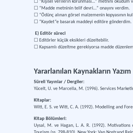
☐ “Kişisel verilerin korunması…” metnini okudum 
☐ “Madde metninin telif devri…” onayını verdim.
☐ “Ödünç alınan görsel malzemenin kopyasının ku
☐ “Kaydet”e basarak maddeyi editöre gönderdim.
E) Editör süreci
☐ Editörler küçük eksikleri düzeltebilir.
☐ Kapsamlı düzeltme gerekiyorsa madde düzenleme i
Yararlanılan Kaynakların Yazım
Süreli Yayınlar / Dergiler:
Yücelt, U. ve Marcella, M. (1996). Services Marketin
Kitaplar:
Witt, E. S. ve Witt, C. A. (1992). Modelling and Fo
Kitap Bölümleri:
Uysal, M. ve Hagan, L. A. R. (1992). Motivations 
Tourism (ss. 798-810). New York: Van Nostrand Rei