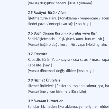
(Varsa) değişiklik nedeni: [Kısa açıklama]
3.5 Faaliyet Türü / Alanı
İşletme türü/alanı: [Konaklama / yeme-içme / acente 
Hedef pazar/konsept (varsa): [Kısa bilgi]
3.6 Bağlı Olunan Kurum / Kuruluş veya Kişi
Sahibi/işletmecisi: [Kişi/şirket/kamu kurumu vb.]
(Varsa) bağlı olduğu kurum/üst yapı: [Holding, zinc
3.7 Kapasite
Kapasite türü: [Yatak sayısı / oda sayısı / masa kapas
Kapasite: [Sayı]
(Varsa) dönemsel değişiklikler: [Kısa bilgi]
3.8 Hizmet Üniteleri
Hizmet üniteleri: [Restoran, toplantı salonu, spa, h
(Varsa) öne çıkan birimler: [Kısa bilgi]
3.9 Sunulan Hizmetler
Sunulan hizmetler: [Konaklama, yeme-içme, rehberlik