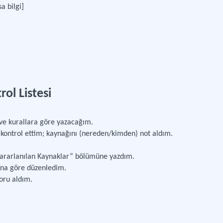
a bilgi]
ol Listesi
ve kurallara göre yazacağım.
 kontrol ettim; kaynağını (nereden/kimden) not aldım.
.
ararlanılan Kaynaklar” bölümüne yazdım.
lona göre düzenledim.
oru aldım.