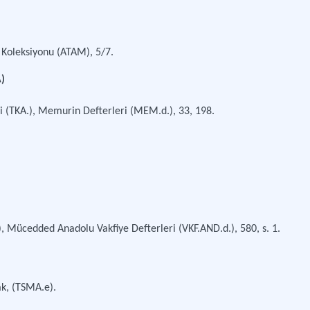
 Koleksiyonu (ATAM), 5/7.
)
 (TKA.), Memurin Defterleri (MEM.d.), 33, 198.
 Mücedded Anadolu Vakfiye Defterleri (VKF.AND.d.), 580, s. 1.
ak, (TSMA.e).