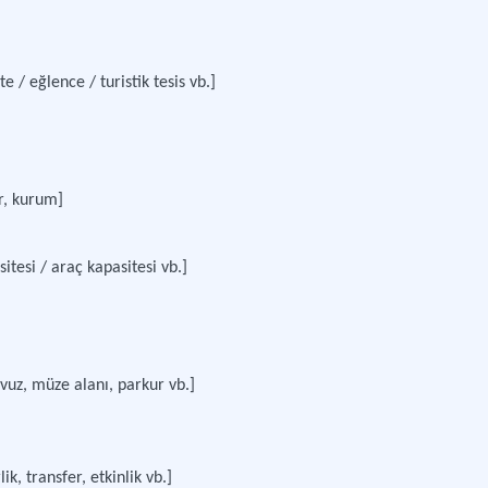
/ eğlence / turistik tesis vb.]
ir, kurum]
itesi / araç kapasitesi vb.]
avuz, müze alanı, parkur vb.]
, transfer, etkinlik vb.]