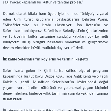
sağlayacak kapsamlı bir kültür ve tanıtım projesi.”
Dernek olarak kitabı hem üyeleriyle hem de Türkiye’yi ziyaret
eden Çinli turist gruplarıyla paylaştıklarını belirten Wang,
“Misafirlerimize bu kitabı ulaştırıyor, İon Rotası’nı ve
Seferihisar’ı anlatıyoruz. Seferihisar Belediyesi’nin Çin turizmine
ve Türkiye’nin kültür turizmine sunduğu katkıları çok kıymetli
buluyoruz. Bu iş birliğini başlatmış olmaktan ve geliştirmeye
devam etmekten büyük mutluluk duyuyoruz” dedi.
İlk kafile Seferihisar’ın köylerini ve tarihini keşfetti
Seferihisar’a gelen ilk Çinli turist kafilesi ziyaret programı
kapsamında Turgut Köyü, Düzce Köyü, Teos Antik Kenti ve Sığacık
Kaleiçi’ni gezdi. Misafirler, Seferihisar’ın köylerindeki doğal
yaşamı, yerel üretim kültürünü ve geleneksel yaşam biçimini
deneyimlerken, binlerce yıllık tarihi mirasını da yakından tanıma
fırsatı buldu.
İlk ziyaretle birlikte Seferihisar, Çinli turistler için yalnızca bir