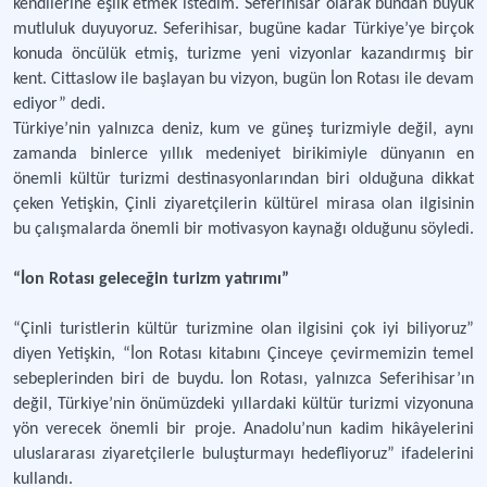
kendilerine eşlik etmek istedim. Seferihisar olarak bundan büyük
mutluluk duyuyoruz. Seferihisar, bugüne kadar Türkiye’ye birçok
konuda öncülük etmiş, turizme yeni vizyonlar kazandırmış bir
kent. Cittaslow ile başlayan bu vizyon, bugün İon Rotası ile devam
ediyor” dedi.
Türkiye’nin yalnızca deniz, kum ve güneş turizmiyle değil, aynı
zamanda binlerce yıllık medeniyet birikimiyle dünyanın en
önemli kültür turizmi destinasyonlarından biri olduğuna dikkat
çeken Yetişkin, Çinli ziyaretçilerin kültürel mirasa olan ilgisinin
bu çalışmalarda önemli bir motivasyon kaynağı olduğunu söyledi.
“İon Rotası geleceğin turizm yatırımı”
“Çinli turistlerin kültür turizmine olan ilgisini çok iyi biliyoruz”
diyen Yetişkin, “İon Rotası kitabını Çinceye çevirmemizin temel
sebeplerinden biri de buydu. İon Rotası, yalnızca Seferihisar’ın
değil, Türkiye’nin önümüzdeki yıllardaki kültür turizmi vizyonuna
yön verecek önemli bir proje. Anadolu’nun kadim hikâyelerini
uluslararası ziyaretçilerle buluşturmayı hedefliyoruz” ifadelerini
kullandı.