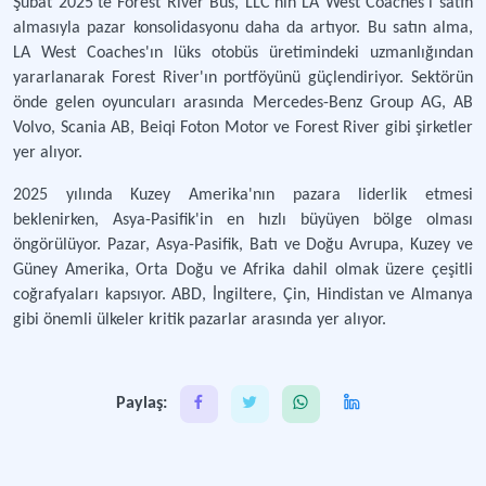
Şubat 2025'te Forest River Bus, LLC'nin LA West Coaches'ı satın
almasıyla pazar konsolidasyonu daha da artıyor. Bu satın alma,
LA West Coaches'ın lüks otobüs üretimindeki uzmanlığından
yararlanarak Forest River'ın portföyünü güçlendiriyor. Sektörün
önde gelen oyuncuları arasında Mercedes-Benz Group AG, AB
Volvo, Scania AB, Beiqi Foton Motor ve Forest River gibi şirketler
yer alıyor.
2025 yılında Kuzey Amerika'nın pazara liderlik etmesi
beklenirken, Asya-Pasifik'in en hızlı büyüyen bölge olması
öngörülüyor. Pazar, Asya-Pasifik, Batı ve Doğu Avrupa, Kuzey ve
Güney Amerika, Orta Doğu ve Afrika dahil olmak üzere çeşitli
coğrafyaları kapsıyor. ABD, İngiltere, Çin, Hindistan ve Almanya
gibi önemli ülkeler kritik pazarlar arasında yer alıyor.
Paylaş: