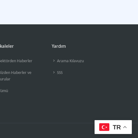
kaleler
Yardım
ektörden Haberler
Arama Kılavuzu
izden Haberler ve
SSS
urular
Tümü
TR