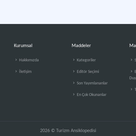
Kurumsal
Maddeler
Ma
Hakkımızda
Kategoriler
S
İletişim
Editör Seçimi
B
Duy
Son Yayımlananlar
En Çok Okunanlar
2026 © Turizm Ansiklopedisi