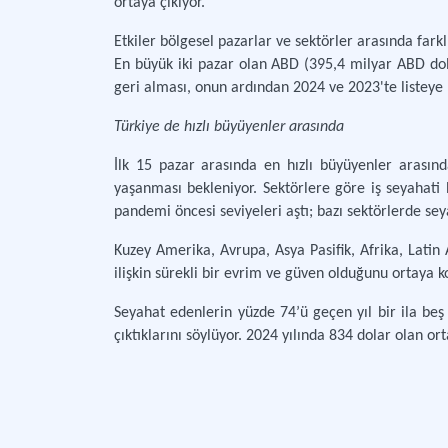
ortaya çıkıyor.
Etkiler bölgesel pazarlar ve sektörler arasında fark
En büyük iki pazar olan ABD (395,4 milyar ABD dola
geri alması, onun ardından 2024 ve 2023'te listeye l
Türkiye de hızlı büyüyenler arasında
İlk 15 pazar arasında en hızlı büyüyenler arasın
yaşanması bekleniyor. Sektörlere göre iş seyahati
pandemi öncesi seviyeleri aştı; bazı sektörlerde se
Kuzey Amerika, Avrupa, Asya Pasifik, Afrika, Latin 
ilişkin sürekli bir evrim ve güven olduğunu ortaya ko
Seyahat edenlerin yüzde 74’ü geçen yıl bir ila beş
çıktıklarını söylüyor. 2024 yılında 834 dolar olan 