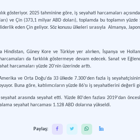
lılık gösteriyor. 2025 tahminine göre, iş seyahati harcamaları açısından
rı) ve Çin (373,1 milyar ABD doları), toplamda bu toplamın yüzde 58'
iderlik eden Çin geliyor. Söz konusu ülkeleri sırasıyla
Almanya, Japony
da Hindistan, Güney Kore ve Türkiye yer alırken, İspanya ve Holl
 harcamaları da farklılık göstermeye devam edecek. Sanat ve Eğlence
yahat harcamaları yüzde 20'nin üzerinde arttı.
Amerika ve Orta Doğu'da 33 ülkede 7.300'den fazla iş seyahatçisinin 
yuyor. Buna göre, katılımcıların yüzde 86’sı iş seyahatlerini değerli g
 seyahat arasında seyahat etti. Yüzde 80'den fazlası 2019'dan öncesi
ortalama seyahat harcaması 1.128 ABD dolarına yükseldi.
Paylaş: