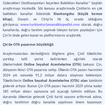
Gidecekleri Destinasyonları Seçerken Baktıkları Kanallar” başlıklı
araştırmayı inceledik. Söz konusu araştırmada Çinlilerin en çok
baktıkları kanallar listesinde
Xiaohongshu (küçük kırmızı
kitap),
Douyin ve Ctrip'in ilk üç sırada olduğunu
görüyoruz.
www.
turkiyeturizmansiklopedisi.com
olarak,
doğru
kanallarda, doğru tanıtım yapmak isteyen turizm paydaşları için
Çin’in önde gelen kanal ve platformlarını araştırdık.
Çin'de OTA pazarının büyüklüğü
Araştırmalardan derlediğimiz bilgilere göre, Çinli tüketiciler
yurtdışı tatil yerini belirlerken ağırlıklı olarak
ülkelerindeki
Online Seyahat Acentelerine (OTA)
bakıyor. Çin,
dünyanın ikinci OTA pazarına sahip. Ülkenin OTA pazarı hacminin
2024 yılı sonunda 91,2 milyar dolara ulaşması bekleniyor.
Tüketicilerin
Online Seyahat Acentelerine (OTA) olan
talebinin
giderek artıyor. Bunun Çin OTA pazarı hacmini 2029 yılına kadar
185 milyar doları aşmasına yol açacağı tahmin ediliyor. Bu
durumda ülkemize gelecek Çinli turist sayısını arttırmak adına,
doğru tanıtımın doğru kanalda yapılması önem kazanıyor.