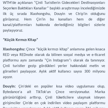
WTM’de açıklanan “Çinli Turistlerin Gidecekleri Destinasyonları
Seçerken Baktıkları Kanallar” başlıklı araştırmayı incelediğimizde
ilk üç sırada Xiaohongshu, Douyin ve Ctrip'in olduğunu
görüyoruz. Hem Çin’in bu kanalları hem de diğer
kanal/platformları hakkında derlediğimiz bilgileri sizlerle
paylaşıyoruz.
“Küçük Kırmızı Kitap”
Xiaohongshu:
Çince “küçük kırmızı kitap” anlamına gelen kısaca
RED veya REDnote olarak da bilinen sosyal medya ve e-ticaret
platformu aynı zamanda “Çin Instagram”ı olarak da tanınıyor.
Çinli turistler gezip gördükleri yerler hakkındaki metin ve
görselleri paylaşıyor. Aylık aktif kullanıcı sayısı 300 milyonu
aşıyor.
Douyin:
Çin'deki en popüler kısa video uygulaması olup,
Bytedance'a ait TikTok'un Çince versiyonudur. Marka
görünürlüğünü arttırıp, Çinli tüketicilere ulaşmak isteyen
girişimciler Çin’de en çok indirilen video paylaşım platformu