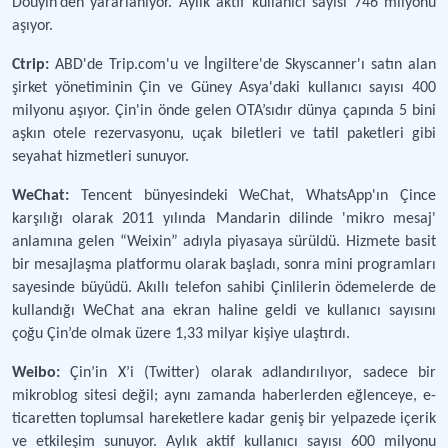
Douyin’den yararlanıyor. Aylık aktif kullanıcı sayısı 746 milyonu
aşıyor.
Ctrip:
ABD'de Trip.com'u ve İngiltere'de Skyscanner'ı satın alan
şirket yönetiminin Çin ve Güney Asya'daki kullanıcı sayısı 400
milyonu aşıyor. Çin'in önde gelen OTA’sıdır dünya çapında 5 bini
aşkın otele rezervasyonu, uçak biletleri ve tatil paketleri gibi
seyahat hizmetleri sunuyor.
WeChat:
Tencent bünyesindeki WeChat, WhatsApp'ın Çince
karşılığı olarak 2011 yılında Mandarin dilinde 'mikro mesaj'
anlamına gelen “Weixin” adıyla piyasaya sürüldü. Hizmete basit
bir mesajlaşma platformu olarak başladı, sonra mini programları
sayesinde büyüdü. Akıllı telefon sahibi Çinlilerin ödemelerde de
kullandığı WeChat ana ekran haline geldi ve kullanıcı sayısını
çoğu Çin’de olmak üzere 1,33 milyar kişiye ulaştırdı.
Weibo:
Çin’in X’i (Twitter) olarak adlandırılıyor, sadece bir
mikroblog sitesi değil; aynı zamanda haberlerden eğlenceye, e-
ticaretten toplumsal hareketlere kadar geniş bir yelpazede içerik
ve etkileşim sunuyor. Aylık aktif kullanıcı sayısı 600 milyonu