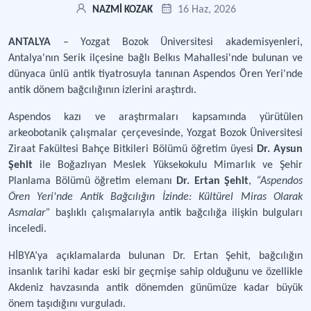
16 Haz, 2026
NAZMİ KOZAK
ANTALYA
– Yozgat Bozok Üniversitesi akademisyenleri,
Antalya'nın Serik ilçesine bağlı Belkıs Mahallesi'nde bulunan ve
dünyaca ünlü antik tiyatrosuyla tanınan Aspendos Ören Yeri'nde
antik dönem bağcılığının izlerini araştırdı.
Aspendos kazı ve araştırmaları kapsamında yürütülen
arkeobotanik çalışmalar çerçevesinde, Yozgat Bozok Üniversitesi
Ziraat Fakültesi Bahçe Bitkileri Bölümü öğretim üyesi
Dr. Aysun
Şehit
ile Boğazlıyan Meslek Yüksekokulu Mimarlık ve Şehir
Planlama Bölümü öğretim elemanı
Dr. Ertan Şehit
,
“Aspendos
Ören Yeri'nde Antik Bağcılığın İzinde: Kültürel Miras Olarak
Asmalar”
başlıklı çalışmalarıyla antik bağcılığa ilişkin bulguları
inceledi.
HİBYA’ya açıklamalarda bulunan Dr. Ertan Şehit, bağcılığın
insanlık tarihi kadar eski bir geçmişe sahip olduğunu ve özellikle
Akdeniz havzasında antik dönemden günümüze kadar büyük
önem taşıdığını vurguladı.