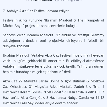
29 May, 2024
NAZMİ KOZAK
7. Antalya Akra Caz Festivali devam ediyor.
Festivalin ikinci gününde “Ibrahim Maalouf & The Trumpets of
Michel Ange” projesi ile sanatseverlerle buluştu.
Sahneye çıkan Ibrahim Maalouf 17 albüm ve prestijli Grammy
adaylığının ardından yeni projesiyle dinleyenleri felsefi bir
dünyaya götürdü.
Ibrahim Maalouf “Antalya Akra Caz Festivali’nde olmak heyecan
verici, bu güzel şehirdeki ilk konserimiz. Bu etkileyici atmosferde
Antalyalı müzikseverlerle buluşmak çok keyifli. Yağmura rağmen
hepimiz buradayız ve çok eğleniyoruz.” dedi.
Akra Caz 29 Mayıs’ta Larisa Dolina & Igor Butman & Moskova
Caz Orkestrası, 31 Mayıs’ta Aziza Mustafa Zadeh Jazz Trio, 1
Haziran’da Kerem Görsev “Lost Ghost”, 6 Haziran’da Judith Hill, 7
Haziran’da Akra Genç Caz, 8 Haziran’da Nubya Garcia ve 11-12
Haziran’da Fazıl Say konserleriyle devam edecek.