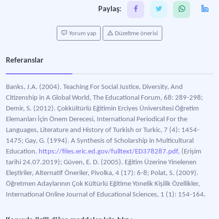
Paylaş:
Yorum yap
Düzeltme önerisi
Referanslar
Banks, J.A. (2004). Teaching For Social Justice, Diversity, And
Citizenship in A Global World, The Educational Forum, 68: 289-298;
Demir, S. (2012). Çokkültürlü Eğitimin Erciyes Üniversitesi Öğretim
Elemanları İçin Önem Derecesi, International Periodical For the
Languages, Literature and History of Turkish or Turkic, 7 (4): 1454-
1475; Gay, G. (1994). A Synthesis of Scholarship in Multicultural
Education.
https://files.eric.ed.gov/fulltext/ED378287.pdf,
(Erişim
tarihi 24.07.2019); Güven, E. D. (2005). Eğitim Üzerine Yinelenen
Eleştiriler, Alternatif Öneriler, Pivolka, 4 (17): 6-8; Polat, S. (2009).
Öğretmen Adaylarının Çok Kültürlü Eğitime Yönelik Kişilik Özellikler,
International Online Journal of Educational Sciences, 1 (1): 154-164.