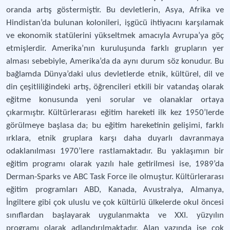
oranda artış göstermiştir. Bu devletlerin, Asya, Afrika ve
Hindistan’da bulunan kolonileri, işgücü ihtiyacını karşılamak
ve ekonomik statülerini yükseltmek amacıyla Avrupa’ya göç
etmişlerdir. Amerika’nın kuruluşunda farklı grupların yer
alması sebebiyle, Amerika’da da aynı durum söz konudur. Bu
bağlamda Dünya’daki ulus devletlerde etnik, kültürel, dil ve
din çeşitliliğindeki artış, öğrencileri etkili bir vatandaş olarak
eğitme konusunda yeni sorular ve olanaklar ortaya
çıkarmıştır. Kültürlerarası eğitim hareketi ilk kez 1950’lerde
görülmeye başlasa da; bu eğitim hareketinin gelişimi, farklı
ırklara, etnik gruplara karşı daha duyarlı davranmaya
odaklanılması 1970’lere rastlamaktadır. Bu yaklaşımın bir
eğitim programı olarak yazılı hale getirilmesi ise, 1989’da
Derman-Sparks ve ABC Task Force ile olmuştur. Kültürlerarası
eğitim programları ABD, Kanada, Avustralya, Almanya,
İngiltere gibi çok uluslu ve çok kültürlü ülkelerde okul öncesi
sınıflardan başlayarak uygulanmakta ve XXI. yüzyılın
programı olarak adlandırılmaktadır. Alan yazında ise çok