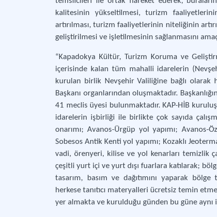
temsilcileri ile ortak hareket ederek, buraları
kalitesinin yükseltilmesi, turizm faaliyetlerin
artırılması, turizm faaliyetlerinin niteliğinin artı
geliştirilmesi ve işletilmesinin sağlanmasını am
“Kapadokya Kültür, Turizm Koruma ve Geliştirm
içerisinde kalan tüm mahalli idarelerin (Nevşeh
kurulan birlik Nevşehir Valiliğine bağlı olarak 
Başkanı organlarından oluşmaktadır. Başkanlığını 
41 meclis üyesi bulunmaktadır. KAP-HİB kuruluş
idarelerin işbirliği ile birlikte çok sayıda çal
onarımı; Avanos-Ürgüp yol yapımı; Avanos-Özk
Sobesos Antik Kenti yol yapımı; Kozaklı Jeoterma
vadi, örenyeri, kilise ve yol kenarları temizlik 
çeşitli yurt içi ve yurt dışı fuarlara katılarak; böl
tasarım, basım ve dağıtımını yaparak bölge t
herkese tanıtıcı materyalleri ücretsiz temin etme 
yer almakta ve kurulduğu günden bu güne aynı is