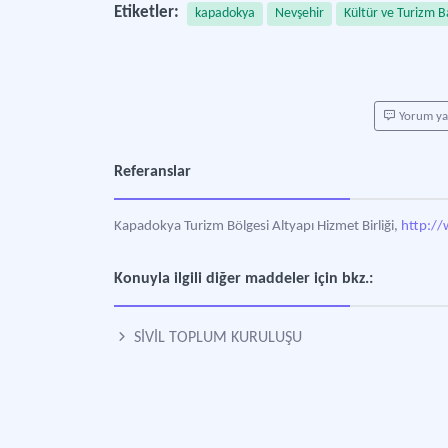
Etiketler:
kapadokya
Nevşehir
Kültür ve Turizm B
Yorum y
Referanslar
Kapadokya Turizm Bölgesi Altyapı Hizmet Birliği,
http://
Konuyla ilgili diğer maddeler için bkz.:
SİVİL TOPLUM KURULUŞU