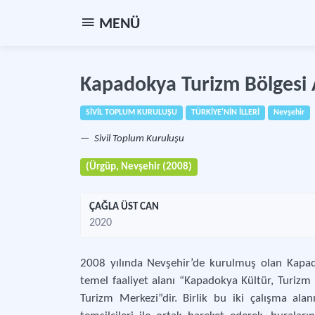
MENÜ
Kapadokya Turizm Bölgesi A
SİVİL TOPLUM KURULUŞU
TÜRKİYE'NİN İLLERİ
Nevşehir
Sivil Toplum Kuruluşu
(Ürgüp, Nevşehir (2008)
ÇAĞLA ÜST CAN
2020
2008 yılında Nevşehir’de kurulmuş olan Kapado
temel faaliyet alanı “Kapadokya Kültür, Turizm
Turizm Merkezi”dir. Birlik bu iki çalışma ala