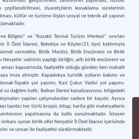
n korunması, geliştirilmesi, tanıtımının yapılması, hizmet
in çeşitlendirilmesi, ziyaretçilerin konaklama sürelerinin
rılması, kültür ve turizme ilişkin sosyal ve teknik alt yapının
açlamaktadır.
e Bölgesi” ve “Kozaklı Termal Turizm Merkezi” sınırları
ir İl Özel İdaresi, Belediye ve Köyler/21 üye) katılımıyla
hizmet vermekte, Birlik Meclisi; Birlik Encümeni ve Birlik
Nevşehir valisinin yaptığı birliğin, aıltı birlik encümeni ve
 amacı kapsamında, faaliyette olduğu günden beri mahalli
ışmaya imza atmıştır. Kapadokya turistik yolların bakımı ve
onak-Topaklı yol yapımı; Kızıl Çukur Vadisi yol yapımı;
l su dağıtım hattı; Balkan Deresi kanalizasyonu; bölgedeki
çalışmaları yapılan çalışmalardan sadece bir kaçıdır. Ayrıca
geyi tanıtıcı her türlü broşür, kitap, harita gibi materyallerin
anıtımının yapılmasına da katkı sunulmaktadır. İsteyen
imkanı sunan birlik ofisi Nevşehir İl Özel İdaresi içerisinde
im ve unvan ile faaliyetini sürdürmektedir.