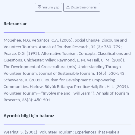
Yorum yap
Düzeltme önerisi
Referanslar
McGehee, N.G. ve Santos, C.A. (2005). Social Change, Discourse and
Volunteer Tourism. Annals of Tourism Research, 32 (3): 760–779;
Pearce, D.G. (1992). Alternative Tourism: Concepts, Classifications and
Questions. Chichester: Wiley; Raymond, E. M. ve Hall, C. M. (2008).
The Development of Cross-cultural (mis) Understanding Through
Volunteer Tourism. Journal of Sustainable Tourism, 16(5): 530-543;
Scheyvens, R. (2002). Tourism for Development: Empowering
Communities. Harlow, Büyük Britanya: Prentice-Hall; Sin, H. L. (2009).
Volunteer Tourism—“Involve me and I will Learn”?. Annals of Tourism
Research, 36(3): 480-501.
Ayrıntılı bilgi için bakınız
Wearing, S. (2001). Volunteer Tourism: Experiences That Make a