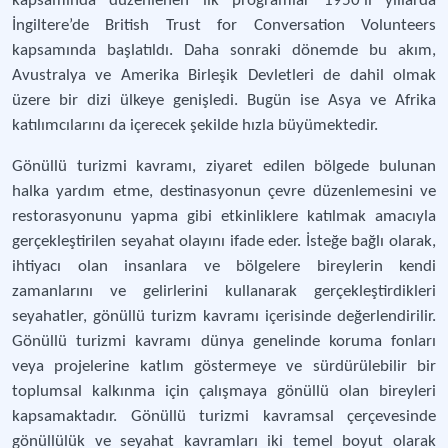
kapsamında düzenlenen ilk programlar 1950’li yıllarda
İngiltere’de British Trust for Conversation Volunteers
kapsamında başlatıldı. Daha sonraki dönemde bu akım,
Avustralya ve Amerika Birleşik Devletleri de dahil olmak
üzere bir dizi ülkeye genişledi. Bugün ise Asya ve Afrika
katılımcılarını da içerecek şekilde hızla büyümektedir.
Gönüllü turizmi kavramı, ziyaret edilen bölgede bulunan
halka yardım etme, destinasyonun çevre düzenlemesini ve
restorasyonunu yapma gibi etkinliklere katılmak amacıyla
gerçekleştirilen seyahat olayını ifade eder. İsteğe bağlı olarak,
ihtiyacı olan insanlara ve bölgelere bireylerin kendi
zamanlarını ve gelirlerini kullanarak gerçekleştirdikleri
seyahatler, gönüllü turizm kavramı içerisinde değerlendirilir.
Gönüllü turizmi kavramı dünya genelinde koruma fonları
veya projelerine katlım göstermeye ve sürdürülebilir bir
toplumsal kalkınma için çalışmaya gönüllü olan bireyleri
kapsamaktadır. Gönüllü turizmi kavramsal çerçevesinde
gönüllülük ve seyahat kavramları iki temel boyut olarak