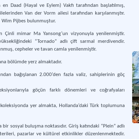
en Daad (Hayal ve Eylem) Vakfı tarafından başlatılmış,
lelerinden Van der Vorm ailesi tarafından karşılanmıştır.
ü Wim Pijbes bulunmuştur.
n Çinli mimar Ma Yansong’un vizyonuyla yenilenmiştir.
ksekliğindeki “Tornado” adlı çift sarmal merdivendir.
unmuş, cepheler ve tavan camla yenilenmiştir.
ana bölümde yerz almaktadır.
ndan bağışlanan 2.000’den fazla valiz, sahiplerinin göç
eksiyonlarıyla göçün farklı dönemleri ve coğrafyaları
e koleksiyonda yer almakta, Hollanda’daki Türk toplumuna
 bir sosyal buluşma noktasıdır. Giriş katındaki “Plein” adlı
terileri, pazarlar ve kültürel etkinlikler düzenlenmektedir.