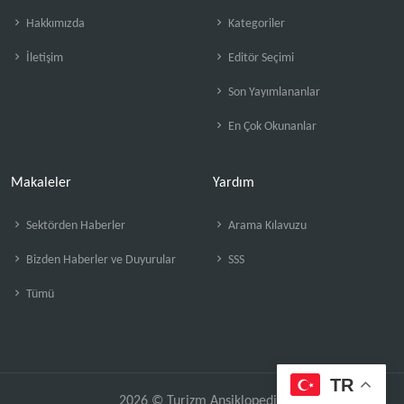
Hakkımızda
Kategoriler
İletişim
Editör Seçimi
Son Yayımlananlar
En Çok Okunanlar
Makaleler
Yardım
Sektörden Haberler
Arama Kılavuzu
Bizden Haberler ve Duyurular
SSS
Tümü
TR
2026 © Turizm Ansiklopedisi