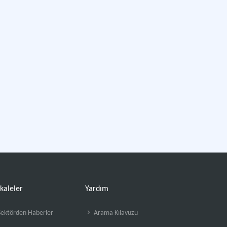
kaleler
Yardım
ektörden Haberler
Arama Kılavuzu