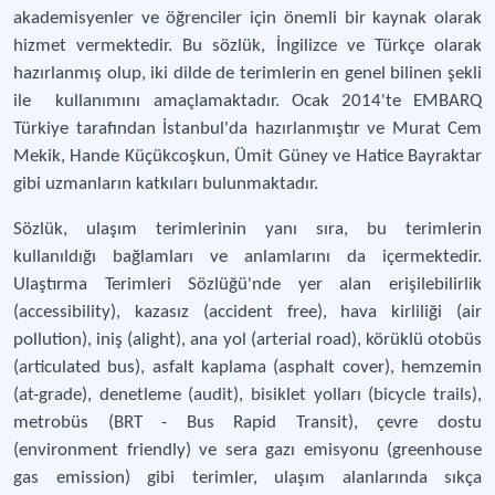
akademisyenler ve öğrenciler için önemli bir kaynak olarak
hizmet vermektedir. Bu sözlük, İngilizce ve Türkçe olarak
hazırlanmış olup, iki dilde de terimlerin en genel bilinen şekli
ile kullanımını amaçlamaktadır. Ocak 2014'te EMBARQ
Türkiye tarafından İstanbul'da hazırlanmıştır ve Murat Cem
Mekik, Hande Küçükcoşkun, Ümit Güney ve Hatice Bayraktar
gibi uzmanların katkıları bulunmaktadır.
Sözlük, ulaşım terimlerinin yanı sıra, bu terimlerin
kullanıldığı bağlamları ve anlamlarını da içermektedir.
Ulaştırma Terimleri Sözlüğü'nde yer alan erişilebilirlik
(accessibility), kazasız (accident free), hava kirliliği (air
pollution), iniş (alight), ana yol (arterial road), körüklü otobüs
(articulated bus), asfalt kaplama (asphalt cover), hemzemin
(at-grade), denetleme (audit), bisiklet yolları (bicycle trails),
metrobüs (BRT - Bus Rapid Transit), çevre dostu
(environment friendly) ve sera gazı emisyonu (greenhouse
gas emission) gibi terimler, ulaşım alanlarında sıkça