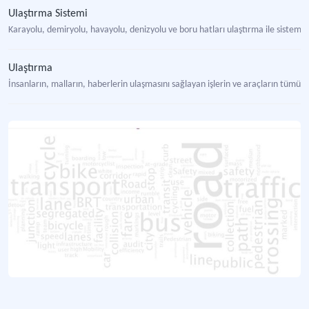
Ulaştırma Sistemi
Karayolu, demiryolu, havayolu, denizyolu ve boru hatları ulaştırma ile sisteml
Ulaştırma
İnsanların, malların, haberlerin ulaşmasını sağlayan işlerin ve araçların tümü;
Türkı̇ye'de Yenı̇ Mobı̇lı̇te Trendlerı̇nı̇n Nasıl Evrı̇ldı̇ğı̇ne Daı̇r Bı̇r Pazar Taraması
Türkiye'de hızla gelişen yeni mobilite trendleri, sürdürülebilir kentleşme ve t