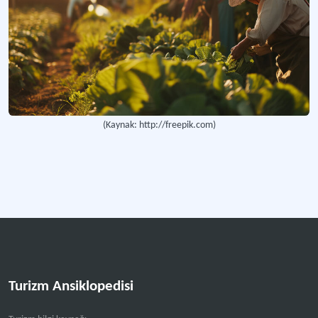
Konarı Köyü Tanıtım ve Alternatif Turizm Derneği
Sivil toplum kuruluşu.
Karadeniz Çay Turizm
Şehirlerarası yolcu taşımacılığı yapan otobüs firması.
Özel Muğla Arıcılık Müzesi
(Kaynak: http://freepik.com)
Arıcılık müzesi.
Tefenni Kent Belleği Tarım ve Antika Müzesi
Kent ve tarım müzesi.
Drama Turizmi
Belirli bir tarihi olayı, hikayeyi, kültürel mirası veya gelenekleri dramatik yol
Turizm Ansiklopedisi
Daha fazla