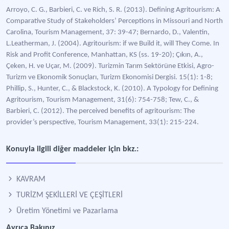
Arroyo, C. G., Barbieri, C. ve Rich, S. R. (2013). Defining Agritourism: A
Comparative Study of Stakeholders’ Perceptions in Missouri and North
Carolina, Tourism Management, 37: 39-47; Bernardo, D., Valentin,
L.Leatherman, J. (2004). Agritourism: if we Build it, will They Come. In
Risk and Profit Conference, Manhattan, KS (ss. 19-20); Çıkın, A.,
Çeken, H. ve Uçar, M. (2009). Turizmin Tarım Sektörüne Etkisi, Agro-
Turizm ve Ekonomik Sonuçları, Turizm Ekonomisi Dergisi. 15(1): 1-8;
Phillip, S., Hunter, C., & Blackstock, K. (2010). A Typology for Defining
Agritourism, Tourism Management, 31(6): 754-758; Tew, C., &
Barbieri, C. (2012). The perceived benefits of agritourism: The
provider’s perspective, Tourism Management, 33(1): 215-224.
Konuyla ilgili diğer maddeler için bkz.:
KAVRAM
TURİZM ŞEKİLLERİ VE ÇEŞİTLERİ
Üretim Yönetimi ve Pazarlama
Ayrıca Bakınız