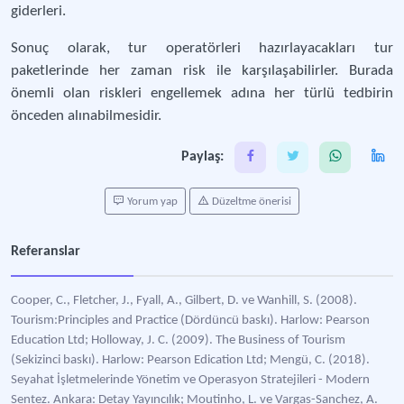
giderleri.
Sonuç olarak, tur operatörleri hazırlayacakları tur
paketlerinde her zaman risk ile karşılaşabilirler. Burada
önemli olan riskleri engellemek adına her türlü tedbirin
önceden alınabilmesidir.
Paylaş:
Yorum yap
Düzeltme önerisi
Referanslar
Cooper, C., Fletcher, J., Fyall, A., Gilbert, D. ve Wanhill, S. (2008).
Tourism:Principles and Practice (Dördüncü baskı). Harlow: Pearson
Education Ltd; Holloway, J. C. (2009). The Business of Tourism
(Sekizinci baskı). Harlow: Pearson Edication Ltd; Mengü, C. (2018).
Seyahat İşletmelerinde Yönetim ve Operasyon Stratejileri - Modern
Sentez. Ankara: Detay Yayıncılık; Moutinho, L. ve Vargas-Sanchez, A.