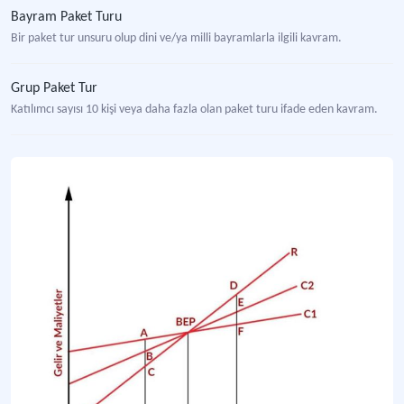
Bayram Paket Turu
Bir paket tur unsuru olup dini ve/ya milli bayramlarla ilgili kavram.
Grup Paket Tur
Katılımcı sayısı 10 kişi veya daha fazla olan paket turu ifade eden kavram.
Grup Turizmi
Farklı grupların turizm aktivitelerine beraber katılım göstermeleri şeklinde t
Itinerant Paket Tur
Gezgin-seyyah paket tur adıyla da bilinen paket tur çeşidi.
Özel Paket Tur
Sipariş üzerine müşteri beklenti ve tercihlerine uygun içerikte ve müşterinin te
Paket Tur
En az iki tatil unsurunun birleştirilerek tüketicilere sunulduğu turizm ürününü