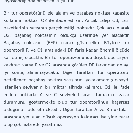
kıyaslandığında nispeten küçüktür.
Bir tur operatörünü ele alalım ve başabaş noktası kapasite
kullanım noktası O2 ile ifade edilsin. Ancak talep O3, tatil
paketlerinin satışının gerçekleştiği noktadır. Çok açık olarak
O3, başabaş noktasının oldukça üzerinde yer alacaktır.
Başabaş noktasını (BEP) olarak gösterelim. Böylece tur
operatörü R ve C1 arasındaki DF farkı kadar önemli ölçüde
kâr etmiş olacaktır. Bir tur operasyonunda düşük operasyon
kaldıracı varsa R ve C2 arasında görülen DE farkından dolayı
iyi sonuç alınamayacaktı. Diğer taraftan, tur operatörü,
hedeflenen başabaş noktası satışlarını yakalamamış olsaydı
istenilen seviyenin bir miktar altında kalınırdı. O1 ile ifade
edilen noktada A ve C seviyeleri arası tamamen zarar
durumunu göstermekte olup tur operatörünün başarısız
olduğunu ifade etmektedir. Diğer taraftan A ve B noktaları
arasında yer alan düşük operasyon kaldıracı ise yine zarar
olup çok fazla etki yaratmaz.