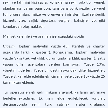
şekli ve tahmini kişi sayısı, konaklama şekli, oda tipi, yemek
planlaması (yarım pansiyon, tam pansiyon), geziler ve yerel
tur programları, müze ve örenyerleri girişleri, özel rehberlik
hizmeti, vize, sağlık sigortası, vergiler, bahşişler vb. gibi
konulardan oluşmaktadır.
Maliyet kalemleri ve oranları ise aşağıdaki gibidir:
Ulaşım:
Toplam maliyetin yüzde 45’i (tarifeli ve charter
uçaklarda farklılık gösterir). Konaklama: Toplam maliyetin
yüzde 37’si (tek yetkililik durumunda farklılık gösterir), satış
yapan diğer acentalara verilen komisyon: Yüzde 10’u,
yönetim giderleri: Yüzde 5’i, destinasyondaki diğer hizmetler:
Yüzde 3, kâr elde edebilmek için maliyete yüzde 15- yüzde 25
kar miktarı eklenir.
Tur operatörleri ek gelir imkânı arayarak kârlarını artırmayı
hedeflemektedirler. Ek gelir elde edilebilecek konular;
destinasyonda şehir turu satmak, araba kiralama,