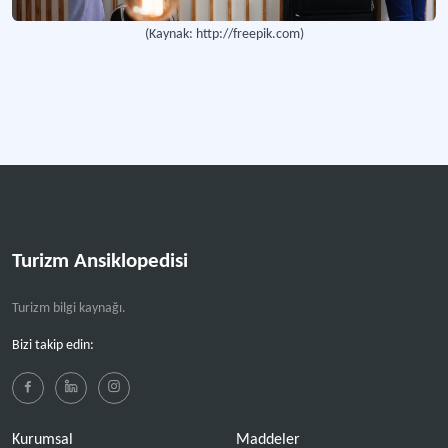
Yiyecek-İçecek Departmanı
(Kaynak: http://freepik.com)
Otel işletmelerinde müşterilerin her türlü yiyecek ve içecek ihtiyacını karşılay
Turizmde Bilgi Yönetim Sistemleri
Turizm işletmelerinin ve kamu kurumlarının, veri toplama, düzenleme, saklama,
Turizm Ansiklopedisi
Turizm bilgi kaynağı.
Bizi takip edin:
Kurumsal
Maddeler