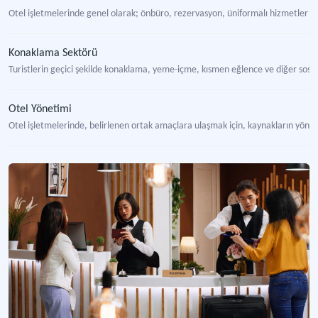
Otel işletmelerinde genel olarak; önbüro, rezervasyon, üniformalı hizmetler ve
Konaklama Sektörü
Turistlerin geçici şekilde konaklama, yeme-içme, kısmen eğlence ve diğer sosya
Otel Yönetimi
Otel işletmelerinde, belirlenen ortak amaçlara ulaşmak için, kaynakların yönet
"Otel Yönetimi Seminerleri - 1984" Başlıklı Etkinlik
Konaklama işletmeleri ile ilgili konuları tartışmak amacıyla gerçekleştirilen top
Pazarlama Departmanı
Tüketicilerin istek ve ihtiyaçlarını karşılayacak mal ve hizmetleri tasarlayarak
Teknik Servis
Otel işletmelerini oluşturan departmanlarda kullanılan araç-gereç ve donanımla