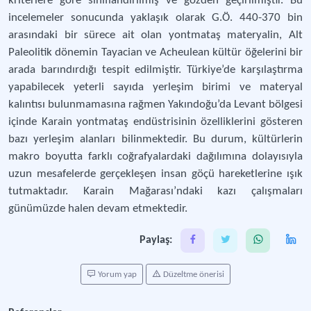
kriterlere göre sınıflandırılmış ve gözden geçirilmiştir. Bu
incelemeler sonucunda yaklaşık olarak G.Ö. 440-370 bin
arasındaki bir sürece ait olan yontmataş materyalin, Alt
Paleolitik dönemin Tayacian ve Acheulean kültür öğelerini bir
arada barındırdığı tespit edilmiştir. Türkiye’de karşılaştırma
yapabilecek yeterli sayıda yerleşim birimi ve materyal
kalıntısı bulunmamasına rağmen Yakındoğu’da Levant bölgesi
içinde Karain yontmataş endüstrisinin özelliklerini gösteren
bazı yerleşim alanları bilinmektedir. Bu durum, kültürlerin
makro boyutta farklı coğrafyalardaki dağılımına dolayısıyla
uzun mesafelerde gerçekleşen insan göçü hareketlerine ışık
tutmaktadır. Karain Mağarası’ndaki kazı çalışmaları
günümüzde halen devam etmektedir.
Paylaş:
Yorum yap
Düzeltme önerisi