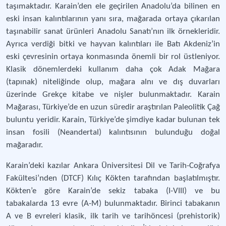
taşımaktadır. Karain’den ele geçirilen Anadolu’da bilinen en
eski insan kalıntılarının yanı sıra, mağarada ortaya çıkarılan
taşınabilir sanat ürünleri Anadolu Sanatı’nın ilk örnekleridir.
Ayrıca verdiği bitki ve hayvan kalıntıları ile Batı Akdeniz’in
eski çevresinin ortaya konmasında önemli bir rol üstleniyor.
Klasik dönemlerdeki kullanım daha çok Adak Mağara
(tapınak) niteliğinde olup, mağara alnı ve dış duvarları
üzerinde Grekçe kitabe ve nişler bulunmaktadır. Karain
Mağarası, Türkiye’de en uzun süredir araştırılan Paleolitik Çağ
buluntu yeridir. Karain, Türkiye’de şimdiye kadar bulunan tek
insan fosili (Neandertal) kalıntısının bulunduğu doğal
mağaradır.
Karain’deki kazılar Ankara Üniversitesi Dil ve Tarih-Coğrafya
Fakültesi’nden (DTCF) Kılıç Kökten tarafından başlatılmıştır.
Kökten’e göre Karain’de sekiz tabaka (I-VIII) ve bu
tabakalarda 13 evre (A-M) bulunmaktadır. Birinci tabakanın
A ve B evreleri klasik, ilk tarih ve tarihöncesi (prehistorik)