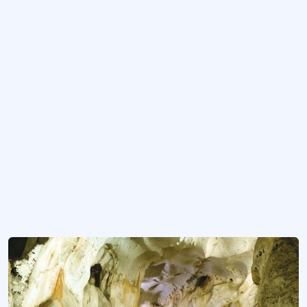
Iğdır Tuzluca Tuz Mağaraları
Iğdır’ın Tuzluca İlçesi’nde yer alan tuz mağaraları.
Gökgöl Mağarası
Zonguldak il sınırları içinde yer alan mağara.
Mağara
Bir insanın rahatlıkla girebildiği ağız açıklığıyla, içerisinde gezinebildiği; doğa o
Tepen Deliği Mağarası (Bafra)
MÖ 600.000-15.000 yılları arası yerleşim ve yaşam alanı.
Daha fazla