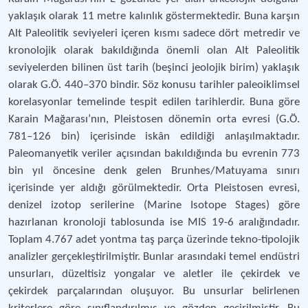
yaklaşık olarak 11 metre kalınlık göstermektedir. Buna karşın
Alt Paleolitik seviyeleri içeren kısmı sadece dört metredir ve
kronolojik olarak bakıldığında önemli olan Alt Paleolitik
seviyelerden bilinen üst tarih (beşinci jeolojik birim) yaklaşık
olarak G.Ö. 440–370 bindir. Söz konusu tarihler paleoiklimsel
korelasyonlar temelinde tespit edilen tarihlerdir. Buna göre
Karain Mağarası’nın, Pleistosen dönemin orta evresi (G.Ö.
781–126 bin) içerisinde iskân edildiği anlaşılmaktadır.
Paleomanyetik veriler açısından bakıldığında bu evrenin 773
bin yıl öncesine denk gelen Brunhes/Matuyama sınırı
içerisinde yer aldığı görülmektedir. Orta Pleistosen evresi,
denizel izotop serilerine (Marine Isotope Stages) göre
hazırlanan kronoloji tablosunda ise MIS 19-6 aralığındadır.
Toplam 4.767 adet yontma taş parça üzerinde tekno-tipolojik
analizler gerçekleştirilmiştir. Bunlar arasındaki temel endüstri
unsurları, düzeltisiz yongalar ve aletler ile çekirdek ve
çekirdek parçalarından oluşuyor. Bu unsurlar belirlenen