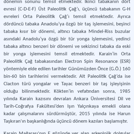
dönemin sonunu temsil etmektedir. İkinci tabakanın dört
evresi (C-D-E-F) Üst Paleolitik Çağ’ı, üçüncü tabakanın G-H
evreleri Orta Paleolitik Çağ’ı temsil etmektedir. Ayrıca
dördüncü tabaka Anadolu’ya özgü bir taş işlemesini, beşinci
tabaka kısır bir dönemi, altıncı tabaka Mindel-Riss buzular
asındaki Anadolu’ya özgü bir tür yonga işlemesini, yedinci
tabaka altıncı benzeri bir dönemi ve sekizinci tabaka da eski
bir yonga işlemesini temsil etmektedir. Karain’in Orta
Paleolitik Çağ tabakasından Electron Spin Resonance (ESR)
yöntemiyle elde edilen tarihler Günümüzden Önce (G.Ö.) 160
bin-60 bin tarihlerini vermektedir. Alt Paleolitik Çağ’da ise
Clacton türü yongalar ve Tayac benzeri bir taş işleyişinin
olduğu bilinmektedir. Kökten’in vefatından sonra, 1985
yılında Karain kazısını devralan Ankara Üniversitesi Dil ve
Tarih-Coğrafya Fakültesi’den Işın Yalçınkaya emekli olana
kadar çalışmalarını sürdürmüştür, 2015 yılında ise Harun
Taşkıran'ın başkanlığında üçüncü dönem kazıları başlamıştır.
Karain Mağarası'nın E gözünde yer alan arkeolojik dolgular