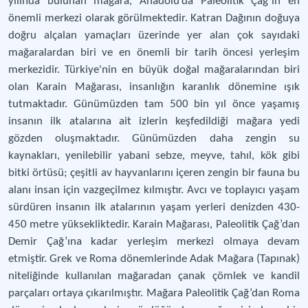
yılında bulunan mağara, Anadolu’da Paleolitik Çağ’ın en
önemli merkezi olarak görülmektedir. Katran Dağının doğuya
doğru alçalan yamaçları üzerinde yer alan çok sayıdaki
mağaralardan biri ve en önemli bir tarih öncesi yerleşim
merkezidir. Türkiye'nin en büyük doğal mağaralarından biri
olan Karain Mağarası, insanlığın karanlık dönemine ışık
tutmaktadır. Günümüzden tam 500 bin yıl önce yaşamış
insanın ilk atalarına ait izlerin keşfedildiği mağara yedi
gözden oluşmaktadır. Günümüzden daha zengin su
kaynakları, yenilebilir yabani sebze, meyve, tahıl, kök gibi
bitki örtüsü; çeşitli av hayvanlarını içeren zengin bir fauna bu
alanı insan için vazgeçilmez kılmıştır. Avcı ve toplayıcı yaşam
sürdüren insanın ilk atalarının yaşam yerleri denizden 430-
450 metre yüksekliktedir. Karain Mağarası, Paleolitik Çağ’dan
Demir Çağ’ına kadar yerleşim merkezi olmaya devam
etmiştir. Grek ve Roma dönemlerinde Adak Mağara (Tapınak)
niteliğinde kullanılan mağaradan çanak çömlek ve kandil
parçaları ortaya çıkarılmıştır. Mağara Paleolitik Çağ’dan Roma