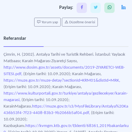
Paylaş:
Yorum yap
Düzeltme önerisi
Referanslar
Çimrin, H. (2002). Antalya Tarihi ve Turistik Rehberi. İstanbul: Yaylacık
Matbaası; Karain Mağarası Ziyaretçi Sayısı,
http://www.dosim.gov.tr/assets/documents/2019-ZIYARETCI-WEB-
SITESI.pdf,
(Erişim tarihi: 10.09.2020); Karain Mağarası,
https://muze.gov.tr/muze-detay?sectionId=KRM01&distId=MRK,
(Erişim tarihi: 10.09.2020); Karain Mağarası,
https://www.kulturportali.gov.tr/turkiye/antalya/gezilecekyer/karain-
magarasi,
(Erişim tarihi: 10.09.2020);
KarainMağarası.
https://muze.gov.tr/s3/MysFileLibrary/Antalya%20
436b53f4-7f23-4408-83b3-9b2066b5af04.pdf,
(Erişim tarihi:
10.09.2020);
Kazıbaşkanı.
https://kvmgm.ktb.gov.tr/Eklenti/68361,2019bakanlarkurul