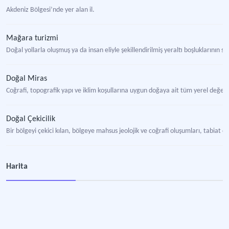
Akdeniz Bölgesi’nde yer alan il.
Mağara turizmi
Doğal yollarla oluşmuş ya da insan eliyle şekillendirilmiş yeraltı boşluklarının sa
Doğal Miras
Coğrafi, topografik yapı ve iklim koşullarına uygun doğaya ait tüm yerel değer
Doğal Çekicilik
Bir bölgeyi çekici kılan, bölgeye mahsus jeolojik ve coğrafi oluşumları, tabiat ol
Doğal Koruma Bölgesi
Harita
Taşıdığı doğal değerler dolayısıyla yasalarca koruma altına alınmış bölgeyi if
Tabiat Varlığı
Jeolojik devirlerle, tarih öncesi ve tarihi devirlere ait olup ender bulunmaları