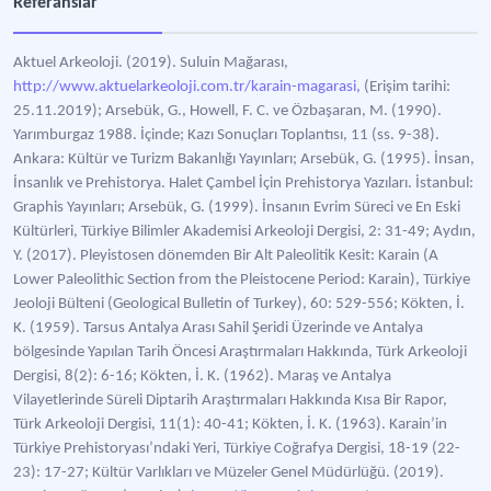
Referanslar
Aktuel Arkeoloji. (2019). Suluin Mağarası,
http://www.aktuelarkeoloji.com.tr/karain-magarasi,
(Erişim tarihi:
25.11.2019); Arsebük, G., Howell, F. C. ve Özbaşaran, M. (1990).
Yarımburgaz 1988. İçinde; Kazı Sonuçları Toplantısı, 11 (ss. 9-38).
Ankara: Kültür ve Turizm Bakanlığı Yayınları; Arsebük, G. (1995). İnsan,
İnsanlık ve Prehistorya. Halet Çambel İçin Prehistorya Yazıları. İstanbul:
Graphis Yayınları; Arsebük, G. (1999). İnsanın Evrim Süreci ve En Eski
Kültürleri, Türkiye Bilimler Akademisi Arkeoloji Dergisi, 2: 31-49; Aydın,
Y. (2017). Pleyistosen dönemden Bir Alt Paleolitik Kesit: Karain (A
Lower Paleolithic Section from the Pleistocene Period: Karain), Türkiye
Jeoloji Bülteni (Geological Bulletin of Turkey), 60: 529-556; Kökten, İ.
K. (1959). Tarsus Antalya Arası Sahil Şeridi Üzerinde ve Antalya
bölgesinde Yapılan Tarih Öncesi Araştırmaları Hakkında, Türk Arkeoloji
Dergisi, 8(2): 6-16; Kökten, İ. K. (1962). Maraş ve Antalya
Vilayetlerinde Süreli Diptarih Araştırmaları Hakkında Kısa Bir Rapor,
Türk Arkeoloji Dergisi, 11(1): 40-41; Kökten, İ. K. (1963). Karain’in
Türkiye Prehistoryası’ndaki Yeri, Türkiye Coğrafya Dergisi, 18-19 (22-
23): 17-27; Kültür Varlıkları ve Müzeler Genel Müdürlüğü. (2019).