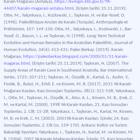
Karain Mağarası (Antalya),
https://kvmgm.ktb.gov.tr/TR-
44407/karain-magarasi-antalya.html,
(Erişim tarihi: 25.11.2019);
Otte, M., Yalçınkaya, I., Kozlowski, J., Taşkıran, H. ve Bar-Yosef, O.
(1996). Paléolithique Ancien de Karain (Turquie), Anthropologie et
Préhistoire, 107: 149-156; Otte, M., Yalçınkaya, I., Kozlowski, J., Bar-
Yosef, O., Bayon, I. L. ve Taşkıran, H. (1998). Long-Term Technical
Evolution and Human Remains in the Anatolian Paleolithic, Journal of
Human Evolution, 34(4): 413-431; Paleo Berkay. (2019). Karain
Mağarası,
https://paleoberkay.blogspot.com/2000/01/31-karain-
magaras.html,
(Erişim tarihi: 25.11.2019); Taşkıran, H. (2007). The
Supply Areas of Karain Cave in Southwest Anatolia, Bar International
Series, 1725: 207-211; Taşkıran, H., Özçelik, K., Kartal, G., Aydın, Y.,
Fındık, B., Bulut, H., Erbil, E. ve Kösem, M. B. (2017). 2015 Yılı Karain
Mağarası Kazıları, Kazı Sonuçları Toplantısı, 38(1): 521-538; Yalçınkaya,
I., Otte, M., Taşkıran, H., Özçelik, K., Atıcı, A. L., Kösem, M. B., Erek, C.
M. ve Kartal, M. (2000). 1998 Yılı Karain Kazıları, 21. Kazı Sonuçları
Toplantısı, 2. Cilt: 15-28; Yalçınkaya, I., Taşkıran, H., Kartal, M, Kösem,
M. B. ve Erek, C. M. (2003). 2001Yılı Karain Kazıları. İçinde; 24. Kazı
Sonuçları Toplantısı, 2. Cilt (ss. 159-170). Ankara: Kültür ve Turizm
Bakanlığı Yayınları; Yalçınkaya, I., Taşkıran, H., Kartal, M. ve Kösem, M.
B. (2004). 2002 Yılı Karain Mağarası Kazıları. İçinde; 25. Kazı Sonuçları