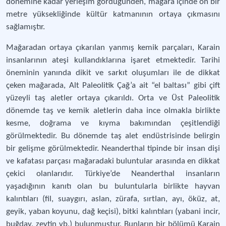
dönemine kadar yerleşim gördüğünden, mağara içinde on bir
metre yüksekliğinde kültür katmanının ortaya çıkmasını
sağlamıştır.
Mağaradan ortaya çıkarılan yanmış kemik parçaları, Karain
insanlarının ateşi kullandıklarına işaret etmektedir. Tarihi
öneminin yanında dikit ve sarkıt oluşumları ile de dikkat
çeken mağarada, Alt Paleolitik Çağ’a ait “el baltası” gibi çift
yüzeyli taş aletler ortaya çıkarıldı. Orta ve Üst Paleolitik
dönemde taş ve kemik aletlerin daha ince olmakla birlikte
kesme, doğrama ve kıyma bakımından çeşitlendiği
görülmektedir. Bu dönemde taş alet endüstrisinde belirgin
bir gelişme görülmektedir. Neanderthal tipinde bir insan dişi
ve kafatası parçası mağaradaki buluntular arasında en dikkat
çekici olanlarıdır. Türkiye’de Neanderthal insanların
yaşadığının kanıtı olan bu buluntularla birlikte hayvan
kalıntıları (fil, suaygırı, aslan, zürafa, sırtlan, ayı, öküz, at,
geyik, yaban koyunu, dağ keçisi), bitki kalıntıları (yabani incir,
buğday, zeytin vb.) bulunmuştur. Bunların bir bölümü Karain