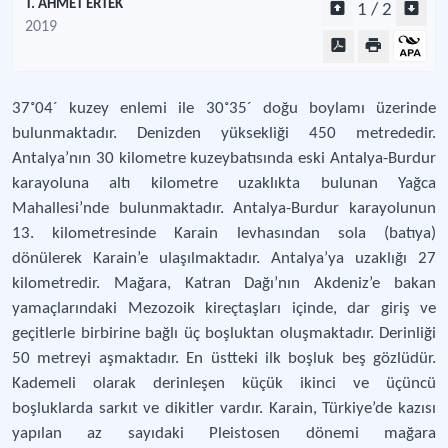
T. AHMET ERTEK
1 / 2
2019
37˚04´ kuzey enlemi ile 30˚35´ doğu boylamı üzerinde
bulunmaktadır. Denizden yüksekliği 450 metrededir.
Antalya’nın 30 kilometre kuzeybatısında eski Antalya-Burdur
karayoluna altı kilometre uzaklıkta bulunan Yağca
Mahallesi’nde bulunmaktadır. Antalya-Burdur karayolunun
13. kilometresinde Karain levhasından sola (batıya)
dönülerek Karain’e ulaşılmaktadır. Antalya’ya uzaklığı 27
kilometredir. Mağara, Katran Dağı’nın Akdeniz’e bakan
yamaçlarındaki Mezozoik kireçtaşları içinde, dar giriş ve
geçitlerle birbirine bağlı üç boşluktan oluşmaktadır. Derinliği
50 metreyi aşmaktadır. En üstteki ilk boşluk beş gözlüdür.
Kademeli olarak derinleşen küçük ikinci ve üçüncü
boşluklarda sarkıt ve dikitler vardır. Karain, Türkiye’de kazısı
yapılan az sayıdaki Pleistosen dönemi mağara