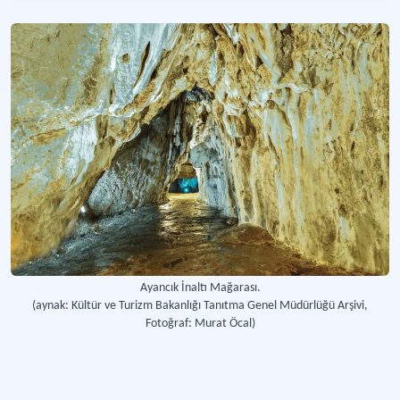
Pınargözü Mağarası
Isparta ilindeki Kızıldere Milli Parkı'nın sınırları içinde bulunan bir mağara.
Zindan Mağarası
Isparta’nın Aksu ilçesinin sınırları içinde kalan mağara.
Tabiat Varlığı
Jeolojik devirlerle, tarih öncesi ve tarihi devirlere ait olup ender bulunmaları
Üçağızlı Mağarası Kazısı
Hatay’ın Samandağı ilçesinde bulunan doğal kaya oluşumu prehistorik dönem k
Ayancık İnaltı Mağarası.
(aynak: Kültür ve Turizm Bakanlığı Tanıtma Genel Müdürlüğü Arşivi,
Yassıkaya
Fotoğraf: Murat Öcal)
Zonguldak’a bağlı Karadeniz Ereğli ilçesinde yer alan bir mağara ve yerleşme.
Karaman İncesu Mağarası
Doğal Mağara