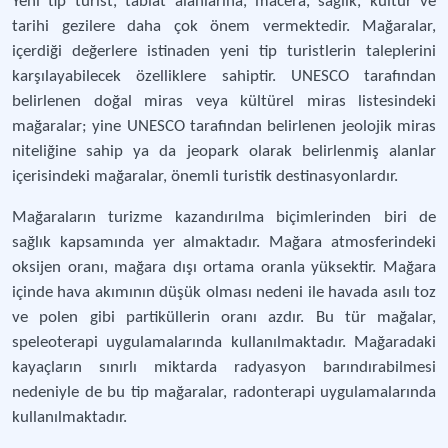
Yeni tip turist, tabiat alanlarına, macera, sağlık, kültür ve
tarihi gezilere daha çok önem vermektedir. Mağaralar,
içerdiği değerlere istinaden yeni tip turistlerin taleplerini
karşılayabilecek özelliklere sahiptir. UNESCO tarafından
belirlenen doğal miras veya kültürel miras listesindeki
mağaralar; yine UNESCO tarafından belirlenen jeolojik miras
niteliğine sahip ya da jeopark olarak belirlenmiş alanlar
içerisindeki mağaralar, önemli turistik destinasyonlardır.
Mağaraların turizme kazandırılma biçimlerinden biri de
sağlık kapsamında yer almaktadır. Mağara atmosferindeki
oksijen oranı, mağara dışı ortama oranla yüksektir. Mağara
içinde hava akımının düşük olması nedeni ile havada asılı toz
ve polen gibi partiküllerin oranı azdır. Bu tür mağalar,
speleoterapi uygulamalarında kullanılmaktadır. Mağaradaki
kayaçların sınırlı miktarda radyasyon barındırabilmesi
nedeniyle de bu tip mağaralar, radonterapi uygulamalarında
kullanılmaktadır.