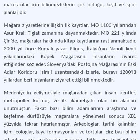
maceracılar için bilinmezliklerin çok olduğu, keşif ve spor
alanlarıdır.
Mağara ziyaretlerine ilişkin ilk kayıtlar, MÖ 1100 yıllarından
Asur Kralı Tiglat zamanına dayanmaktadır. MÖ 221 yılında
Çin’de, mağaralar hakkında kitap kayıtlarına rastlanmaktadır.
2000 yıl önce Romalı yazar Plinus, İtalya’nın Napoli kenti
yakınlarındaki Köpek Mağarası'nı insanların ziyaret
ettiğinden söz eder. Slovenya’daki Postojna Mağarası’nın Eski
Adlar Koridoru isimli uzantısındaki izlerle, burayı 1200’lü
yıllardan beri insanların ziyaret ettiği bilinmektedir.
Medeniyetin gelişmesiyle mağaradan çıkan insan, kentler,
metropoller kurmuş ve ilk ikametgâhı olan bu alanları
unutmuştur. Fakat bazı bilim adamlarının araştırma ve
keşfetme dürtüsüyle mağaralara yönelmesi sonucu XIX.
yüzyılda tekrar hatırlanmıştır. Arkeologlar, tarihi kalıntılar
için; jeologlar, kaya formasyonları ve tortular için; bazı bilim
adamları ise mağarada yaşayan bitki ve hayvanlarla