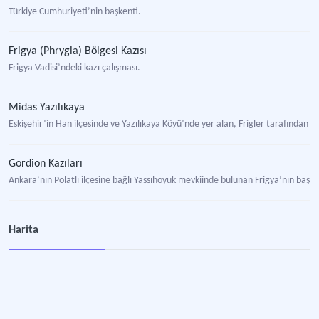
Türkiye Cumhuriyeti’nin başkenti.
Frigya (Phrygia) Bölgesi Kazısı
Frigya Vadisi’ndeki kazı çalışması.
Midas Yazılıkaya
Eskişehir’in Han ilçesinde ve Yazılıkaya Köyü’nde yer alan, Frigler tarafından ya
Gordion Kazıları
Ankara’nın Polatlı ilçesine bağlı Yassıhöyük mevkiinde bulunan Frigya’nın başke
Gordion Müzesi
Harita
Arkeoloji müzesi.
Gordion Örenyeri
Ankara’nın Polatlı ilçesi sınırları içinde Yassıhöyük Köyü yakınlarındaki antik ken