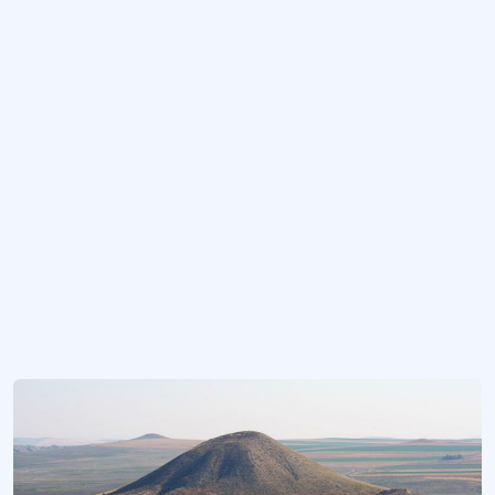
Frig Vadisi Projesi
Friglerin yaşadığı vadinin korunması, tanıtılması ve turistik değer olarak değe
Frigya Bölgesi
Friglerin Anadolu coğrafyasında yaşadıkları bölge.
Gordion Antik Kenti
Frigya uygarlığının siyasi, kültürel ve ekonomik merkezi olarak Anadolu'nun en 
UNESCO Karma (Doğal ve Kültürel) Miras Alanı
Hem doğal hem de kültürel özellik taşıyan miraslar.
Daha fazla