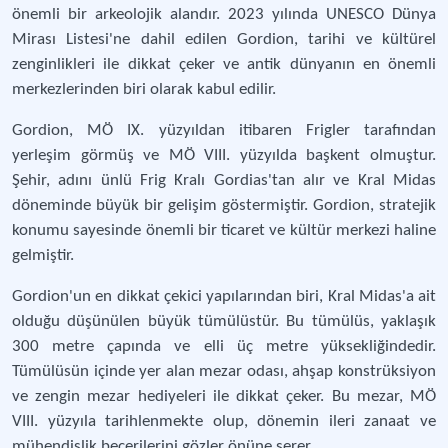
önemli bir arkeolojik alandır. 2023 yılında UNESCO Dünya
Mirası Listesi'ne dahil edilen Gordion, tarihi ve kültürel
zenginlikleri ile dikkat çeker ve antik dünyanın en önemli
merkezlerinden biri olarak kabul edilir.
Gordion, MÖ IX. yüzyıldan itibaren Frigler tarafından
yerleşim görmüş ve MÖ VIII. yüzyılda başkent olmuştur.
Şehir, adını ünlü Frig Kralı Gordias'tan alır ve Kral Midas
döneminde büyük bir gelişim göstermiştir. Gordion, stratejik
konumu sayesinde önemli bir ticaret ve kültür merkezi haline
gelmiştir.
Gordion'un en dikkat çekici yapılarından biri, Kral Midas'a ait
olduğu düşünülen büyük tümülüstür. Bu tümülüs, yaklaşık
300 metre çapında ve elli üç metre yüksekliğindedir.
Tümülüsün içinde yer alan mezar odası, ahşap konstrüksiyon
ve zengin mezar hediyeleri ile dikkat çeker. Bu mezar, MÖ
VIII. yüzyıla tarihlenmekte olup, dönemin ileri zanaat ve
mühendislik becerilerini gözler önüne serer.