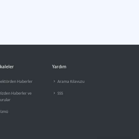
kaleler
Yardım
ektörden Haberler
Arama Kılavuzu
izden Haberler ve
SSS
urular
Tümü