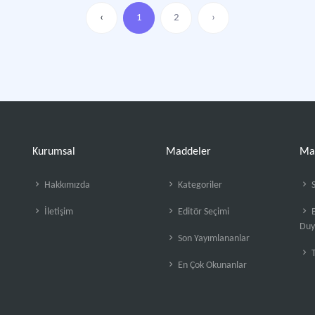
‹
1
2
›
Kurumsal
Maddeler
Ma
Hakkımızda
Kategoriler
S
İletişim
Editör Seçimi
B
Duy
Son Yayımlananlar
En Çok Okunanlar