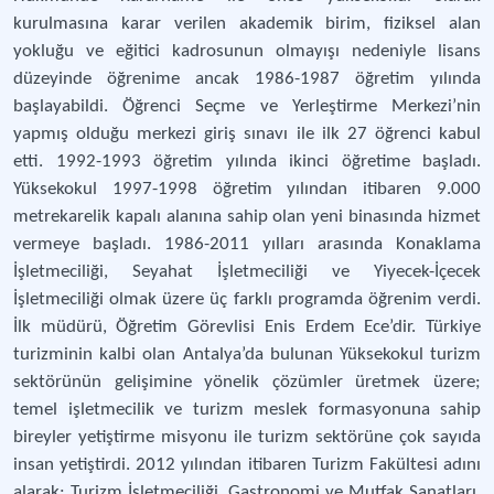
kurulmasına karar verilen akademik birim, fiziksel alan
yokluğu ve eğitici kadrosunun olmayışı nedeniyle lisans
düzeyinde öğrenime ancak 1986-1987 öğretim yılında
başlayabildi. Öğrenci Seçme ve Yerleştirme Merkezi’nin
yapmış olduğu merkezi giriş sınavı ile ilk 27 öğrenci kabul
etti. 1992-1993 öğretim yılında ikinci öğretime başladı.
Yüksekokul 1997-1998 öğretim yılından itibaren 9.000
metrekarelik kapalı alanına sahip olan yeni binasında hizmet
vermeye başladı. 1986-2011 yılları arasında Konaklama
İşletmeciliği, Seyahat İşletmeciliği ve Yiyecek-İçecek
İşletmeciliği olmak üzere üç farklı programda öğrenim verdi.
İlk müdürü, Öğretim Görevlisi Enis Erdem Ece’dir. Türkiye
turizminin kalbi olan Antalya’da bulunan Yüksekokul turizm
sektörünün gelişimine yönelik çözümler üretmek üzere;
temel işletmecilik ve turizm meslek formasyonuna sahip
bireyler yetiştirme misyonu ile turizm sektörüne çok sayıda
insan yetiştirdi. 2012 yılından itibaren Turizm Fakültesi adını
alarak; Turizm İşletmeciliği, Gastronomi ve Mutfak Sanatları,