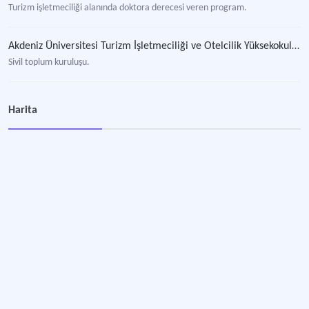
Turizm işletmeciliği alanında doktora derecesi veren program.
Akdeniz Üniversitesi Turizm İşletmeciliği ve Otelcilik Yüksekokulu Mezunlar Derneği
Sivil toplum kuruluşu.
Gürkaynak, Günaç
Harita
Otel yöneticisi.