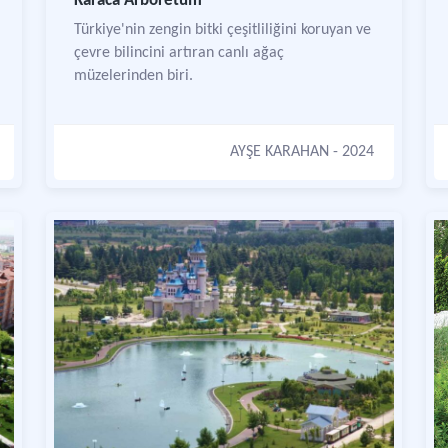
Karaca Arboretum
Türkiye'nin zengin bitki çeşitliliğini koruyan ve
çevre bilincini artıran canlı ağaç
müzelerinden biri.
AYŞE KARAHAN
- 2024