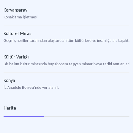
Kervansaray
Konaklama işletmesi.
Kültürel Miras
Geçmiş nesiller tarafından oluşturulan tüm kültürlere ve insanlığa ait kuşakt
Kültür Varlığı
Bir halkın kültür mirasında büyük önem taşıyan mimari veya tarihi anıtlar, arkeo
Konya
İç Anadolu Bölgesi’nde yer alan il.
Rüstem Paşa Kervansarayı
Harita
Konya’nın Ereğli ilçe merkezinde yer alan kervansaray.
İvriz Örenyeri