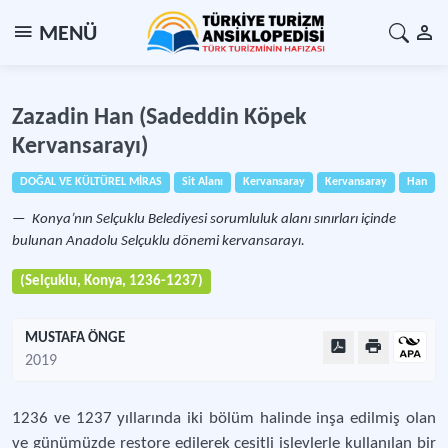
MENÜ
Zazadin Han (Sadeddin Köpek
Kervansarayı)
DOĞAL VE KÜLTÜREL MİRAS
Sit Alanı
Kervansaray
Kervansaray
Han
Konya’nın Selçuklu Belediyesi sorumluluk alanı sınırları içinde
bulunan Anadolu Selçuklu dönemi kervansarayı.
(Selçuklu, Konya, 1236-1237)
MUSTAFA ÖNGE
2019
1236 ve 1237 yıllarında iki bölüm halinde inşa edilmiş olan
ve günümüzde restore edilerek çeşitli işlevlerle kullanılan bir