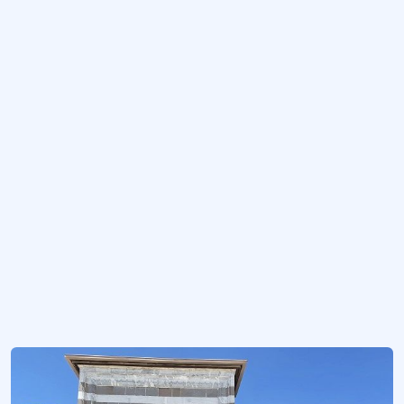
Konya'nın Halkapınar ilçesinde yer alan örenyeri.
Erzurum Gümrük Hanı
-1726-
Rüstem Paşa Kervansarayı (Erzurum)
Kanuni Sultan Süleyman’ın veziri Rüstem Paşa’nın (1500–1561) Erzurum'da inşa