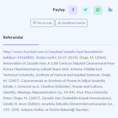
Paylaş:
Yorum yap
Düzeltme önerisi
Referanslar
http://www.hurriyet.com.tr/seyahat/zazadin-hani-konuklarini-
bekliyor-41046802,
(Erişim tarihi: 24.07.2019); Önge, M. (2004).
Restoration of Zazadin Han: A 13th Century Seljukid Caravanserai Near
Konya (Yayımlanmamış yüksek lisans tezi). Ankara: Middle East
Technical University, Institute of Natural and Applied Sciences; Önge,
M. (2007). Caravanserais as Symbols of Power in Seljuk Anatolia.
İçinde; J. Osmond ve A. Cimdina (Editörler), Power and Culture,
Identity, Ideology, Representation (ss. 49-69). Pisa: Pisa University
Press; Önge, M. (2007). Zazadin Han (Sadeddin Köpek Kervansarayı).
İçinde; H. Acun (Editör). Anadolu Selçuklu Dönemi Kervansarayları (ss.
195- 209). Ankara: Kültür ve Turizm Bakanlığı Yayınları.