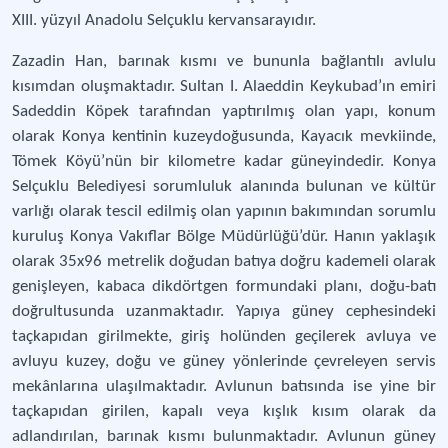
XIII. yüzyıl Anadolu Selçuklu kervansarayıdır.
Zazadin Han, barınak kısmı ve bununla bağlantılı avlulu
kısımdan oluşmaktadır. Sultan I. Alaeddin Keykubad’ın emiri
Sadeddin Köpek tarafından yaptırılmış olan yapı, konum
olarak Konya kentinin kuzeydoğusunda, Kayacık mevkiinde,
Tömek Köyü’nün bir kilometre kadar güneyindedir. Konya
Selçuklu Belediyesi sorumluluk alanında bulunan ve kültür
varlığı olarak tescil edilmiş olan yapının bakımından sorumlu
kuruluş Konya Vakıflar Bölge Müdürlüğü’dür. Hanın yaklaşık
olarak 35x96 metrelik doğudan batıya doğru kademeli olarak
genişleyen, kabaca dikdörtgen formundaki planı, doğu-batı
doğrultusunda uzanmaktadır. Yapıya güney cephesindeki
taçkapıdan girilmekte, giriş holünden geçilerek avluya ve
avluyu kuzey, doğu ve güney yönlerinde çevreleyen servis
mekânlarına ulaşılmaktadır. Avlunun batısında ise yine bir
taçkapıdan girilen, kapalı veya kışlık kısım olarak da
adlandırılan, barınak kısmı bulunmaktadır. Avlunun güney