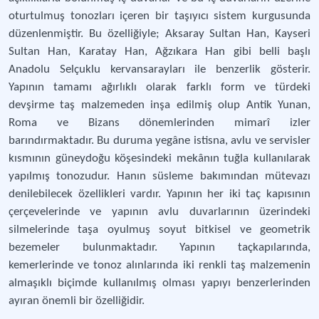
oturtulmuş tonozları içeren bir taşıyıcı sistem kurgusunda
düzenlenmiştir. Bu özelliğiyle; Aksaray Sultan Han, Kayseri
Sultan Han, Karatay Han, Ağzıkara Han gibi belli başlı
Anadolu Selçuklu kervansarayları ile benzerlik gösterir.
Yapının tamamı ağırlıklı olarak farklı form ve türdeki
devşirme taş malzemeden inşa edilmiş olup Antik Yunan,
Roma ve Bizans dönemlerinden mimarî izler
barındırmaktadır. Bu duruma yegâne istisna, avlu ve servisler
kısmının güneydoğu köşesindeki mekânın tuğla kullanılarak
yapılmış tonozudur. Hanın süsleme bakımından mütevazı
denilebilecek özellikleri vardır. Yapının her iki taç kapısının
çerçevelerinde ve yapının avlu duvarlarının üzerindeki
silmelerinde taşa oyulmuş soyut bitkisel ve geometrik
bezemeler bulunmaktadır. Yapının taçkapılarında,
kemerlerinde ve tonoz alınlarında iki renkli taş malzemenin
almaşıklı biçimde kullanılmış olması yapıyı benzerlerinden
ayıran önemli bir özelliğidir.