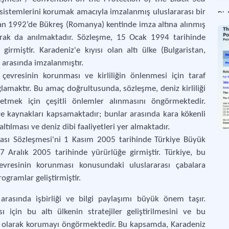
osistemlerini korumak amacıyla imzalanmış uluslararası bir
san 1992’de Bükreş (Romanya) kentinde imza altına alınmış
Küre
rak da anılmaktadır. Sözleşme, 15 Ocak 1994 tarihinde
rmiştir. Karadeniz'e kıyısı olan altı ülke (Bulgaristan,
arasında imzalanmıştır.
Kara
çevresinin korunması ve kirliliğin önlenmesi için taraf
ğlamaktır. Bu amaç doğrultusunda, sözleşme, deniz kirliliği
etmek için çeşitli önlemler alınmasını öngörmektedir.
Gen
i ve kaynakları kapsamaktadır; bunlar arasında kara kökenli
şaltılması ve deniz dibi faaliyetleri yer almaktadır.
ması Sözleşmesi'ni 1 Kasım 2005 tarihinde Türkiye Büyük
Akde
 Aralık 2005 tarihinde yürürlüğe girmiştir. Türkiye, bu
evresinin korunması konusundaki uluslararası çabalara
rogramlar geliştirmiştir.
Çöl
arasında işbirliği ve bilgi paylaşımı büyük önem taşır.
 için bu altı ülkenin stratejiler geliştirilmesini ve bu
ül olarak korumayı öngörmektedir. Bu kapsamda, Karadeniz
Ozo