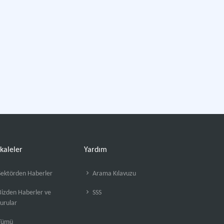
kaleler
Yardım
ektörden Haberler
Arama Kılavuzu
izden Haberler ve
SSS
urular
Tümü