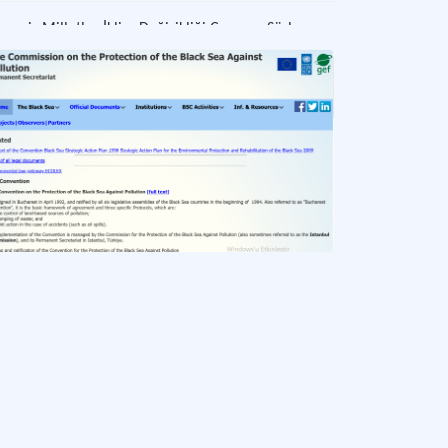
Birleşmiş Milletler İklim Değişikliği Çerçeve Sözleşmesi
sel ısınma ve iklim değişikliği ile mücadelede uluslararası işbirliği ve sürdürülebi
Karadeniz’in Kirliliğe Karşı Korunması Sözleşmesi’nin Karadeniz’de Biyolojik Çeşitliliğin ve Peyzajın Korunması Protokolü
deniz'in biyolojik çeşitliliği ve peyzajını korumayı amaçlayan uluslararası protoko
Cartagena Protokolü / Cartagena Protocol on Biosafety to the Convention on Biological Diversity
etik olarak değiştirilmiş organizmaların güvenli yönetimini ve biyogüvenliği sağl
Akdeniz'de Özel Koruma Alanları ve Biyolojik Çeşitliliğe İlişkin Protokol / Protocol concerning Specially Protected Areas and Biological Diversity in the Mediterranean
niz'deki biyolojik çeşitliliği koruma ve özel koruma alanları oluşturma protokolü.
Birleşmiş Milletler Çölleşme ile Mücadele Sözleşmesi / United Nations Convention to Combat Desertification
leşme ve arazi bozunumu ile uluslararası işbirliği temelinde mücadele etmek ama
Viyana Sözleşmesi / Vienna Convention for the Protection of the Ozone Layer
n tabakasını korumak için uluslararası işbirliği ve düzenlemeler sunan çevre anla