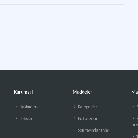
Kurumsal
Maddeler
Ma
Hakkımızda
Kategoriler
S
İletişim
Editör Seçimi
B
Duy
Son Yayımlananlar