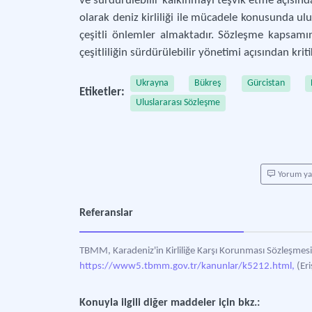
ve sürdürülebilir kalkınmayı teşvik etme açısın
olarak deniz kirliliği ile mücadele konusunda ul
çeşitli önlemler almaktadır. Sözleşme kapsamı
çeşitliliğin sürdürülebilir yönetimi açısından krit
Ukrayna
Bükreş
Gürcistan
Etiketler:
Uluslararası Sözleşme
Yorum y
Referanslar
TBMM, Karadeniz'in Kirliliğe Karşı Korunması Sözleşmes
https://www5.tbmm.gov.tr/kanunlar/k5212.html,
(Eri
Konuyla ilgili diğer maddeler için bkz.: