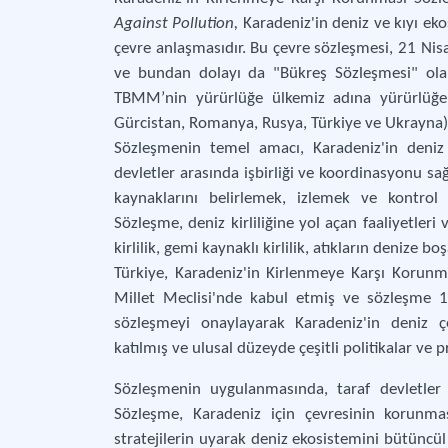
Against Pollution,
Karadeniz'in deniz ve kıyı ek
çevre anlaşmasıdır. Bu çevre sözleşmesi, 21 Ni
ve bundan dolayı da "Bükreş Sözleşmesi" ola
TBMM’nin yürürlüğe ülkemiz adına yürürlüğe gi
Gürcistan, Romanya, Rusya, Türkiye ve Ukrayna) 
Sözleşmenin temel amacı, Karadeniz'in deniz 
devletler arasında işbirliği ve koordinasyonu sa
kaynaklarını belirlemek, izlemek ve kontrol 
Sözleşme, deniz kirliliğine yol açan faaliyetler
kirlilik, gemi kaynaklı kirlilik, atıkların denize bo
Türkiye, Karadeniz'in Kirlenmeye Karşı Korun
Millet Meclisi'nde kabul etmiş ve sözleşme 17
sözleşmeyi onaylayarak Karadeniz'in deniz ç
katılmış ve ulusal düzeyde çeşitli politikalar ve p
Sözleşmenin uygulanmasında, taraf devletler 
Sözleşme, Karadeniz için çevresinin korunması
stratejilerin uyarak deniz ekosistemini bütünc