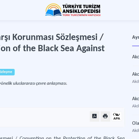
rşı Korunması Sözleşmesi /
Ayr
on of the Black Sea Against
özleşme
Akde
yönelik uluslararası çevre anlaşması.
Akd
Akde
leşmesi /
Convention on the Protection of the Black Sea