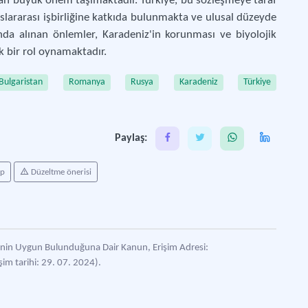
dan büyük önem taşımaktadır. Türkiye, bu sözleşmeye taraf
uslararası işbirliğine katkıda bulunmakta ve ulusal düzeyde
nda alınan önlemler, Karadeniz'in korunması ve biyolojik
ik bir rol oynamaktadır.
Bulgaristan
Romanya
Rusya
Karadeniz
Türkiye
Paylaş:
ap
Düzeltme önerisi
inin Uygun Bulunduğuna Dair Kanun, Erişim Adresi:
şim tarihi: 29. 07. 2024).