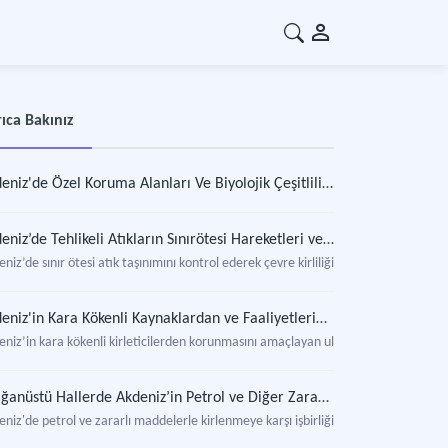
ıca Bakınız
Akdeniz'de Özel Koruma Alanları Ve Biyolojik Çeşitliliğe İlişkin Protokol
Akdeniz’de Tehlikeli Atıkların Sınırötesi Hareketleri ve Bertarafından Kaynaklanan Kirliliğin Önlenmesi Protokolü
niz’de sınır ötesi atık taşınımını kontrol ederek çevre kirliliğini önlemeyi amaçla
Akdeniz'in Kara Kökenli Kaynaklardan ve Faaliyetlerinden Dolayı Kirlenmeye Karşı Korunması Protokolü
eniz’in kara kökenli kirleticilerden korunmasını amaçlayan uluslararası çevre pro
Olağanüstü Hallerde Akdeniz’in Petrol ve Diğer Zararlı Maddelerle Kirlenmesinde Yapılacak Mücadele ve İşbirliğine Ait Protokol
niz'de petrol ve zararlı maddelerle kirlenmeye karşı işbirliğini düzenlenen proto