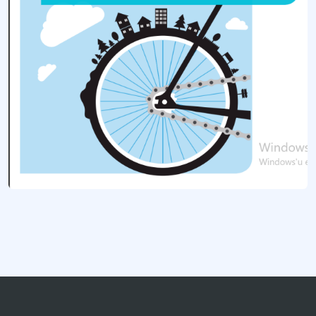
Bikelab İstanbul
İstanbul'da bisikletli ulaşımın geliştirilmesi ve sorunların çözülmesi için stratej
Bikelab Konya
Konya'da bisikletli ulaşımın geliştirilmesi ve çözüm önerileri oluşturulması için
Daha fazla