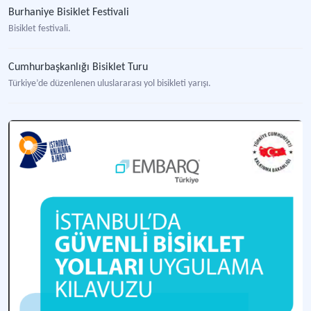
Burhaniye Bisiklet Festivali
Bisiklet festivali.
Cumhurbaşkanlığı Bisiklet Turu
Türkiye’de düzenlenen uluslararası yol bisikleti yarışı.
Çoruh Vadisi'nde Bisikletli Yaşam Çalıştayı ve Bisiklet Turu
Türkiye'de düzenlenen ilk Avrupa Hareket Haftası (MoveWeek) etkinliği.
Adalar'da Sürdürülebilir Ulaşım Çalıştayı
Adalar'da sürdürülebilir ulaşım sorunlarını ve çözüm önerilerine yönelik düzenl
Adana, Antalya, Eskişehir, Gaziantep, İzmir, Kayseri, Kocaeli ve Konya Kent İçi Bisikletli Ulaşım Eylem Planı Özet Tabloları
Türkiye'nin büyük şehirlerinde bisikletli ulaşımın teşvikine yönelik sürdürülebilir
Belediyeler İçin Bisikletli Ulaşımın Geliştirilmesine Yönelik Yol Haritası Çalıştayı
Bisikletli ulaşımın yaygınlaştırılması ve çözüm önerileri geliştirilmesini amacıyl