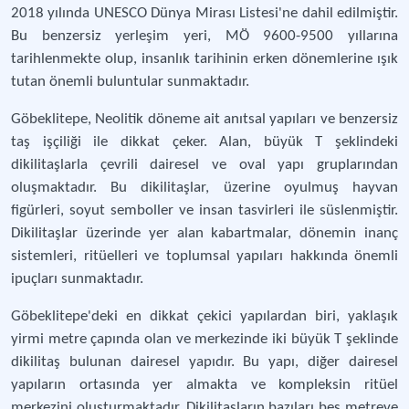
2018 yılında UNESCO Dünya Mirası Listesi'ne dahil edilmiştir.
Bu benzersiz yerleşim yeri, MÖ 9600-9500 yıllarına
tarihlenmekte olup, insanlık tarihinin erken dönemlerine ışık
tutan önemli buluntular sunmaktadır.
Göbeklitepe, Neolitik döneme ait anıtsal yapıları ve benzersiz
taş işçiliği ile dikkat çeker. Alan, büyük T şeklindeki
dikilitaşlarla çevrili dairesel ve oval yapı gruplarından
oluşmaktadır. Bu dikilitaşlar, üzerine oyulmuş hayvan
figürleri, soyut semboller ve insan tasvirleri ile süslenmiştir.
Dikilitaşlar üzerinde yer alan kabartmalar, dönemin inanç
sistemleri, ritüelleri ve toplumsal yapıları hakkında önemli
ipuçları sunmaktadır.
Göbeklitepe'deki en dikkat çekici yapılardan biri, yaklaşık
yirmi metre çapında olan ve merkezinde iki büyük T şeklinde
dikilitaş bulunan dairesel yapıdır. Bu yapı, diğer dairesel
yapıların ortasında yer almakta ve kompleksin ritüel
merkezini oluşturmaktadır. Dikilitaşların bazıları beş metreye