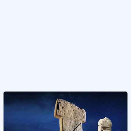
Arkeoloji akademisyeni.
Şanlıurfa Müze Kompleksi
Arkeoloji Müzesi ve Haleplibahçe Mozaik Müzesi’nin bulunduğu alan.
Kültürel Miras Destinasyonu
Somut ve somut olmayan kültürel değerleri olan turizm bölgeleri.
Karahantepe Kazısı
Şanlıurfa İl sınırları içinde günümüzden 11.400 yıl öncesine tarihlenen bir Ake
Daha fazla