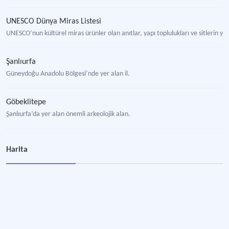
UNESCO Dünya Miras Listesi
UNESCO’nun kültürel miras ürünler olan anıtlar, yapı toplulukları ve sitlerin yer a
Şanlıurfa
Güneydoğu Anadolu Bölgesi’nde yer alan il.
Göbeklitepe
Şanlıurfa’da yer alan önemli arkeolojik alan.
Göbeklitepe Kazıları
Harita
Şanlıurfa’nın Haliliye ilçesine bağlı Örencik Mahallesi’nde bulunan tarihin bilin
Kültürel Miras Alan Yönetimi
Kentsel ve yöresel özellikleri ile sanat tarihi ve mimari açısından taşıdığı öze
Schmidt, Klaus, Prof. Dr.