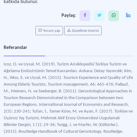
katkıda bulunur.
Paylaş:
Yorum yap
Düzeltme önerisi
Referanslar
Icoz, O. ve Uysal, M. (2019). Turizm Ansiklopedisi Türkiye Turizm ve
Ağırlama Endüstrisinin Temel Kavramları. Ankara: Detay Yayıncılık; Kim,
H., Woo, E. ve Uysal, M. (2015). Tourism Experience and Quality of Life
Among Elderly Tourists, Tourism management, 46: 465-476; Pallauf,
M., Meiners, N. ve Seeberger, B. (2011). Gerontological Approaches in
Tourism Research Demonstrated in the Comparison between two
European Regions, International Journal of Economics and Research,
2(5): 230-241; Tufan, İ., Tamer Köse, M. ve Ayan, F. (2017). Türkiye ve
Üçüncü Yaş Turizmi, Mehmet Akif Ersoy Üniversitesi Uygulamalı
Bilimler Dergisi, 1 (1): 29-36; Twigg, J. ve Martin, W. (Editörler.).
(2015). Routledge Handbook of Cultural Gerontology. Routledge.