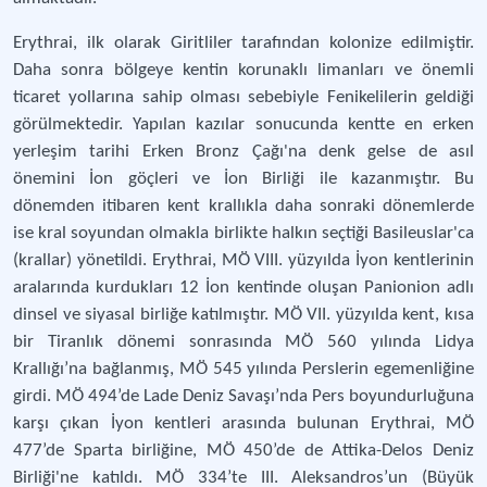
Erythrai, ilk olarak Giritliler tarafından kolonize edilmiştir.
Daha sonra bölgeye kentin korunaklı limanları ve önemli
ticaret yollarına sahip olması sebebiyle Fenikelilerin geldiği
görülmektedir. Yapılan kazılar sonucunda kentte en erken
yerleşim tarihi Erken Bronz Çağı'na denk gelse de asıl
önemini İon göçleri ve İon Birliği ile kazanmıştır. Bu
dönemden itibaren kent krallıkla daha sonraki dönemlerde
ise kral soyundan olmakla birlikte halkın seçtiği Basileuslar'ca
(krallar) yönetildi. Erythrai, MÖ VIII. yüzyılda İyon kentlerinin
aralarında kurdukları 12 İon kentinde oluşan Panionion adlı
dinsel ve siyasal birliğe katılmıştır. MÖ VII. yüzyılda kent, kısa
bir Tiranlık dönemi sonrasında MÖ 560 yılında Lidya
Krallığı’na bağlanmış, MÖ 545 yılında Perslerin egemenliğine
girdi. MÖ 494’de Lade Deniz Savaşı’nda Pers boyundurluğuna
karşı çıkan İyon kentleri arasında bulunan Erythrai, MÖ
477’de Sparta birliğine, MÖ 450’de de Attika-Delos Deniz
Birliği'ne katıldı. MÖ 334’te III. Aleksandros’un (Büyük