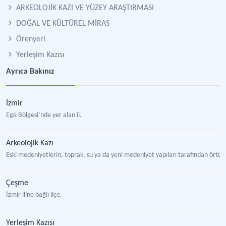
ARKEOLOJİK KAZI VE YÜZEY ARAŞTIRMASI
DOĞAL VE KÜLTÜREL MİRAS
Örenyeri
Yerleşim Kazısı
Ayrıca Bakınız
İzmir
Ege Bölgesi’nde yer alan il.
Arkeolojik Kazı
Eski medeniyetlerin, toprak, su ya da yeni medeniyet yapıları tarafından örtülmüş h
Çeşme
İzmir iline bağlı ilçe.
Yerleşim Kazısı