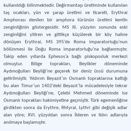
kullanıldığı bilinmektedir. Değirmentaşı üretiminde kullanılan
taş ocakları, yün ve şarap üretimi ve ticareti, Erythrai
Amphorası denilen bir amphora türünün üretimi kentin
zenginliğinin göstergesidir. MS III. yüzyılın sonunda eski
zenginliğini yitiren ve gittikçe küçülerek bir köy haline
dönüşen Erythrai, MS 395’de Roma imparatorluğu’nun
bölünmesi ile Doğu Roma imparatorluğu’na bağlanmıştır.
Takip eden yıllarda Ephesos’a bağlı piskoposluk merkezi
olmuştur. Bölge toprakları, Beylikler döneminde
Aydınoğulları Beyliği’ne geçerek bir deniz üssü durumuna
getirilmiştir. Yıldırım Beyazıt’ın Osmanlı topraklarına kattığı
bu alan Timur’un 1402’deki Beyazıt’la mücadelesiyle tekrar
Aydınoğulları Beyliği’ne, Çelebi Mehmed döneminde ise
Osmanlı toprakları hakimiyetine geçmiştir. Türk egemenliğine
girdikten sonra da Erythre, Rhtyrai, Lythri gibi değişik adlar
alan yöre; XVI. yüzyıldan sonra İlderen ve Ildırı adlarıyla
anılmaya başlamıştır.