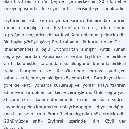
olan Erythrai, İzmir’in Çeşme ilçe merkezinin 20 kilometre
kuzeydoğusunda Ildır Köyü sınırları içerisinde yer almaktadır.
Erythrai’nın adı; kırmızı ya da kırmızı tonlarından birinin
Yunanca karşılığı olan Erythros’tan türemiş olup kentin
toprağının renginden dolayı Kızıl Kent anlamına gelmektedir.
Bir başka görüşe göre; Erythrai adını ilk kurucu olan Giritli
Rhadamanthes’in oğlu Erythros’tan almıştır. Antik Yunan
coğrafyacılarından Pausanias’ta kentin Erythros ile birlikte
Giritli kolonistler tarafından kurulduğunu, bununla birlikte
Lykia, Pamphylia ve Karia’lılarında buraya yerleşen
kolonistler içinde yer aldığını söylemektedir. Bazı kaynaklara
göre de kent; İyonlarca kurulmuş ve İyonlar anayurtlarının
adını yeni kurdukları bu kente vermişlerdir. Ünlü coğrafyacı
Strabon ikinci koloni döneminde kentin bir süre Kodros
soyundan gelen Knopos’tan dolayı Knopopolis diye anıldığını,
ancak bu adın uzun ömürlü olmadığından söz etmektedir.
Günümüzde antik Erythrai üzerinde Ildırı Köyü yer
almaktadır.