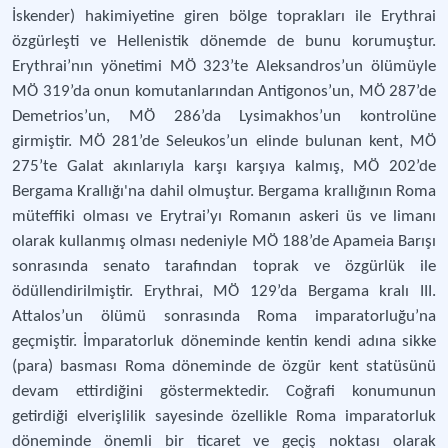
İskender) hakimiyetine giren bölge toprakları ile Erythrai
özgürleşti ve Hellenistik dönemde de bunu korumuştur.
Erythrai’nın yönetimi MÖ 323’te Aleksandros’un ölümüyle
MÖ 319’da onun komutanlarından Antigonos’un, MÖ 287’de
Demetrios’un, MÖ 286’da Lysimakhos’un kontrolüne
girmiştir. MÖ 281’de Seleukos’un elinde bulunan kent, MÖ
275’te Galat akınlarıyla karşı karşıya kalmış, MÖ 202’de
Bergama Krallığı'na dahil olmuştur. Bergama krallığının Roma
müteffiki olması ve Erytrai’yı Romanın askeri üs ve limanı
olarak kullanmış olması nedeniyle MÖ 188’de Apameia Barışı
sonrasında senato tarafından toprak ve özgürlük ile
ödüllendirilmiştir. Erythrai, MÖ 129’da Bergama kralı III.
Attalos’un ölümü sonrasında Roma imparatorluğu’na
geçmiştir. İmparatorluk döneminde kentin kendi adına sikke
(para) basması Roma döneminde de özgür kent statüsünü
devam ettirdiğini göstermektedir. Coğrafi konumunun
getirdiği elverişlilik sayesinde özellikle Roma imparatorluk
döneminde önemli bir ticaret ve geçiş noktası olarak