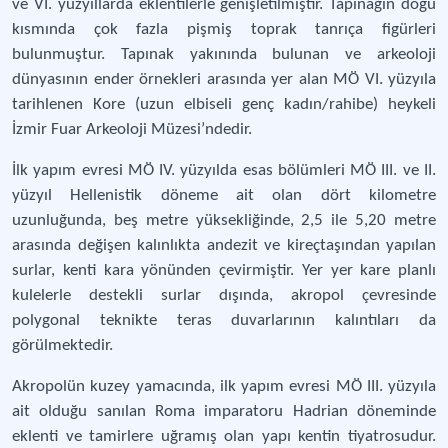
ve VI. yüzyıllarda eklentilerle genişletilmiştir. Tapınağın doğu
kısmında çok fazla pişmiş toprak tanrıça figürleri
bulunmuştur. Tapınak yakınında bulunan ve arkeoloji
dünyasının ender örnekleri arasında yer alan MÖ VI. yüzyıla
tarihlenen Kore (uzun elbiseli genç kadın/rahibe) heykeli
İzmir Fuar Arkeoloji Müzesi’ndedir.
İlk yapım evresi MÖ IV. yüzyılda esas bölümleri MÖ III. ve II.
yüzyıl Hellenistik döneme ait olan dört kilometre
uzunluğunda, beş metre yüksekliğinde, 2,5 ile 5,20 metre
arasında değişen kalınlıkta andezit ve kireçtaşından yapılan
surlar, kenti kara yönünden çevirmiştir. Yer yer kare planlı
kulelerle destekli surlar dışında, akropol çevresinde
polygonal teknikte teras duvarlarının kalıntıları da
görülmektedir.
Akropolün kuzey yamacında, ilk yapım evresi MÖ III. yüzyıla
ait olduğu sanılan Roma imparatoru Hadrian döneminde
eklenti ve tamirlere uğramış olan yapı kentin tiyatrosudur.