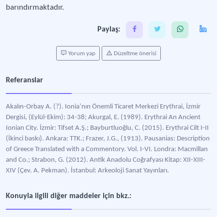
barındırmaktadır.
Paylaş:
Yorum yap
Düzeltme önerisi
Referanslar
Akalın-Orbay A. (?). Ionia’nın Önemli Ticaret Merkezi Erythrai, İzmir
Dergisi, (Eylül-Ekim): 34-38; Akurgal, E. (1989). Erythrai An Ancient
Ionian City. İzmir: Tifset A.Ş.; Bayburtluoğlu, C. (2015). Erythrai Cilt I-II
(İkinci baskı). Ankara: TTK.; Frazer, J.G., (1913). Pausanias: Description
of Greece Translated with a Commentory. Vol. I-VI. Londra: Macmillan
and Co.; Strabon, G. (2012). Antik Anadolu Coğrafyası Kitap: XII-XIII-
XIV (Çev. A. Pekman). İstanbul: Arkeoloji Sanat Yayınları.
Konuyla ilgili diğer maddeler için bkz.: