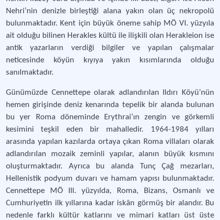
Nehri’nin denizle birleştiği alana yakın olan üç nekropolü
bulunmaktadır. Kent için büyük öneme sahip MÖ VI. yüzyıla
ait olduğu bilinen Herakles kültü ile ilişkili olan Herakleion ise
antik yazarların verdiği bilgiler ve yapılan çalışmalar
neticesinde köyün kıyıya yakın kısımlarında olduğu
sanılmaktadır.
Günümüzde Cennettepe olarak adlandırılan Ildırı Köyü’nün
hemen girişinde deniz kenarında tepelik bir alanda bulunan
bu yer Roma döneminde Erythrai’ın zengin ve görkemli
kesimini teşkil eden bir mahalledir. 1964-1984 yılları
arasında yapılan kazılarda ortaya çıkan Roma villaları olarak
adlandırılan mozaik zeminli yapılar, alanın büyük kısmını
oluşturmaktadır. Ayrıca bu alanda Tunç Çağ mezarları,
Hellenistik podyum duvarı ve hamam yapısı bulunmaktadır.
Cennettepe MÖ III. yüzyılda, Roma, Bizans, Osmanlı ve
Cumhuriyetin ilk yıllarına kadar iskân görmüş bir alandır. Bu
nedenle farklı kültür katlarını ve mimari katları üst üste