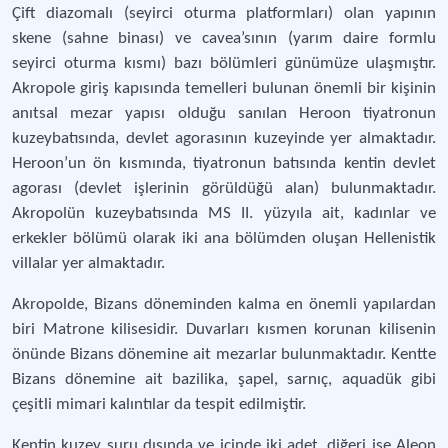
Çift diazomalı (seyirci oturma platformları) olan yapının
skene (sahne binası) ve cavea’sının (yarım daire formlu
seyirci oturma kısmı) bazı bölümleri günümüze ulaşmıştır.
Akropole giriş kapısında temelleri bulunan önemli bir kişinin
anıtsal mezar yapısı olduğu sanılan Heroon tiyatronun
kuzeybatısında, devlet agorasının kuzeyinde yer almaktadır.
Heroon’un ön kısmında, tiyatronun batısında kentin devlet
agorası (devlet işlerinin görüldüğü alan) bulunmaktadır.
Akropolün kuzeybatısında MS II. yüzyıla ait, kadınlar ve
erkekler bölümü olarak iki ana bölümden oluşan Hellenistik
villalar yer almaktadır.
Akropolde, Bizans döneminden kalma en önemli yapılardan
biri Matrone kilisesidir. Duvarları kısmen korunan kilisenin
önünde Bizans dönemine ait mezarlar bulunmaktadır. Kentte
Bizans dönemine ait bazilika, şapel, sarnıç, aquadük gibi
çeşitli mimari kalıntılar da tespit edilmiştir.
Kentin kuzey suru dışında ve içinde iki adet, diğeri ise Aleon