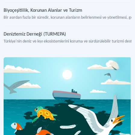
Biyoçeşitlilik, Korunan Alanlar ve Turizm
Bir asırdan fazla bir süredir, korunan alanların belirlenmesi ve yönetilmesi, gel
Deniztemiz Derneği (TURMEPA)
Türkiye'nin deniz ve kıyı ekosistemlerini koruma ve sürdürülebilir turizmi des
Olağanüstü Hallerde Akdeniz’in Petrol ve Diğer Zararlı Maddelerle Kirlenmesinde Yapılacak Mücadele ve İşbirliğine Ait Protokol
Akdeniz'de petrol ve zararlı maddelerle kirlenmeye karşı işbirliğini düzenlenen
Deniz Turizmi Yönetmeliği
Deniz turizmi faaliyetlerinin düzenlenmesi ve teşvik edilmesi amacıyla önemli