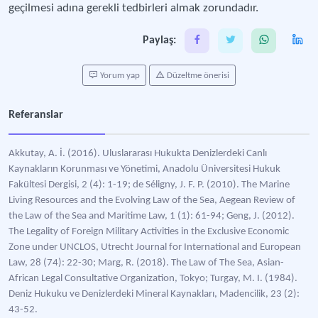
geçilmesi adına gerekli tedbirleri almak zorundadır.
Paylaş:
Yorum yap
Düzeltme önerisi
Referanslar
Akkutay, A. İ. (2016). Uluslararası Hukukta Denizlerdeki Canlı
Kaynakların Korunması ve Yönetimi, Anadolu Üniversitesi Hukuk
Fakültesi Dergisi, 2 (4): 1-19; de Séligny, J. F. P. (2010). The Marine
Living Resources and the Evolving Law of the Sea, Aegean Review of
the Law of the Sea and Maritime Law, 1 (1): 61-94; Geng, J. (2012).
The Legality of Foreign Military Activities in the Exclusive Economic
Zone under UNCLOS, Utrecht Journal for International and European
Law, 28 (74): 22-30; Marg, R. (2018). The Law of The Sea, Asian-
African Legal Consultative Organization, Tokyo; Turgay, M. I. (1984).
Deniz Hukuku ve Denizlerdeki Mineral Kaynakları, Madencilik, 23 (2):
43-52.