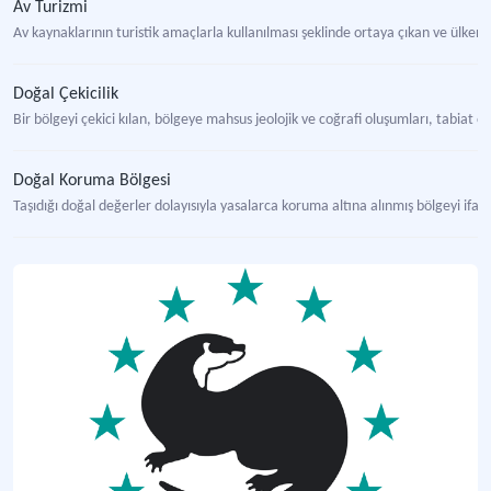
Av Turizmi
Av kaynaklarının turistik amaçlarla kullanılması şeklinde ortaya çıkan ve ülken
Doğal Çekicilik
Bir bölgeyi çekici kılan, bölgeye mahsus jeolojik ve coğrafi oluşumları, tabiat ol
Doğal Koruma Bölgesi
Taşıdığı doğal değerler dolayısıyla yasalarca koruma altına alınmış bölgeyi if
Vahşi Yaşam Gözlemleme Turizmi
Yaban hayatı gözlemlemek için düzenlenen ve organize edilen turizm çeşidi.
Milli Parklar Av ve Yaban Hayatı Genel Müdürlüğü
Tarım Orman Bakanlığı'na bağlı genel müdürlük.
Vahşi Yaşam (Yaban Hayatı) Turizmi
İnsanlarla yaban hayatını çeşitli karşılaşmalar yoluyla bir araya getiren bir tu