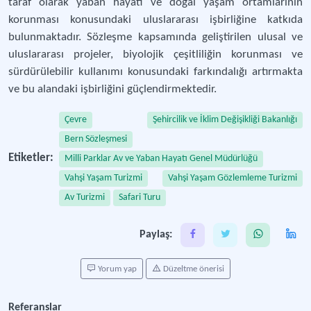
taraf olarak yaban hayatı ve doğal yaşam ortamlarının
korunması konusundaki uluslararası işbirliğine katkıda
bulunmaktadır. Sözleşme kapsamında geliştirilen ulusal ve
uluslararası projeler, biyolojik çeşitliliğin korunması ve
sürdürülebilir kullanımı konusundaki farkındalığı artırmakta
ve bu alandaki işbirliğini güçlendirmektedir.
Çevre
Şehircilik ve İklim Değişikliği Bakanlığı
Bern Sözleşmesi
Etiketler:
Milli Parklar Av ve Yaban Hayatı Genel Müdürlüğü
Vahşi Yaşam Turizmi
Vahşi Yaşam Gözlemleme Turizmi
Av Turizmi
Safari Turu
Paylaş:
Yorum yap
Düzeltme önerisi
Referanslar