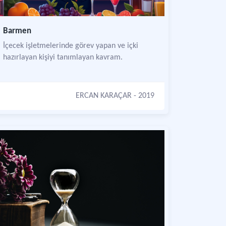
Barmen
İçecek işletmelerinde görev yapan ve içki
hazırlayan kişiyi tanımlayan kavram.
ERCAN KARAÇAR
- 2019