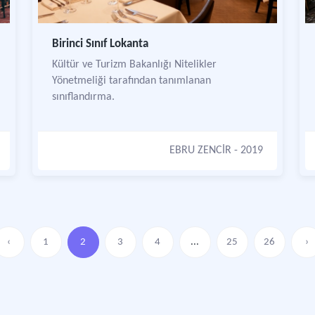
Birinci Sınıf Lokanta
Kültür ve Turizm Bakanlığı Nitelikler
Yönetmeliği tarafından tanımlanan
sınıflandırma.
EBRU ZENCİR
- 2019
‹
1
2
3
4
...
25
26
›