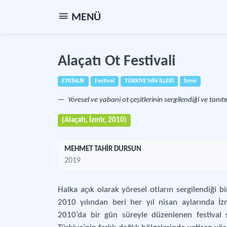
MENÜ
Alaçatı Ot Festivali
ETKİNLİK
Festival
TÜRKİYE'NİN İLLERİ
İzmir
Yöresel ve yabani ot çeşitlerinin sergilendiği ve tanıtı
(Alaçatı, İzmir, 2010)
MEHMET TAHİR DURSUN
2019
Halka açık olarak yöresel otların sergilendiği bi
2010 yılından beri her yıl nisan aylarında İz
2010’da bir gün süreyle düzenlenen festival s