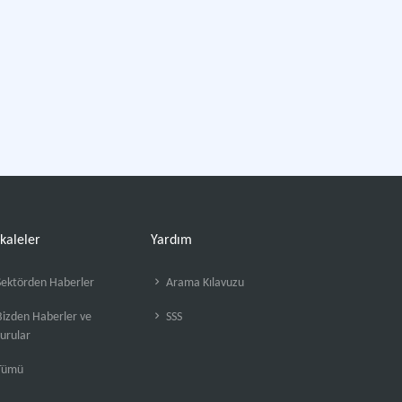
kaleler
Yardım
ektörden Haberler
Arama Kılavuzu
izden Haberler ve
SSS
urular
Tümü