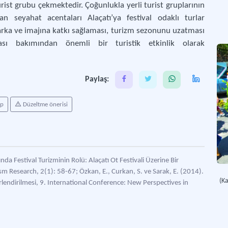
turist grubu çekmektedir. Çoğunlukla yerli turist gruplarının
dan seyahat acentaları Alaçatı’ya festival odaklı turlar
arka ve imajına katkı sağlaması, turizm sezonunu uzatması
ası bakımından önemli bir turistik etkinlik olarak
Paylaş:
ap
Düzeltme önerisi
 Festival Turizminin Rolü: Alaçatı Ot Festivali Üzerine Bir
m Research, 2(1): 58-67; Özkan, E., Curkan, S. ve Sarak, E. (2014).
(K
ğerlendirilmesi, 9. International Conference: New Perspectives in