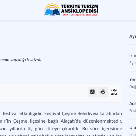
Ayr
İzm
mının yapıldığı festival.
Ege 
Yen
Doğ
Ada
Fest
r festival etkinliğidir. Festival Çeşme Belediyesi tarafından
mir’in Çeşme ilçesine bağlı Alaçatı’da düzenlenmektedir.
Ulu
on yıllarda üç gün süreye çıkarıldı. Bu süre içerisinde
İzmi