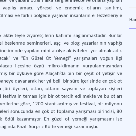
resel ve yabani otlar halka sergilenmekte ve otlarla yapılan
n yapılış amacı, yöresel ve endemik otların tanıtımı,
ması ve farklı bölgede yaşayan insanların el lezzetleriyle
Ürg
Har
Nevş
 aktiviteyle ziyaretçilerin katılımı sağlanmaktadır. Bunlar
Gaz
el beslenme seminerleri, aşçı ve blog yazarlarının yaptığı
Gas
önetiminde yapılan mini atölye aktiviteleri yer almaktadır.
yacak” ve “En Güzel Ot Yemeği” yarışmaları yoğun ilgi
İnc
Alaçatı ilçesine özgü mikro-klimanın vurgulanmasından
Kays
mış bir öyküye göre Alaçatı’da bin bir çeşit ot yetişir ve
aneye dayanarak her yıl belli bir süre içerisinde en çok ot
üri üyeleri, otları, otların sayısını ve toplayan kişileri
 festivalin teması için bir ot tercih edilmekte ve bu otları
erilerine göre, 1200 stant açılmış ve festival, bir milyonu
rmeleri sonucunda en çok ot toplama yarışması birincisi, 80
ak ödül kazanmıştır. En güzel ot yemeği yarışmasını ise
anağında Pazılı Sürpriz Köfte yemeği kazanmıştır.