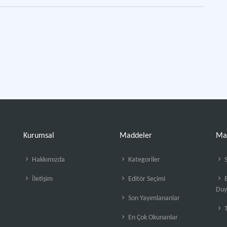
Kurumsal
Maddeler
Ma
Hakkımızda
Kategoriler
S
İletişim
Editör Seçimi
B
Duy
Son Yayımlananlar
En Çok Okunanlar