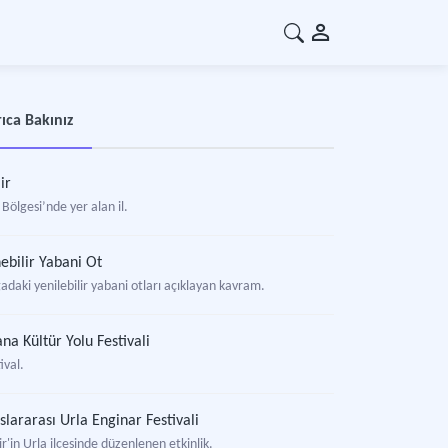
ıca Bakınız
ir
Bölgesi’nde yer alan il.
ebilir Yabani Ot
adaki yenilebilir yabani otları açıklayan kavram.
na Kültür Yolu Festivali
ival.
slararası Urla Enginar Festivali
r'in Urla ilçesinde düzenlenen etkinlik.