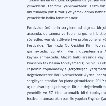
Türkiye’nin farklı dağlık bölgelerinde yetişen yö
yemeklerin tanıtımı yapılmaktadır. Festivali
unutulmaya yüz tutmuş ot yemeklerinin hatırlatıl
yemeklerin halka tanıtılmasıdır.
Festivalde ürünlerin sergilenmesi dışında birçok
arasında, ot tanıma ve toplama gezileri, bitkis
söyleşiler, yemek atölyeleri ve profesyoneller y
Festivalde, “En Fazla Ot Çeşidini Kim Topla
görmektedir. Bu etkinliklerin düzenlenmesi 
kaynaklanmaktadır. Alaçatı halkı arasında yayıl
kimsenin tek başına toplayamadığı bilinir. Bu efs
çeşidinin toplanmasıyla gerçekleşen yarışmada j
değerlendirerek ödül vermektedir. Ayrıca, her yıl
sergileyen stantlar ön plana çıkmaktadır. 2019 v
aşkın ziyaretçi ağırlamıştır. Jürinin değerlendi
yenebilir ve 57 tıbbi aromatik bitki toplayar
festivalin teması olan pazı ile yapılan Enginar Ç