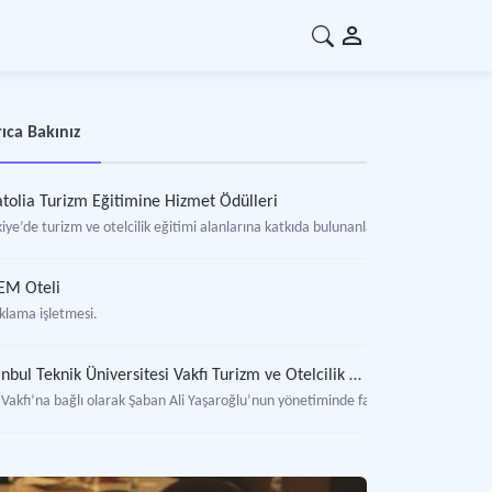
ıca Bakınız
tolia Turizm Eğitimine Hizmet Ödülleri
iye’de turizm ve otelcilik eğitimi alanlarına katkıda bulunanlara verilen ödüller.
EM Oteli
klama işletmesi.
İstanbul Teknik Üniversitesi Vakfı Turizm ve Otelcilik Okulu
 Vakfı’na bağlı olarak Şaban Ali Yaşaroğlu’nun yönetiminde faaliyet gösteren turi