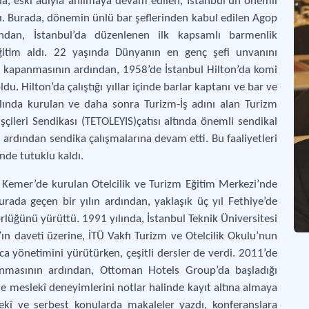
a, eski adıyla anılmaya devam edilen, İstanbul’un önemli
dı. Burada, dönemin ünlü bar şeflerinden kabul edilen Agop
yandan, İstanbul’da düzenlenen ilk kapsamlı barmenlik
 eğitim aldı. 22 yaşında Dünyanın en genç şefi unvanını
da kapanmasının ardından, 1958’de İstanbul Hilton’da komi
du. Hilton’da çalıştığı yıllar içinde barlar kaptanı ve bar ve
yılında kurulan ve daha sonra Turizm-İş adını alan Turizm
şçileri Sendikası (TETOLEYIS)çatısı altında önemli sendikal
ardından sendika çalışmalarına devam etti. Bu faaliyetleri
nde tutuklu kaldı.
, Kemer’de kurulan Otelcilik ve Turizm Eğitim Merkezi’nde
urada geçen bir yılın ardından, yaklaşık üç yıl Fethiye’de
rlüğünü yürüttü. 1991 yılında, İstanbul Teknik Üniversitesi
’ın daveti üzerine, İTÜ Vakfı Turizm ve Otelcilik Okulu’nun
a yönetimini yürütürken, çeşitli dersler de verdi. 2011’de
anmasının ardından, Ottoman Hotels Group’da başladığı
de meslekî deneyimlerini notlar halinde kayıt altına almaya
lekî ve serbest konularda makaleler yazdı, konferanslara