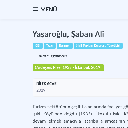
MENÜ
Yaşaroğlu, Şaban Ali
KİŞİ
Yazar
Barmen
Sivil Toplum Kuruluşu Yöneticisi
Turizm eğitimcisi.
(Ardeşen, Rize, 1933 - İstanbul, 2019)
DİLEK ACAR
2019
Turizm sektörünün çeşitli alanlarında faaliyet gö
Işıklı Köyü’nde doğdu (1933). İlkokulu Işıklı
devam etmek amacıyla İstanbul’a amcasının ya