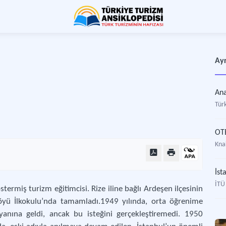
Ayr
Ana
Türk
OT
Kna
İTÜ
stermiş turizm eğitimcisi. Rize iline bağlı Ardeşen ilçesinin
 Köyü İlkokulu’nda tamamladı.1949 yılında, orta öğrenime
nına geldi, ancak bu isteğini gerçekleştiremedi. 1950