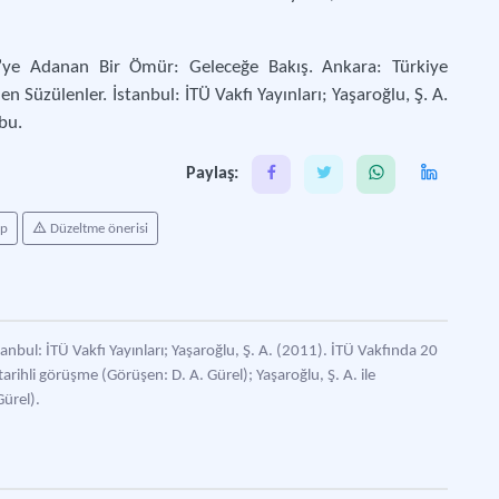
P’ye Adanan Bir Ömür: Geleceğe Bakış. Ankara: Türkiye
n Süzülenler. İstanbul: İTÜ Vakfı Yayınları; Yaşaroğlu, Ş. A.
bu.
Paylaş:
ap
Düzeltme önerisi
anbul: İTÜ Vakfı Yayınları; Yaşaroğlu, Ş. A. (2011). İTÜ Vakfında 20
arihli görüşme (Görüşen: D. A. Gürel); Yaşaroğlu, Ş. A. ile
ürel).