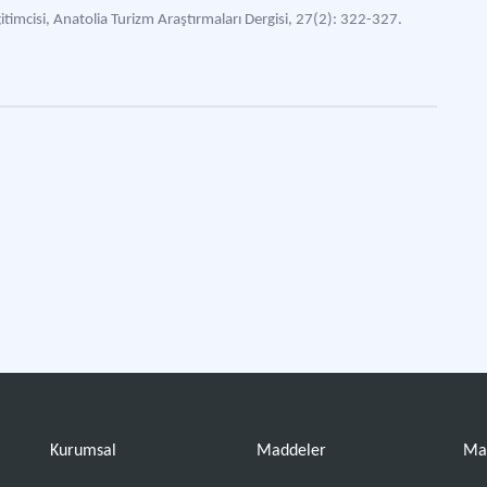
ğitimcisi, Anatolia Turizm Araştırmaları Dergisi, 27(2): 322-327.
Kurumsal
Maddeler
Ma