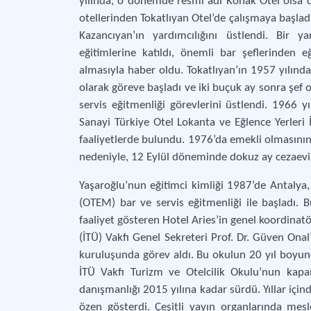
yılında, o dönemde resmî adı Konak Otel olsa d
otellerinden Tokatlıyan Otel’de çalışmaya başla
Kazancıyan’ın yardımcılığını üstlendi. Bir 
eğitimlerine katıldı, önemli bar şeflerinden
almasıyla haber oldu. Tokatlıyan’ın 1957 yılın
olarak göreve başladı ve iki buçuk ay sonra şef ol
servis eğitmenliği görevlerini üstlendi. 1966 
Sanayi Türkiye Otel Lokanta ve Eğlence Yerleri İ
faaliyetlerde bulundu. 1976’da emekli olmasının 
nedeniyle, 12 Eylül döneminde dokuz ay cezaevi
Yaşaroğlu’nun eğitimci kimliği 1987’de Antalya
(OTEM) bar ve servis eğitmenliği ile başladı. B
faaliyet gösteren Hotel Aries’in genel koordinatö
(İTÜ) Vakfı Genel Sekreteri Prof. Dr. Güven Onal
kuruluşunda görev aldı. Bu okulun 20 yıl boyunc
İTÜ Vakfı Turizm ve Otelcilik Okulu’nun kap
danışmanlığı 2015 yılına kadar sürdü. Yıllar için
özen gösterdi. Çeşitli yayın organlarında mes