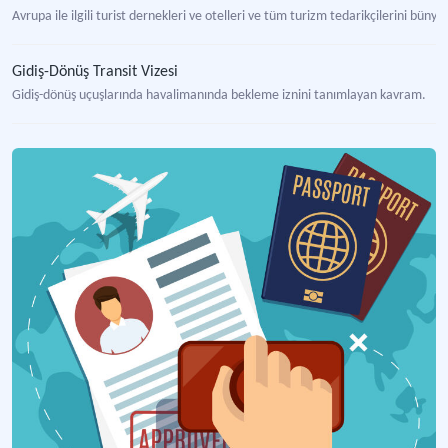
Avrupa ile ilgili turist dernekleri ve otelleri ve tüm turizm tedarikçilerini bün
Gidiş-Dönüş Transit Vizesi
Gidiş-dönüş uçuşlarında havalimanında bekleme iznini tanımlayan kavram.
Transit Vize
Uluslararası havalimanlarında iki uçuş arasında bekleme anında istenilen geçi
Gümrük
Eşyanın sınır aşan hareketi esnasında alınan vergiyi, bu verginin alınmasına yön
Kişilerin Serbest Dolaşımı
Avrupa Birliği iç politikalarından biri olan ve vatandaşlara üye devletleraras