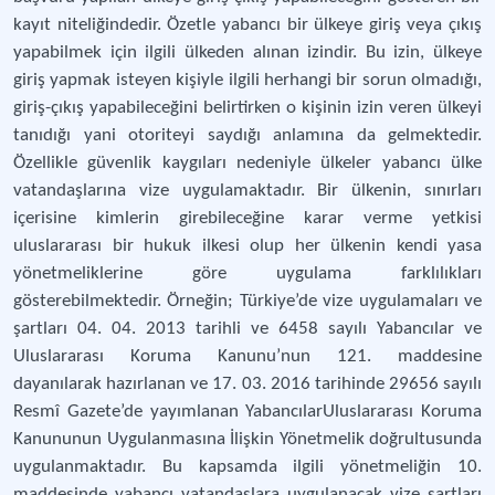
kayıt niteliğindedir. Özetle yabancı bir ülkeye giriş veya çıkış
yapabilmek için ilgili ülkeden alınan izindir. Bu izin, ülkeye
giriş yapmak isteyen kişiyle ilgili herhangi bir sorun olmadığı,
giriş-çıkış yapabileceğini belirtirken o kişinin izin veren ülkeyi
tanıdığı yani otoriteyi saydığı anlamına da gelmektedir.
Özellikle güvenlik kaygıları nedeniyle ülkeler yabancı ülke
vatandaşlarına vize uygulamaktadır. Bir ülkenin, sınırları
içerisine kimlerin girebileceğine karar verme yetkisi
uluslararası bir hukuk ilkesi olup her ülkenin kendi yasa
yönetmeliklerine göre uygulama farklılıkları
gösterebilmektedir. Örneğin; Türkiye’de vize uygulamaları ve
şartları 04. 04. 2013 tarihli ve 6458 sayılı Yabancılar ve
Uluslararası Koruma Kanunu’nun 121. maddesine
dayanılarak hazırlanan ve 17. 03. 2016 tarihinde 29656 sayılı
Resmî Gazete’de yayımlanan YabancılarUluslararası Koruma
Kanununun Uygulanmasına İlişkin Yönetmelik doğrultusunda
uygulanmaktadır. Bu kapsamda ilgili yönetmeliğin 10.
maddesinde yabancı vatandaşlara uygulanacak vize şartları