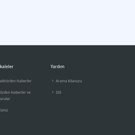
kaleler
Yardım
ektörden Haberler
Arama Kılavuzu
izden Haberler ve
SSS
urular
Tümü