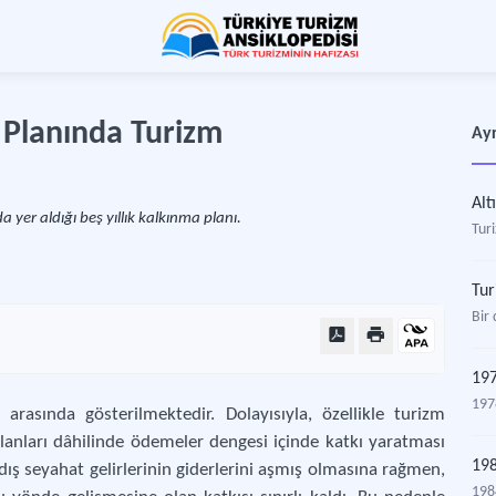
 Planında Turizm
Ayr
Alt
da yer aldığı beş yıllık kalkınma planı.
Tur
Tur
Bir 
197
1978
arasında gösterilmektedir. Dolayısıyla, özellikle turizm
a Planları dâhilinde ödemeler dengesi içinde katkı yaratması
198
ış seyahat gelirlerinin giderlerini aşmış olmasına rağmen,
1984