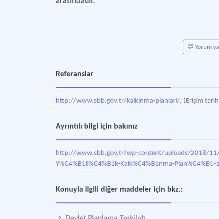
arasındadır.
Yorum y
Referanslar
http://www.sbb.gov.tr/kalkinma-planlari/,
(Erişim tari
Ayrıntılı bilgi için bakınız
http://www.sbb.gov.tr/wp-content/uploads/201
Y%C4%B1ll%C4%B1k-Kalk%C4%B1nma-Plan%C4%B1-
Konuyla ilgili diğer maddeler için bkz.:
Devlet Planlama Teşkilatı