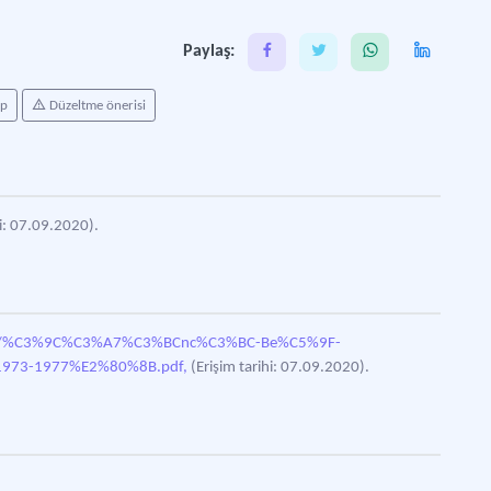
Paylaş:
ap
Düzeltme önerisi
hi: 07.09.2020).
8/11/%C3%9C%C3%A7%C3%BCnc%C3%BC-Be%C5%9F-
1973-1977%E2%80%8B.pdf,
(Erişim tarihi: 07.09.2020).