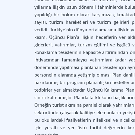
yıllarına ilişkin uzun dönemli tahminlerde bulu
yapıldığı bir bölüm olarak karşımıza çıkmakta
sayısı, turizm hareketleri ve turizm gelirleri p
verildi. Türkiye’nin dünya ortalamasına ilişkin y
kısım; Üçüncü Plan’a ilişkin hedeflerin yer al
giderleri, yatırımlar, turizm eğitimi ve işgücü ve
konaklama tesislerinin kapasite artırımından önce
ihtiyacından tamamlayıcı yatırımlara kadar yap
döneminde yapılması planlanan tesisler için ayrı
personelin alanında yetişmiş olması Plan dahil
hazırlanmış bir program plana ilişkin hedefler ar
tedbirler yer almaktadır. Üçüncü Kalkınma Planı’
sınırlı kalmamıştır. Planda farklı konu başlıkları
Örneğin turist akımına paralel olarak yatırımları
sektöründe çalışacak kalifiye elemanların yetişti
bu okullardaki faaliyetlerin niteliksel ve nicelik
için yeraltı ve yer üstü tarihi değerlerin k