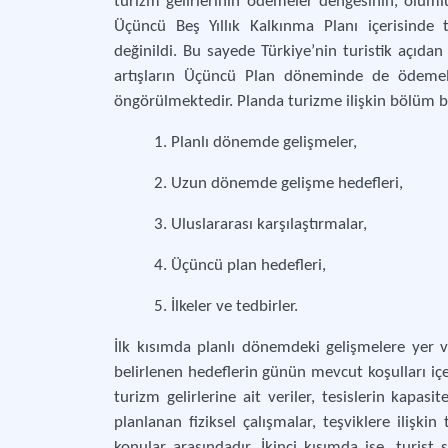
turizm gelirlerinin ödemeler dengesinin, olumlu
Üçüncü Beş Yıllık Kalkınma Planı içerisinde 
değinildi. Bu sayede Türkiye’nin turistik açıda
artışların Üçüncü Plan döneminde de ödeme
öngörülmektedir. Planda turizme ilişkin bölüm be
1. Planlı dönemde gelişmeler,
2. Uzun dönemde gelişme hedefleri,
3. Uluslararası karşılaştırmalar,
4. Üçüncü plan hedefleri,
5. İlkeler ve tedbirler.
İlk kısımda planlı dönemdeki gelişmelere yer ver
belirlenen hedeflerin günün mevcut koşulları içer
turizm gelirlerine ait veriler, tesislerin kapas
planlanan fiziksel çalışmalar, teşviklere ilişkin
konular arasındadır. İkinci kısımda ise, turist