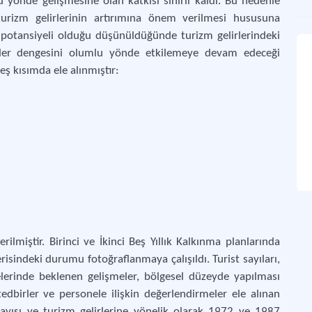
 yönde gelişmesine olan katkısı sınırlı kaldı. Bu nedenle
turizm gelirlerinin artırımına önem verilmesi hususuna
n potansiyeli olduğu düşünüldüğünde turizm gelirlerindeki
Bir
ler dengesini olumlu yönde etkilemeye devam edeceği
Turi
ş kısımda ele alınmıştır:
İki
Turi
Dör
Turi
Beş
Turi
ilmiştir. Birinci ve İkinci Beş Yıllık Kalkınma planlarında
Yed
isindeki durumu fotoğraflanmaya çalışıldı. Turist sayıları,
Tur
itelerinde beklenen gelişmeler, bölgesel düzeyde yapılması
 tedbirler ve personele ilişkin değerlendirmeler ele alınan
 sayısı ve turizm gelirlerine yönelik olarak 1972 ve 1987
On 