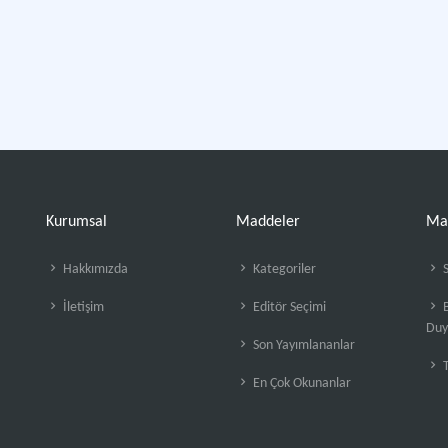
Kurumsal
Maddeler
Ma
Hakkımızda
Kategoriler
S
İletişim
Editör Seçimi
B
Duy
Son Yayımlananlar
En Çok Okunanlar