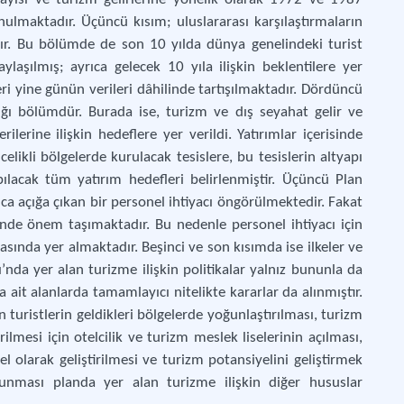
nulmaktadır. Üçüncü kısım; uluslararası karşılaştırmaların
Tur
dır. Bu bölümde de son 10 yılda dünya genelindeki turist
aylaşılmış; ayrıca gelecek 10 yıla ilişkin beklentilere yer
eri yine günün verileri dâhilinde tartışılmaktadır. Dördüncü
dığı bölümdür. Burada ise, turizm ve dış seyahat gelir ve
rilerine ilişkin hedeflere yer verildi. Yatırımlar içerisinde
likli bölgelerde kurulacak tesislere, bu tesislerin altyapı
ılacak tüm yatırım hedefleri belirlenmiştir. Üçüncü Plan
ca açığa çıkan bir personel ihtiyacı öngörülmektedir. Fakat
inde önem taşımaktadır. Bu nedenle personel ihtiyacı için
asında yer almaktadır. Beşinci ve son kısımda ise ilkeler ve
nda yer alan turizme ilişkin politikalar yalnız bununla da
na ait alanlarda tamamlayıcı nitelikte kararlar da alınmıştır.
n turistlerin geldikleri bölgelerde yoğunlaştırılması, turizm
rilmesi için otelcilik ve turizm meslek liselerinin açılması,
sel olarak geliştirilmesi ve turizm potansiyelini geliştirmek
orunması planda yer alan turizme ilişkin diğer hususlar