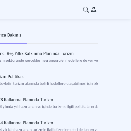
ıca Bakınız
ıncı Beş Yıllık Kalkınma Planında Turizm
izm sektöründe gerçekleşmesi öngörülen hedeflere de yer veren beş yıllık plan.
izm Politikası
devletin turizm alanında belirli hedeflere ulaşabilmesi için izlediği yol, yöntem,
8 Kalkınma Planında Turizm
 yılında yılı hazırlanan ve içinde turizmle ilgili politikaların da yer aldığı yıllık plan
4 Kalkınma Planında Turizm
 yılı için hazırlanan turizmle ilgili düzenlemeleri de içeren yıllık plan.