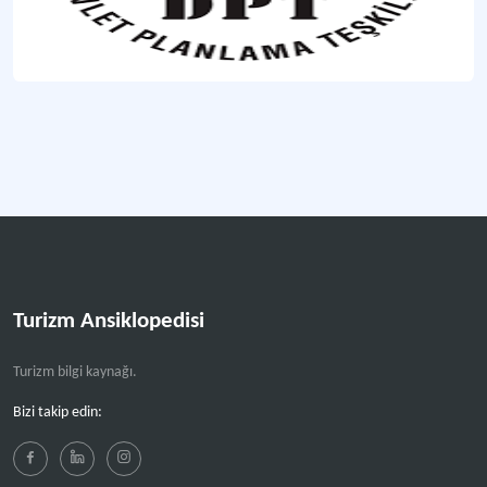
Dördüncü Beş Yıllık Kalkınma Planında Turizm
Turizme ilişkin geliştirilmesi hedeflenen politikaların da yer aldığı beş yıllık kal
Beşinci Beş Yıllık Kalkınma Planında Turizm
Turizme ilişkin geliştirilmesi hedeflenen politikaların da yer aldığı beş yıllık kal
Yedinci Beş Yıllık Kalkınma Planında Turizm
Turizm sektöründe gerçekleşmesi öngörülen hedeflere de yer veren beş yıllık p
On Birinci Beş Yıllık Kalkınma Planında Turizm
Turizm sektöründe gerçekleşmesi öngörülen hedeflere de yer veren beş yıllık p
Turizm Ansiklopedisi
Daha fazla
Turizm bilgi kaynağı.
Bizi takip edin: