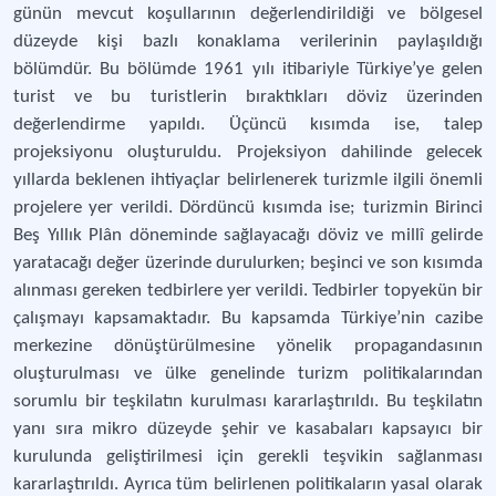
günün mevcut koşullarının değerlendirildiği ve bölgesel
düzeyde kişi bazlı konaklama verilerinin paylaşıldığı
bölümdür. Bu bölümde 1961 yılı itibariyle Türkiye’ye gelen
turist ve bu turistlerin bıraktıkları döviz üzerinden
değerlendirme yapıldı. Üçüncü kısımda ise, talep
projeksiyonu oluşturuldu. Projeksiyon dahilinde gelecek
yıllarda beklenen ihtiyaçlar belirlenerek turizmle ilgili önemli
projelere yer verildi. Dördüncü kısımda ise; turizmin Birinci
Beş Yıllık Plân döneminde sağlayacağı döviz ve millî gelirde
yaratacağı değer üzerinde durulurken; beşinci ve son kısımda
alınması gereken tedbirlere yer verildi. Tedbirler topyekün bir
çalışmayı kapsamaktadır. Bu kapsamda Türkiye’nin cazibe
merkezine dönüştürülmesine yönelik propagandasının
oluşturulması ve ülke genelinde turizm politikalarından
sorumlu bir teşkilatın kurulması kararlaştırıldı. Bu teşkilatın
yanı sıra mikro düzeyde şehir ve kasabaları kapsayıcı bir
kurulunda geliştirilmesi için gerekli teşvikin sağlanması
kararlaştırıldı. Ayrıca tüm belirlenen politikaların yasal olarak