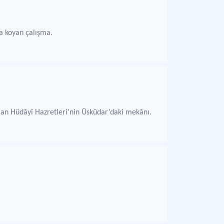
ya koyan çalışma.
olan Hüdâyî Hazretleri'nin Üsküdar’daki mekânı.