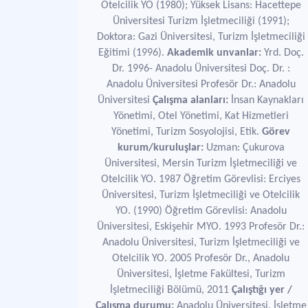
Otelcilik YO (1980); Yüksek Lisans: Hacettepe
Üniversitesi Turizm İşletmeciliği (1991);
Doktora: Gazi Üniversitesi, Turizm İşletmeciliği
Eğitimi (1996).
Akademik unvanlar:
Yrd. Doç.
Dr. 1996- Anadolu Üniversitesi Doç. Dr. :
Anadolu Üniversitesi Profesör Dr.: Anadolu
Üniversitesi
Çalışma alanları:
İnsan Kaynakları
Yönetimi, Otel Yönetimi, Kat Hizmetleri
Yönetimi, Turizm Sosyolojisi, Etik.
Görev
kurum/kuruluşlar:
Uzman: Çukurova
Üniversitesi, Mersin Turizm İşletmeciliği ve
Otelcilik YO. 1987 Öğretim Görevlisi: Erciyes
Üniversitesi, Turizm İşletmeciliği ve Otelcilik
YO. (1990) Öğretim Görevlisi: Anadolu
Üniversitesi, Eskişehir MYO. 1993 Profesör Dr.:
Anadolu Üniversitesi, Turizm İşletmeciliği ve
Otelcilik YO. 2005 Profesör Dr., Anadolu
Üniversitesi, İşletme Fakültesi, Turizm
İşletmeciliği Bölümü, 2011
Çalıştığı yer /
Çalışma durumu:
Anadolu Üniversitesi, İşletme