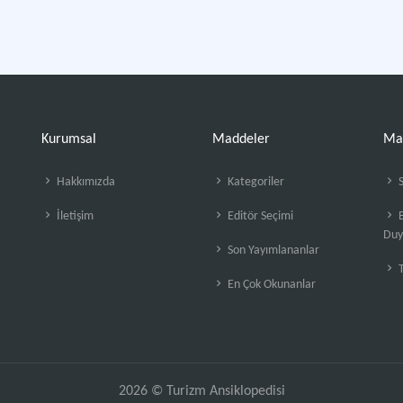
Kurumsal
Maddeler
Ma
Hakkımızda
Kategoriler
S
İletişim
Editör Seçimi
B
Duy
Son Yayımlananlar
En Çok Okunanlar
2026 © Turizm Ansiklopedisi