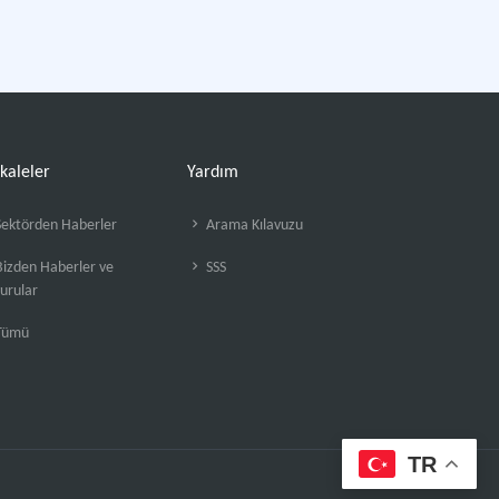
kaleler
Yardım
ektörden Haberler
Arama Kılavuzu
izden Haberler ve
SSS
urular
Tümü
TR