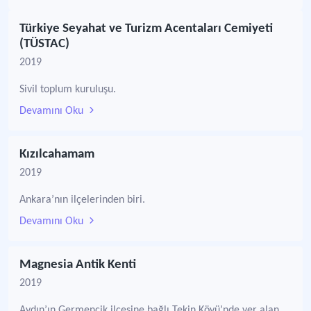
Türkiye Seyahat ve Turizm Acentaları Cemiyeti
(TÜSTAC)
2019
Sivil toplum kuruluşu.
Devamını Oku
Kızılcahamam
2019
Ankara’nın ilçelerinden biri.
Devamını Oku
Magnesia Antik Kenti
2019
Aydın’ın Germencik ilçesine bağlı Tekin Köyü’nde yer alan