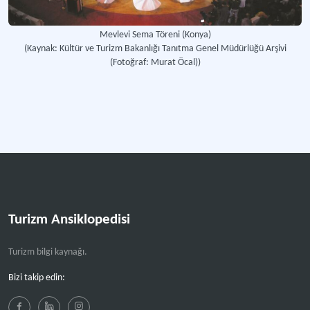
Dünyanın en eski geleneksel spor faaliyetlerinden biri.
Mevlevi Sema Töreni (Konya)
(Kaynak: Kültür ve Turizm Bakanlığı Tanıtma Genel Müdürlüğü Arşivi
İdrisyayla Macın Kaynatma Şenliği
(Fotoğraf: Murat Öcal))
İdrisyayla Köyü’nde’ yetişen pancar bitkisinin kaynatılarak macın/pekmez üretile
Islık Dili Kültür ve Turizm Derneği
Sivil toplum kuruluşu.
Daha fazla
Turizm Ansiklopedisi
Turizm bilgi kaynağı.
Bizi takip edin: