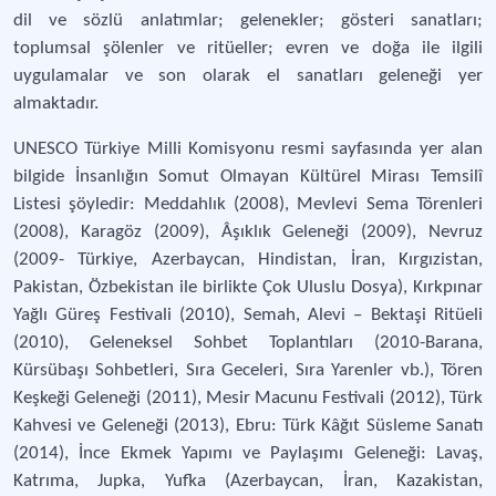
dil ve sözlü anlatımlar; gelenekler; gösteri sanatları;
toplumsal şölenler ve ritüeller; evren ve doğa ile ilgili
uygulamalar ve son olarak el sanatları geleneği yer
almaktadır.
UNESCO Türkiye Milli Komisyonu resmi sayfasında yer alan
bilgide İnsanlığın Somut Olmayan Kültürel Mirası Temsilî
Listesi şöyledir: Meddahlık (2008), Mevlevi Sema Törenleri
(2008), Karagöz (2009), Âşıklık Geleneği (2009), Nevruz
(2009- Türkiye, Azerbaycan, Hindistan, İran, Kırgızistan,
Pakistan, Özbekistan ile birlikte Çok Uluslu Dosya), Kırkpınar
Yağlı Güreş Festivali (2010), Semah, Alevi – Bektaşi Ritüeli
(2010), Geleneksel Sohbet Toplantıları (2010-Barana,
Kürsübaşı Sohbetleri, Sıra Geceleri, Sıra Yarenler vb.), Tören
Keşkeği Geleneği (2011), Mesir Macunu Festivali (2012), Türk
Kahvesi ve Geleneği (2013), Ebru: Türk Kâğıt Süsleme Sanatı
(2014), İnce Ekmek Yapımı ve Paylaşımı Geleneği: Lavaş,
Katrıma, Jupka, Yufka (Azerbaycan, İran, Kazakistan,