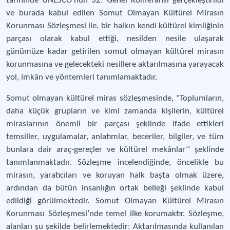
tarihinde UNESCO’nun 32. Genel Konferansı gerçekleştirildi
ve burada kabul edilen Somut Olmayan Kültürel Mirasın
Korunması Sözleşmesi ile, bir halkın kendi kültürel kimliğinin
parçası olarak kabul ettiği, nesilden nesile ulaşarak
günümüze kadar getirilen somut olmayan kültürel mirasın
korunmasına ve gelecekteki nesillere aktarılmasına yarayacak
yol, imkân ve yöntemleri tanımlamaktadır.
Somut olmayan kültürel miras sözleşmesinde, "Toplumların,
daha küçük grupların ve kimi zamanda kişilerin, kültürel
miraslarının önemli bir parçası şeklinde ifade ettikleri
temsiller, uygulamalar, anlatımlar, beceriler, bilgiler, ve tüm
bunlara dair araç-gereçler ve kültürel mekânlar’’ şeklinde
tanımlanmaktadır. Sözleşme incelendiğinde, öncelikle bu
mirasın, yaratıcıları ve koruyan halk başta olmak üzere,
ardından da bütün insanlığın ortak belleği şeklinde kabul
edildiği görülmektedir. Somut Olmayan Kültürel Mirasın
Korunması Sözleşmesi’nde temel ilke korumaktır. Sözleşme,
alanları şu şekilde belirlemektedir: Aktarılmasında kullanılan