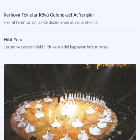
Karlıova Toklular Köyü Geleneksel At Yarışları
Her yıl temmuz ayı içinde düzenlenen at yarışı etkinliği.
Hitit Yolu
Çorum ve çevresindeki Hitit kentlerini kapsayan kültür rotası.
Helva Sohbetleri
Konaklarda kent halkının kış aylarında müzik, oyunlar eşliğinde yaptıkları yüzyıl
Hıdırellez ve Kakava Festivali
Baharın gelişini kutlamak amacıyla gerçekleştirilen ritüel.
Keşan Bocuk Gecesi
Somut olmayan kültür mirası kapsamındaki etkinlik.
Kırkpınar Yağlı Güreşleri Festivali