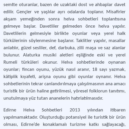
semtte oturanlar, bazen de uzaktaki dost ve ahbaplar davet
edilir. Gençler ve yaşlılar ayrı odalarda toplanır. Misafirler
akşam yemeğinden sonra helva sohbetleri toplantısına
gelmeye başlar. Davetliler gelmeden önce helva yapılır.
Davetlilerin gelmesiyle birlikte oyunlar veya yerel halk
türkülerinin söylenmesine başlanır. Taklitler yapılır, masallar
anlatılır, güzel sesliler, def, darbuka, zilli maşa ve saz alanlar
bulunur. Alaturka musiki aletleri eşliğinde eski ve yerel
Rumeli türküleri okunur. Helva sohbetlerinde oynanan
oyunlar; fincan oyunu, yüzük nasıl aranır, 18 sayı yazmak,
kâtiplik kıyafeti, arişna oyunu gibi oyunlar oynanır. Helva
sohbetlerinin tekrar canlandırılmaya çalışılmasının ana amacı
turistik bir ürün haline getirilmesi, yöresel folklorun tanıtımı,
unutulmaya yüz tutan ananelerin hatırlatılmasıdır.
Edirne Helva Sohbetleri 2013 yılından itibaren
yapılmamaktadır. Oluşturduğu potansiyel ile turistik bir ürün
olması, Edirne’de konaklamalı turizme katkı sağlayacağı,