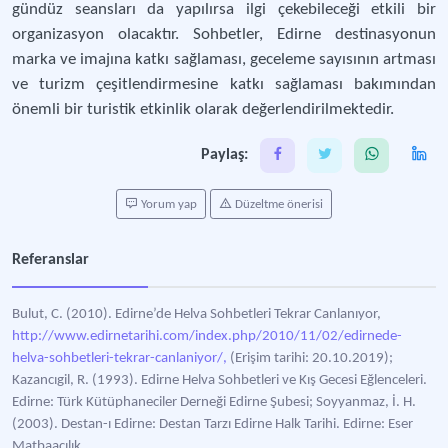
gündüz seansları da yapılırsa ilgi çekebileceği etkili bir
organizasyon olacaktır. Sohbetler, Edirne destinasyonun
marka ve imajına katkı sağlaması, geceleme sayısının artması
ve turizm çeşitlendirmesine katkı sağlaması bakımından
önemli bir turistik etkinlik olarak değerlendirilmektedir.
Paylaş:
Yorum yap
Düzeltme önerisi
Referanslar
Bulut, C. (2010). Edirne’de Helva Sohbetleri Tekrar Canlanıyor,
http://www.edirnetarihi.com/index.php/2010/11/02/edirnede-
helva-sohbetleri-tekrar-canlaniyor/,
(Erişim tarihi: 20.10.2019);
Kazancıgil, R. (1993). Edirne Helva Sohbetleri ve Kış Gecesi Eğlenceleri.
Edirne: Türk Kütüphaneciler Derneği Edirne Şubesi; Soyyanmaz, İ. H.
(2003). Destan-ı Edirne: Destan Tarzı Edirne Halk Tarihi. Edirne: Eser
Matbaacılık.