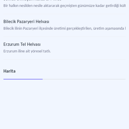
Bir halkın nesilden nesile aktararak geçmişten günümüze kadar getirdiği kültür
Bilecik Pazaryeri Helvası
Bilecik ilinin Pazaryeri ilçesinde üretimi gerçekleştirilen, üretim aşamasında h
Erzurum Tel Helvası
Erzurum iline ait yöresel tatlı.
Tekirdağ Peynir Helvası
Harita
Tekirdağ yöresinde üretilen peynirli tatlı.
Kabataş Helvası
Ordu ilinin Kabataş ilçesine özgü olup, coğrafi işaret tescili almış geleneksel tatl
Burdur Kabak Helvası
Burdur yöresine özgü helva.