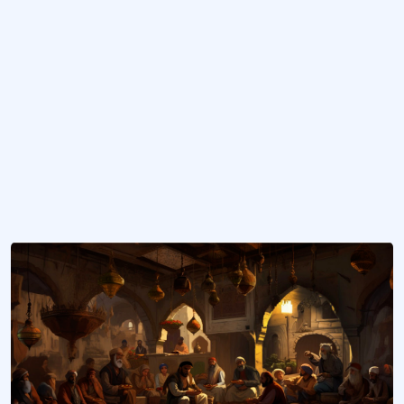
Eskişehir Met Helvası
ismini met (çubuk) ve aşık kemiği ile birlikte oynanan çelik-çomak (met değnek