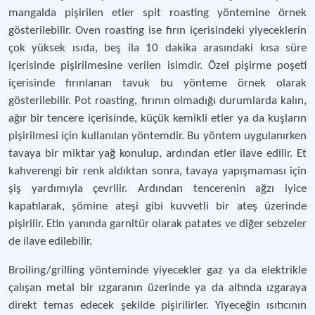
mangalda pişirilen etler spit roasting yöntemine örnek
gösterilebilir. Oven roasting ise fırın içerisindeki yiyeceklerin
çok yüksek ısıda, beş ila 10 dakika arasındaki kısa süre
içerisinde pişirilmesine verilen isimdir. Özel pişirme poşeti
içerisinde fırınlanan tavuk bu yönteme örnek olarak
gösterilebilir. Pot roasting, fırının olmadığı durumlarda kalın,
ağır bir tencere içerisinde, küçük kemikli etler ya da kuşların
pişirilmesi için kullanılan yöntemdir. Bu yöntem uygulanırken
tavaya bir miktar yağ konulup, ardından etler ilave edilir. Et
kahverengi bir renk aldıktan sonra, tavaya yapışmaması için
şiş yardımıyla çevrilir. Ardından tencerenin ağzı iyice
kapatılarak, şömine ateşi gibi kuvvetli bir ateş üzerinde
pişirilir. Etin yanında garnitür olarak patates ve diğer sebzeler
de ilave edilebilir.
Broiling/grilling yönteminde yiyecekler gaz ya da elektrikle
çalışan metal bir ızgaranın üzerinde ya da altında ızgaraya
direkt temas edecek şekilde pişirilirler. Yiyeceğin ısıtıcının