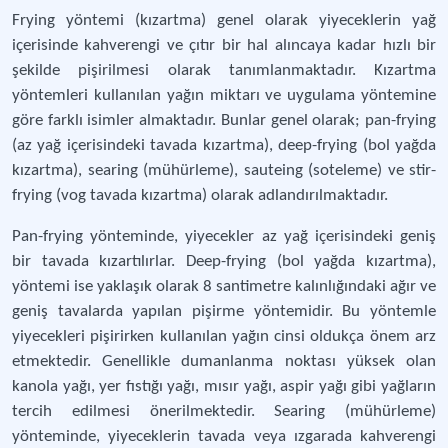
Frying yöntemi (kızartma) genel olarak yiyeceklerin yağ
içerisinde kahverengi ve çıtır bir hal alıncaya kadar hızlı bir
şekilde pişirilmesi olarak tanımlanmaktadır. Kızartma
yöntemleri kullanılan yağın miktarı ve uygulama yöntemine
göre farklı isimler almaktadır. Bunlar genel olarak; pan-frying
(az yağ içerisindeki tavada kızartma), deep-frying (bol yağda
kızartma), searing (mühürleme), sauteing (soteleme) ve stir-
frying (vog tavada kızartma) olarak adlandırılmaktadır.
Pan-frying yönteminde, yiyecekler az yağ içerisindeki geniş
bir tavada kızartılırlar. Deep-frying (bol yağda kızartma),
yöntemi ise yaklaşık olarak 8 santimetre kalınlığındaki ağır ve
geniş tavalarda yapılan pişirme yöntemidir. Bu yöntemle
yiyecekleri pişirirken kullanılan yağın cinsi oldukça önem arz
etmektedir. Genellikle dumanlanma noktası yüksek olan
kanola yağı, yer fıstığı yağı, mısır yağı, aspir yağı gibi yağların
tercih edilmesi önerilmektedir. Searing (mühürleme)
yönteminde, yiyeceklerin tavada veya ızgarada kahverengi