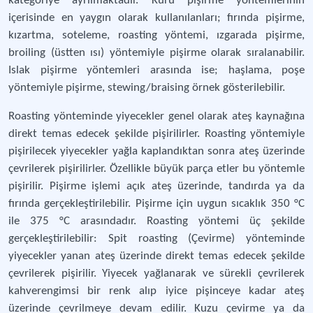
kategoriye ayrılmaktadır. Kuru pişirme yöntemlerinin
içerisinde en yaygın olarak kullanılanları; fırında pişirme,
kızartma, soteleme, roasting yöntemi, ızgarada pişirme,
broiling (üstten ısı) yöntemiyle pişirme olarak sıralanabilir.
Islak pişirme yöntemleri arasında ise; haşlama, poşe
yöntemiyle pişirme, stewing/braising örnek gösterilebilir.
Roasting yönteminde yiyecekler genel olarak ateş kaynağına
direkt temas edecek şekilde pişirilirler. Roasting yöntemiyle
pişirilecek yiyecekler yağla kaplandıktan sonra ateş üzerinde
çevrilerek pişirilirler. Özellikle büyük parça etler bu yöntemle
pişirilir. Pişirme işlemi açık ateş üzerinde, tandırda ya da
fırında gerçekleştirilebilir. Pişirme için uygun sıcaklık 350 °C
ile 375 °C arasındadır. Roasting yöntemi üç şekilde
gerçekleştirilebilir: Spit roasting (Çevirme) yönteminde
yiyecekler yanan ateş üzerinde direkt temas edecek şekilde
çevrilerek pişirilir. Yiyecek yağlanarak ve sürekli çevrilerek
kahverengimsi bir renk alıp iyice pişinceye kadar ateş
üzerinde çevrilmeye devam edilir. Kuzu çevirme ya da