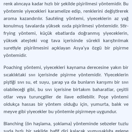
renk alıncaya kadar hızlı bir şekilde pişirilmesi yöntemidir. Bu
yöntemle yiyecekleri karamelize edip, renklerini değiştirerek
aroma kazandırılır. Sautéing yöntemi, yiyeceklerin az yağ
konulmuş tavalarda yüksek ısıda pişirilmesi yöntemidir. Stir-
frying yöntemi, küçük ebatlarda doğranmış yiyeceklerin,
yüksek ateşteki vog tava içerisinde sürekli karıştırılmak
suretiyle pişirilmesini açıklayan Asya’ya özgü bir pişirme
yöntemidir.
Poaching yöntemi, yiyecekleri kaynama derecesine yakın bir
sıcaklıktaki sıvı içerisinde pişirme yöntemidir. Yiyeceklerin
piştiği sıvı su, et suyu, şarap ya da bunların karışımı bir sıvı
olabileceği gibi, bu sıvı içerisine birtakım baharatlar, çeşitli
otlar veya turunçgiller de ilave edilebilir. Poşe yöntemi
oldukça hassas bir yöntem olduğu için, yumurta, balık ve
meyve gibi yiyecekler bu yöntemle pişirmeye uygundur.
Blanching (ön haşlama, şoklama) yönteminde sebzeler tuzlu
suda hızlı bir şekilde hafif diri kalacak yumuşaklığa gelene