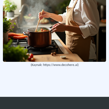
Kuru ısıda pişirme yöntemini ifade eden kavram.
Kısık Ateşte Pişirme
Küçük boyutta doğranan yiyeceklerin önce sauteing (sote) edilip ardından çeşitli
Mutfak Birimleri
Yemek için ham malzemenin alınmasından yemeğin müşteri önüne gelmesine kada
Pişir ve Soğut Sistemi
Gıdanın hazırlanması, pişirilmesi, paketlenmesi, hızla soğutulması, depolanmas
(Kaynak: https://www.decohere.ai)
Daha fazla