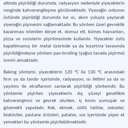
altında pişirildiği durumda, radyasyon nedeniyle yiyeceklerin
renginde kahverengileşme görülmektedir. Yiyeceğin ısıtıcının
üstünde pişirildiği durumda ise ısı, akım yoluyla yayılarak
yiyeceğin pişmesini sağlamaktadır. Bu yöntem üzeri gevreklik
kazanması istenilen körpe et, domuz eti, kümes hayvanları,
pizza ve sosislerin pişirilmesinde kullanılır. Yiyecekler üstü
kapatılmamış bir metal üzerinde ya da kızartma tavasında
pişirildiğindeyse yöntem pan-broiling (yağsız tavada pişirme)
ismini almaktadır.
Baking yöntemi, yiyeceklerin 120 °C ila 130 °C arasındaki
fırın ya da tandır içerisinde, radyasyon, ısı iletimi ya da ısı
yayılımı ile etraflarının sarılarak pişirildiği yöntemdir. Bu
yöntemle pişirilen yiyeceklerin dış yüzeyi genellikle
kahverengimsi ve gevrek olurken, iç kısmı yumuşak ve
gözenekli yapıdadır. Kek, ekmek, sütlü tatlılar, sebzeler,
bisküviler, pastane ürünleri, patates, sos içerisinde pişen et
yemekleri bu yöntemle pişirilebilmektedir.