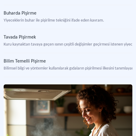
Buharda Pişirme
Yiyeceklerin buhar ile pişirilme tekniğini ifade eden kavram.
Tavada Pişirmek
Kuru kaynaktan tavaya geçen ısının çeşitli değişimler geçirmesi istenen yiyece
Bilim Temelli Pişirme
Bilimsel bilgi ve yöntemler kullanılarak gıdaların pişirilmesi ilkesini tanımlayan
Boiling Haşlama
Bir besin maddesini kaynayan sıvı içinde pişirme yöntemi.
Derin Yağda Kızartma
Derin yağda kızartma, mutfakta kullanılan kuru ısıda yapılan temel pişirme yö
Grilling