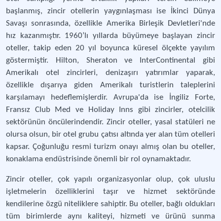
başlanmış, zincir otellerin yaygınlaşması ise İkinci Dünya
Savaşı sonrasında, özellikle Amerika Birleşik Devletleri'nde
hız kazanmıştır. 1960’lı yıllarda büyümeye başlayan zincir
oteller, takip eden 20 yıl boyunca küresel ölçekte yayılım
göstermiştir. Hilton, Sheraton ve InterContinental gibi
Amerikalı otel zincirleri, denizaşırı yatırımlar yaparak,
özellikle dışarıya giden Amerikalı turistlerin taleplerini
karşılamayı hedeflemişlerdir. Avrupa'da ise İngiliz Forte,
Fransız Club Med ve Holiday Inns gibi zincirler, otelcilik
sektörünün öncülerindendir. Zincir oteller, yasal statüleri ne
olursa olsun, bir otel grubu çatısı altında yer alan tüm otelleri
kapsar. Çoğunluğu resmi turizm onayı almış olan bu oteller,
konaklama endüstrisinde önemli bir rol oynamaktadır.
Zincir oteller, çok yapılı organizasyonlar olup, çok uluslu
işletmelerin özelliklerini taşır ve hizmet sektöründe
kendilerine özgü niteliklere sahiptir. Bu oteller, bağlı oldukları
tüm birimlerde aynı kaliteyi, hizmeti ve ürünü sunma