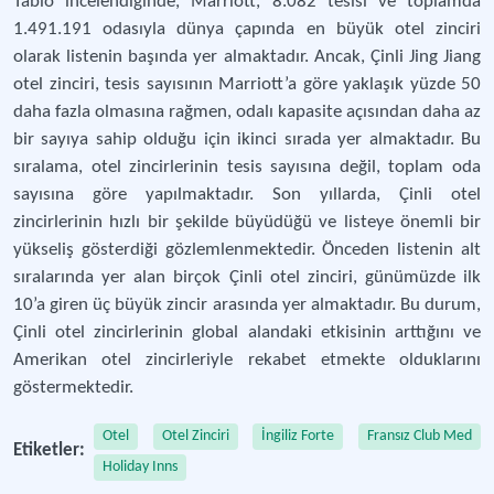
Tablo incelendiğinde, Marriott, 8.082 tesisi ve toplamda
1.491.191 odasıyla dünya çapında en büyük otel zinciri
olarak listenin başında yer almaktadır. Ancak, Çinli Jing Jiang
otel zinciri, tesis sayısının Marriott’a göre yaklaşık yüzde 50
daha fazla olmasına rağmen, odalı kapasite açısından daha az
bir sayıya sahip olduğu için ikinci sırada yer almaktadır. Bu
sıralama, otel zincirlerinin tesis sayısına değil, toplam oda
sayısına göre yapılmaktadır. Son yıllarda, Çinli otel
zincirlerinin hızlı bir şekilde büyüdüğü ve listeye önemli bir
yükseliş gösterdiği gözlemlenmektedir. Önceden listenin alt
sıralarında yer alan birçok Çinli otel zinciri, günümüzde ilk
10’a giren üç büyük zincir arasında yer almaktadır. Bu durum,
Çinli otel zincirlerinin global alandaki etkisinin arttığını ve
Amerikan otel zincirleriyle rekabet etmekte olduklarını
göstermektedir.
Otel
Otel Zinciri
İngiliz Forte
Fransız Club Med
Etiketler:
Holiday Inns