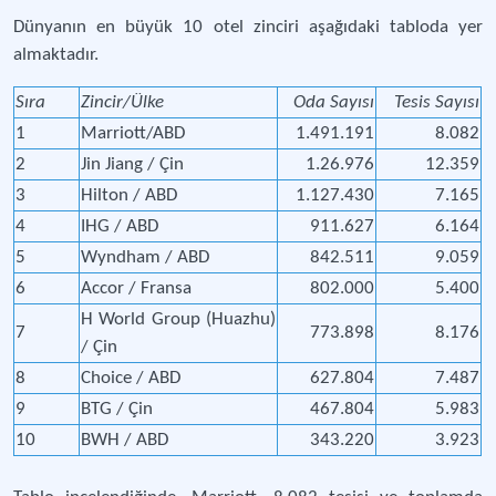
Dünyanın en büyük 10 otel zinciri aşağıdaki tabloda yer
almaktadır.
Sıra
Zincir/Ülke
Oda Sayısı
Tesis Sayısı
1
Marriott/ABD
1.491.191
8.082
2
Jin Jiang / Çin
1.26.976
12.359
3
Hilton / ABD
1.127.430
7.165
4
IHG / ABD
911.627
6.164
5
Wyndham / ABD
842.511
9.059
6
Accor / Fransa
802.000
5.400
H World Group (Huazhu)
7
773.898
8.176
/ Çin
8
Choice / ABD
627.804
7.487
9
BTG / Çin
467.804
5.983
10
BWH / ABD
343.220
3.923