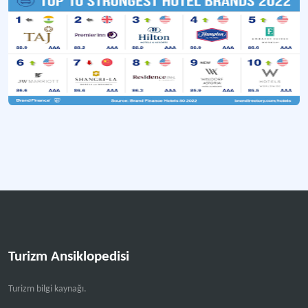
Aynı kişiye ya da şirkete ait olan, farklı yerlerde bulunan ve merkezi bir yöne
Zincir Otellerin Rezervasyon Ağı
Turistlerin güvenli çevrimiçi rezervasyonlar oluşturmasına olanak sağlamak a
JW Marriott
Marriott International zincirine bağlı alt marka otel işletmesi.
Turizm Ansiklopedisi
Turizm bilgi kaynağı.