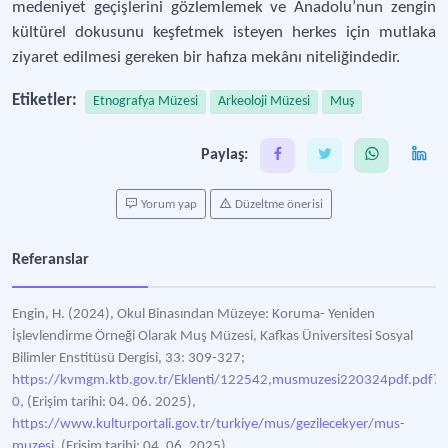
medeniyet geçişlerini gözlemlemek ve Anadolu’nun zengin
kültürel dokusunu keşfetmek isteyen herkes için mutlaka
ziyaret edilmesi gereken bir hafıza mekânı niteliğindedir.
Etiketler:
Etnografya Müzesi
Arkeoloji Müzesi
Muş
Paylaş:
Yorum yap
Düzeltme önerisi
Referanslar
Engin, H. (2024), Okul Binasından Müzeye: Koruma- Yeniden
İşlevlendirme Örneği Olarak Muş Müzesi, Kafkas Üniversitesi Sosyal
Bilimler Enstitüsü Dergisi, 33: 309-327;
https://kvmgm.ktb.gov.tr/Eklenti/122542,musmuzesi220324pdf.pdf?
0,
(Erişim tarihi: 04. 06. 2025),
https://www.kulturportali.gov.tr/turkiye/mus/gezilecekyer/mus-
muzesi,
(Erişim tarihi: 04. 06. 2025).