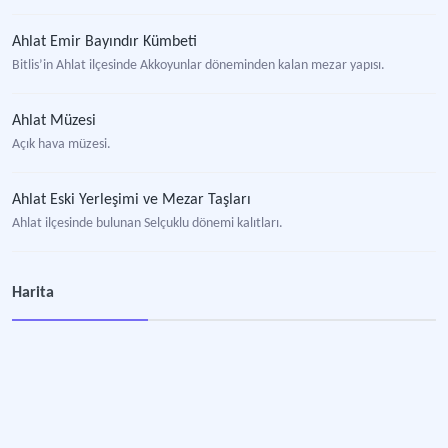
Ahlat Emir Bayındır Kümbeti
Bitlis’in Ahlat ilçesinde Akkoyunlar döneminden kalan mezar yapısı.
Ahlat Müzesi
Açık hava müzesi.
Ahlat Eski Yerleşimi ve Mezar Taşları
Ahlat ilçesinde bulunan Selçuklu dönemi kalıtları.
Muş
Harita
Doğu Anadolu Bölgesi’nde bulunan turizm bölgesi.
Muş Kalesi
Muş kent merkezinde bulunan tarihi kale yapısı.