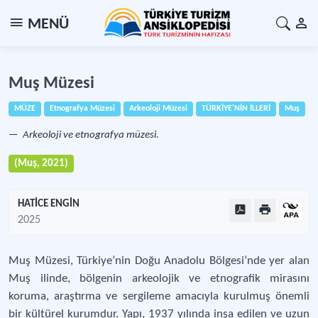
MENÜ
Muş Müzesi
MÜZE
Etnografya Müzesi
Arkeoloji Müzesi
TÜRKİYE'NİN İLLERİ
Muş
Arkeoloji ve etnografya müzesi.
(Muş, 2021)
HATİCE ENGİN
2025
Muş Müzesi, Türkiye’nin Doğu Anadolu Bölgesi’nde yer alan
Muş ilinde, bölgenin arkeolojik ve etnografik mirasını
koruma, araştırma ve sergileme amacıyla kurulmuş önemli
bir kültürel kurumdur. Yapı, 1937 yılında inşa edilen ve uzun