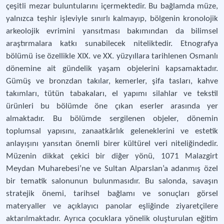
çeşitli mezar buluntularını içermektedir. Bu bağlamda müze,
yalnızca teşhir işleviyle sınırlı kalmayıp, bölgenin kronolojik
arkeolojik evrimini yansıtması bakımından da bilimsel
araştırmalara katkı sunabilecek niteliktedir. Etnografya
bölümü ise özellikle XIX. ve XX. yüzyıllara tarihlenen Osmanlı
dönemine ait gündelik yaşam objelerini kapsamaktadır.
Gümüş ve bronzdan takılar, kemerler, şifa tasları, kahve
takımları, tütün tabakaları, el yapımı silahlar ve tekstil
ürünleri bu bölümde öne çıkan eserler arasında yer
almaktadır. Bu bölümde sergilenen objeler, dönemin
toplumsal yapısını, zanaatkârlık geleneklerini ve estetik
anlayışını yansıtan önemli birer kültürel veri niteliğindedir.
Müzenin dikkat çekici bir diğer yönü, 1071 Malazgirt
Meydan Muharebesi’ne ve Sultan Alparslan’a adanmış özel
bir tematik salonunun bulunmasıdır. Bu salonda, savaşın
stratejik önemi, tarihsel bağlamı ve sonuçları görsel
materyaller ve açıklayıcı panolar eşliğinde ziyaretçilere
aktarılmaktadır. Ayrıca çocuklara yönelik oluşturulan eğitim