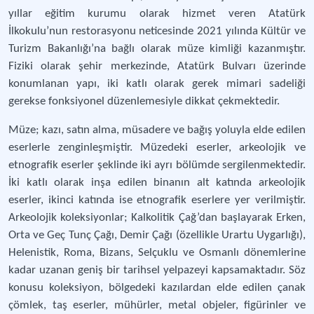
yıllar eğitim kurumu olarak hizmet veren Atatürk
İlkokulu’nun restorasyonu neticesinde 2021 yılında Kültür ve
Turizm Bakanlığı’na bağlı olarak müze kimliği kazanmıştır.
Fiziki olarak şehir merkezinde, Atatürk Bulvarı üzerinde
konumlanan yapı, iki katlı olarak gerek mimari sadeliği
gerekse fonksiyonel düzenlemesiyle dikkat çekmektedir.
Müze; kazı, satın alma, müsadere ve bağış yoluyla elde edilen
eserlerle zenginleşmiştir. Müzedeki eserler, arkeolojik ve
etnografik eserler şeklinde iki ayrı bölümde sergilenmektedir.
İki katlı olarak inşa edilen binanın alt katında arkeolojik
eserler, ikinci katında ise etnografik eserlere yer verilmiştir.
Arkeolojik koleksiyonlar; Kalkolitik Çağ’dan başlayarak Erken,
Orta ve Geç Tunç Çağı, Demir Çağı (özellikle Urartu Uygarlığı),
Helenistik, Roma, Bizans, Selçuklu ve Osmanlı dönemlerine
kadar uzanan geniş bir tarihsel yelpazeyi kapsamaktadır. Söz
konusu koleksiyon, bölgedeki kazılardan elde edilen çanak
çömlek, taş eserler, mühürler, metal objeler, figürinler ve