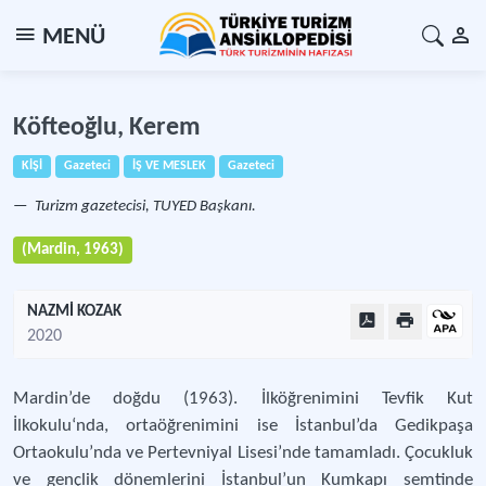
MENÜ
Köfteoğlu, Kerem
KİŞİ
Gazeteci
İŞ VE MESLEK
Gazeteci
Turizm gazetecisi, TUYED Başkanı.
(Mardin, 1963)
NAZMİ KOZAK
2020
Mardin’de doğdu (1963). İlköğrenimini Tevfik Kut
İlkokulu‘nda, ortaöğrenimini ise İstanbul’da Gedikpaşa
Ortaokulu’nda ve Pertevniyal Lisesi’nde tamamladı. Çocukluk
ve gençlik dönemlerini İstanbul’un Kumkapı semtinde