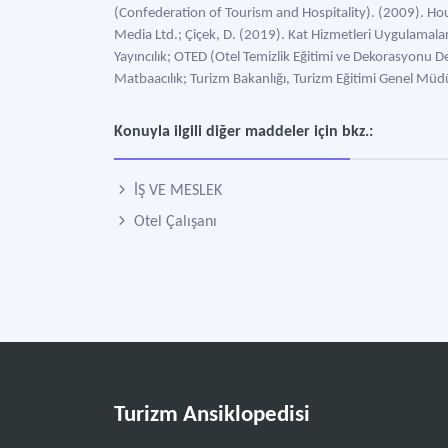
(Confederation of Tourism and Hospitality). (2009). 
Media Ltd.; Çiçek, D. (2019). Kat Hizmetleri Uygulamala
Yayıncılık; OTED (Otel Temizlik Eğitimi ve Dekorasyonu 
Matbaacılık; Turizm Bakanlığı, Turizm Eğitimi Genel Mü
Konuyla ilgili diğer maddeler için bkz.:
İŞ VE MESLEK
Otel Çalışanı
Turizm Ansiklopedisi