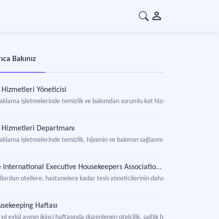
ıca Bakınız
 Hizmetleri Yöneticisi
aklama işletmelerinde temizlik ve bakımdan sorumlu kat hizmetleri departmanını
 Hizmetleri Departmanı
aklama işletmelerinde temizlik, hijyenin ve bakımın sağlanması ve estetik gör
The International Executive Housekeepers Association (IEHA)
llardan otellere, hastanelere kadar tesis yöneticilerinin daha temiz, daha güven
sekeeping Haftası
yıl eylül ayının ikinci haftasında düzenlenen otelcilik, sağlık hizmetleri, eğitim g