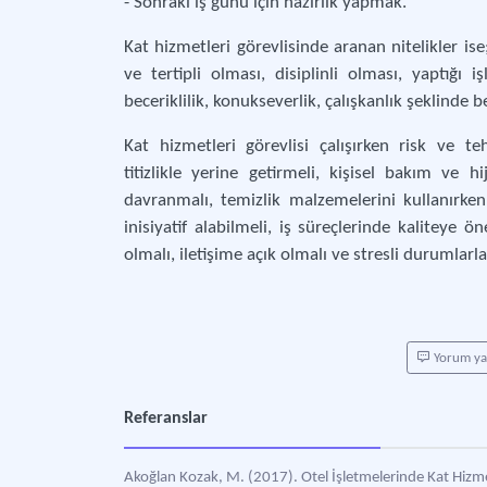
- Sonraki iş günü için hazırlık yapmak.
Kat hizmetleri görevlisinde aranan nitelikler ise;
ve tertipli olması, disiplinli olması, yaptığı iş
beceriklilik, konukseverlik, çalışkanlık şeklinde beli
Kat hizmetleri görevlisi çalışırken risk ve t
titizlikle yerine getirmeli, kişisel bakım ve h
davranmalı, temizlik malzemelerini kullanırken 
inisiyatif alabilmeli, iş süreçlerinde kaliteye 
olmalı, iletişime açık olmalı ve stresli durumlar
Yorum y
Referanslar
Akoğlan Kozak, M. (2017). Otel İşletmelerinde Kat Hizmet