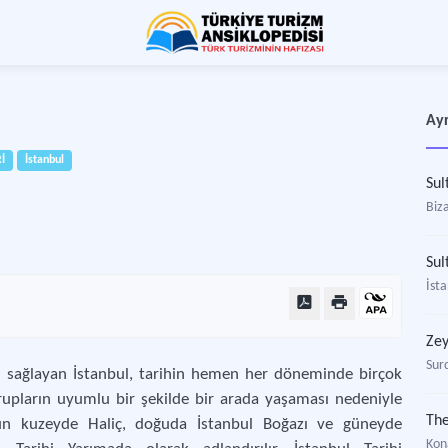
Ayr
İ
İstanbul
Su
Biz
Sul
İsta
Zey
Sur
i sağlayan İstanbul, tarihin hemen her döneminde birçok
grupların uyumlu bir şekilde bir arada yaşaması nedeniyle
The
l’un kuzeyde Haliç, doğuda İstanbul Boğazı ve güneyde
Kon