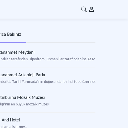
ıca Bakınız
ltanahmet Meydanı
anslılar tarafından Hipodrom, Osmanlılar tarafından ise At Meydanı olarak bilinen
tanahmet Arkeoloji Parkı
nbul’da Tarihi Yarımada’nın doğusunda, birinci tepe üzerinde yer alan, Sur-i Sulta
tinburnu Mozaik Müzesi
dışı’nın en büyük mozaik müzesi.
 And Hotel
aklama işletmesi.