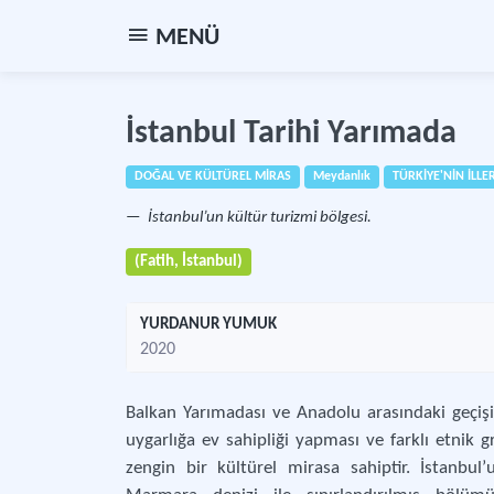
MENÜ
İstanbul Tarihi Yarımada
DOĞAL VE KÜLTÜREL MİRAS
Meydanlık
TÜRKİYE'NİN İLLER
İstanbul’un kültür turizmi bölgesi.
(Fatih, İstanbul)
YURDANUR YUMUK
2020
Balkan Yarımadası ve Anadolu arasındaki geçiş
uygarlığa ev sahipliği yapması ve farklı etnik 
zengin bir kültürel mirasa sahiptir. İstanbu