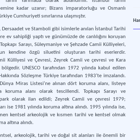
Tarihi Yarımada olarak adlandırılır. İstanbul Tarihi
nemine kadar uzanır; Bizans imparatorluğu ve Osmanlı
rkiye Cumhuriyeti sınırlarına ulaşmıştır.
36
Har
yiye
 Dersaadet ve Stamboli gibi isimlerle anılan İstanbul Tarihi
lere ev sahipliği yaptı ve günümüzde de canlılığını koruyan
, Topkapı Sarayı, Süleymaniye ve Şehzade Camii Külliyeleri,
İsta
 kendine özgü siluetini oluşturan tarihi eserlerdir.
ii Külliyesi ve Çevresi, Zeyrek Camii ve çevresi ve Kara
t bölgedir. UNESCO tarafından 1972 yılında kabul edilen
İsta
Hakkında Sözleşme Türkiye tarafından 1983’te imzalandı.
 Dünya Miras Listesi’ne alınan dört koruma alanı, listeye
Pol
koruma alanı olarak tescillendi. Topkapı Sarayı ve
İsta
park olarak ilan edildi; Zeyrek Camii ve çevresi 1979;
ı ise 1981 yılında koruma altına alındı. 1995 yılında ise,
smen kentsel arkeolojik ve kısmen tarihi ve kentsel olmak
Sul
ma altına alındı.
İsta
tsel, arkeolojik, tarihi ve doğal sit alanları ile önemli bir