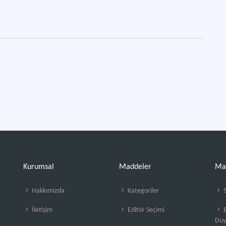
Kurumsal
Maddeler
Ma
Hakkımızda
Kategoriler
S
İletişim
Editör Seçimi
B
Duy