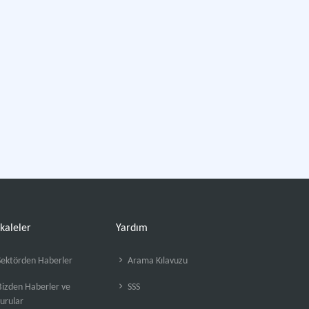
kaleler
Yardım
ektörden Haberler
Arama Kılavuzu
izden Haberler ve
SSS
urular