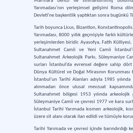
Marmara denizi ile sınırlandırılmış bölümü 
Yarımadası’nın yerleşimsel gelişimi Roma dö
Devleti’ne başkentlik yaptıktan sonra bugünkü Tü
Tarih boyunca Licus, Bizantion, Konstantinopolis,
Yarımadası, 8000 yıllık geçmişiyle farklı kültür
yerleşimlerden biridir. Ayasofya, Fatih Külliyesi
Sultanahmet Camii ve Yeni Camii İstanbul’un
Sultanahmet Arkeolojik Parkı, Süleymaniye Cam
surları İstanbul’da evrensel değere sahip dör
Dünya Kültürel ve Doğal Mirasının Korunması 
İstanbul’un Tarihi Alanları adıyla 1985 yılında
alınmadan önce ulusal mevzuat kapsamında 
Sultanahmet bölgesi 1953 yılında arkeolojik 
Süleymaniye Camii ve çevresi 1977 ve kara surlar
İstanbul Tarihi Yarımada kısmen arkeolojik, kı
üzere sit alanı olarak ilan edildi ve tümüyle koru
Tarihi Yarımada ve çevresi içinde barındırdığı ken