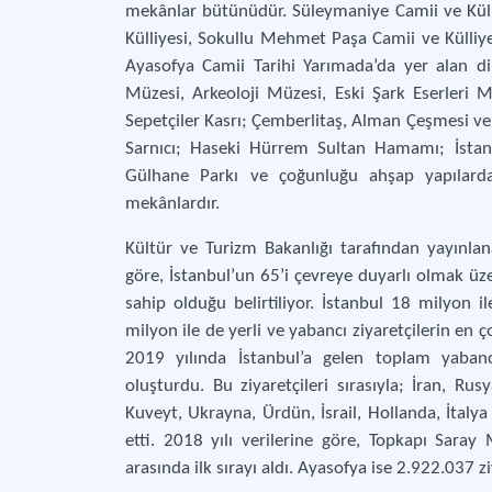
mekânlar bütünüdür. Süleymaniye Camii ve Küll
Külliyesi, Sokullu Mehmet Paşa Camii ve Külliyes
Ayasofya Camii Tarihi Yarımada’da yer alan din
Müzesi, Arkeoloji Müzesi, Eski Şark Eserleri M
Sepetçiler Kasrı; Çemberlitaş, Alman Çeşmesi ve 
Sarnıcı; Haseki Hürrem Sultan Hamamı; İstan
Gülhane Parkı ve çoğunluğu ahşap yapılardan
mekânlardır.
Kültür ve Turizm Bakanlığı tarafından yayınlan
göre, İstanbul’un 65’i çevreye duyarlı olmak ü
sahip olduğu belirtiliyor. İstanbul 18 milyon il
milyon ile de yerli ve yabancı ziyaretçilerin en ço
2019 yılında İstanbul’a gelen toplam yabancı
oluşturdu. Bu ziyaretçileri sırasıyla; İran, Rus
Kuveyt, Ukrayna, Ürdün, İsrail, Hollanda, İtalya
etti. 2018 yılı verilerine göre, Topkapı Saray
arasında ilk sırayı aldı. Ayasofya ise 2.922.037 ziy