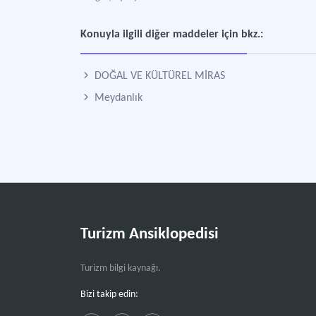
Konuyla ilgili diğer maddeler için bkz.:
DOĞAL VE KÜLTÜREL MİRAS
Meydanlık
Turizm Ansiklopedisi
Turizm bilgi kaynağı.
Bizi takip edin: