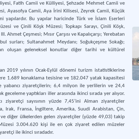
iyesi, Fatih Camii ve Külliyesi, Şehzade Mehmet Camii ve
i, Ayasofya Camii, Aya İrini Kilisesi, Zeyrek Camii, Küçük
i yapılardır. Bu yapılar haricinde Türk ve İslam Eserleri
üzesi ve Çinili Köşk Müzesi; Topkapı Sarayı, Çinili Köşk,
III. Ahmet Çeşmesi; Mısır Çarşısı ve Kapalıçarşı; Yerebatan
bul surları; Sultanahmet Meydanı; Soğukçeşme Sokağı;
 oluşan geleneksel konutlar diğer tarihi ve kültürel
an 2019 yılının Ocak-Eylül dönemi turizm istatistiklerine
zere 1.689 konaklama tesisine ve 182.047 yatak kapasitesi
e yabancı ziyaretçilerin; 6,4 milyon ile yerlilerin ve 24,4
k geceleme yaptıkları iller arasında ikinci sırada yer alıyor.
 ziyaretçi sayısının yüzde 7,45’ini Alman ziyaretçiler
ya, Irak, Fransa, İngiltere, Amerika, Suudi Arabistan, Çin,
 ve diğer ülkelerden gelen ziyaretçiler (yüzde 49,03) takip
 Müzesi 3.004.620 kişi ile en çok ziyaret edilen müzeler
aretçi ile ikinci sıradadır.