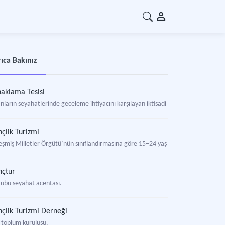
ıca Bakınız
aklama Tesisi
nların seyahatlerinde geceleme ihtiyacını karşılayan iktisadi kuruluş.
çlik Turizmi
leşmiş Milletler Örgütü’nün sınıflandırmasına göre 15–24 yaş grubundaki kişilerin
nçtur
rubu seyahat acentası.
çlik Turizmi Derneği
l toplum kuruluşu.