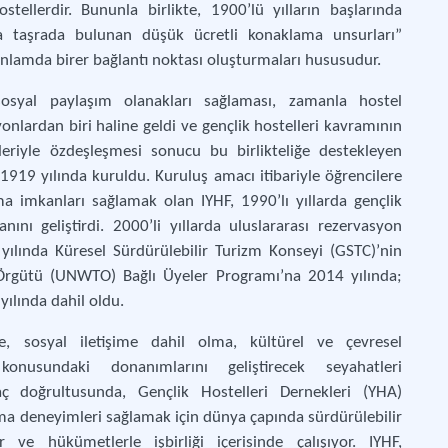
llerdir. Bununla birlikte, 1900’lü yılların başlarında
la taşrada bulunan düşük ücretli konaklama unsurları”
 anlamda birer bağlantı noktası oluşturmaları hususudur.
sosyal paylaşım olanakları sağlaması, zamanla hostel
nlardan biri haline geldi ve gençlik hostelleri kavramının
tleriyle özdeşleşmesi sonucu bu birlikteliğe destekleyen
1919 yılında kuruldu. Kuruluş amacı itibariyle öğrencilere
a imkanları sağlamak olan IYHF, 1990’lı yıllarda gençlik
anını geliştirdi. 2000’li yıllarda uluslararası rezervasyon
 yılında Küresel Sürdürülebilir Turizm Konseyi (GSTC)’nin
 Örgütü (UNWTO) Bağlı Üyeler Programı’na 2014 yılında;
yılında dahil oldu.
, sosyal iletişime dahil olma, kültürel ve çevresel
 konusundaki donanımlarını geliştirecek seyahatleri
 doğrultusunda, Gençlik Hostelleri Dernekleri (YHA)
lama deneyimleri sağlamak için dünya çapında sürdürülebilir
r ve hükümetlerle işbirliği içerisinde çalışıyor. IYHF,