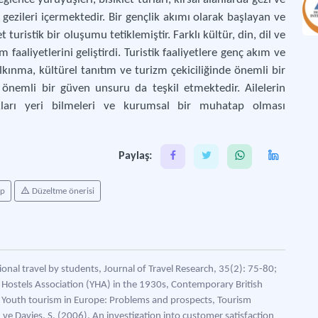
ezileri içermektedir. Bir gençlik akımı olarak başlayan ve
uristik bir oluşumu tetiklemiştir. Farklı kültür, din, dil ve
 faaliyetlerini geliştirdi. Turistik faaliyetlere genç akım ve
lkınma, kültürel tanıtım ve turizm çekiciliğinde önemli bir
te önemli bir güven unsuru da teşkil etmektedir. Ailelerin
cakları yeri bilmeleri ve kurumsal bir muhatap olması
Paylaş:
ap
Düzeltme önerisi
tional travel by students, Journal of Travel Research, 35(2): 75-80;
 Hostels Association (YHA) in the 1930s, Contemporary British
). Youth tourism in Europe: Problems and prospects, Tourism
ve Davies, S. (2006). An investigation into customer satisfaction