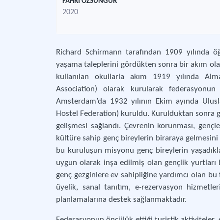
FAHRİ ÖZSUNGUR
2020
Richard Schirmann tarafından 1909 yılında öğ
yaşama taleplerini gördükten sonra bir akım olara
kullanılan okullarla akım 1919 yılında Al
Association) olarak kurularak federasyonun
Amsterdam’da 1932 yılının Ekim ayında Ulusla
Hostel Federation) kuruldu. Kurulduktan sonra gen
gelişmesi sağlandı. Çevrenin korunması, gençleri
kültüre sahip genç bireylerin biraraya gelmesin
bu kuruluşun misyonu genç bireylerin yaşadıkl
uygun olarak inşa edilmiş olan gençlik yurtları
genç gezginlere ev sahipliğine yardımcı olan bu 
üyelik, sanal tanıtım, e-rezervasyon hizmetler
planlamalarına destek sağlanmaktadır.
Federasyonun öncülük ettiği turistik aktiviteler, e