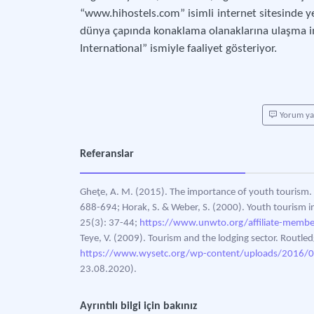
“www.hihostels.com” isimli internet sitesinde y
dünya çapında konaklama olanaklarına ulaşma im
International” ismiyle faaliyet gösteriyor.
Yorum y
Referanslar
Gheţe, A. M. (2015). The importance of youth tourism. 
688-694; Horak, S. & Weber, S. (2000). Youth tourism 
25(3): 37-44;
https://www.unwto.org/affiliate-membe
Teye, V. (2009). Tourism and the lodging sector. Routl
https://www.wysetc.org/wp-content/uploads/2016/03
23.08.2020).
Ayrıntılı bilgi için bakınız