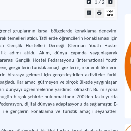
1 / 2
Hos
Büt
renci gruplarının kırsal bölgelerde konaklama deneyimi
k temelleri atıldı. Tatillerde öğrencilerin konaklaması için
Gen
man Gençlik Hostelleri Derneği (German Youth Hostel
A g
 ilk adımı atıldı. Akım, dünya çapında yaygınlaşarak
rarası Gençlik Hostel Fedarasyonu (International Youth
ç gezginlerin turistik amaçlı gezileri için önemli fikirlerin
n biraraya gelmesi için gerçekleştirilen aktiviteler farklı
i sağladı. Kar amacı gütmeyen ve birçok ülkede yaygınlaşan
arı dünyayı öğrenmelerine yardımcı olmaktır. Bu misyona
 bugün birçok şehirde bulunmaktadır. 700’den fazla yurtla
federasyon, dijital dünyaya adaptasyonu da sağlamıştır. E-
i ile gençlerin konaklama ve turistik amaçlı seyahatleri
ğlence yürüyüşleri, bisiklet turları, kırsal alanlarda gezi ve