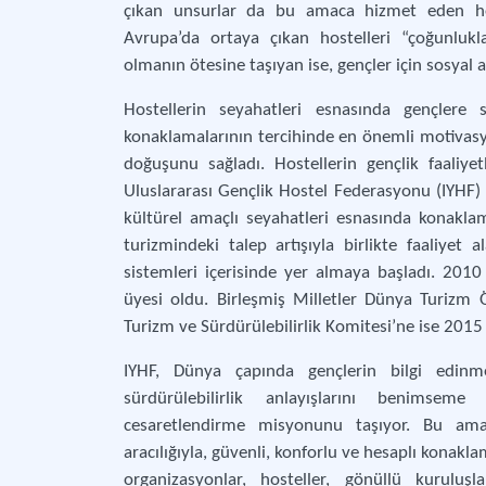
çıkan unsurlar da bu amaca hizmet eden hoste
Avrupa’da ortaya çıkan hostelleri “çoğunluk
olmanın ötesine taşıyan ise, gençler için sosyal
Hostellerin seyahatleri esnasında gençlere 
konaklamalarının tercihinde en önemli motivasyo
doğuşunu sağladı. Hostellerin gençlik faaliye
Uluslararası Gençlik Hostel Federasyonu (IYHF) 
kültürel amaçlı seyahatleri esnasında konaklam
turizmindeki talep artışıyla birlikte faaliyet al
sistemleri içerisinde yer almaya başladı. 2010
üyesi oldu. Birleşmiş Milletler Dünya Turizm
Turizm ve Sürdürülebilirlik Komitesi’ne ise 2015 
IYHF, Dünya çapında gençlerin bilgi edinme
sürdürülebilirlik anlayışlarını benimseme
cesaretlendirme misyonunu taşıyor. Bu amaç
aracılığıyla, güvenli, konforlu ve hesaplı konak
organizasyonlar, hosteller, gönüllü kuruluşla