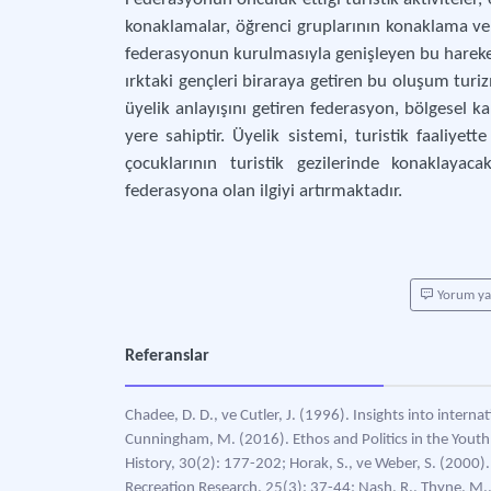
konaklamalar, öğrenci gruplarının konaklama ve g
federasyonun kurulmasıyla genişleyen bu hareket t
ırktaki gençleri biraraya getiren bu oluşum turizm
üyelik anlayışını getiren federasyon, bölgesel ka
yere sahiptir. Üyelik sistemi, turistik faaliyet
çocuklarının turistik gezilerinde konaklaya
federasyona olan ilgiyi artırmaktadır.
Yorum y
Referanslar
Chadee, D. D., ve Cutler, J. (1996). Insights into interna
Cunningham, M. (2016). Ethos and Politics in the Youth
History, 30(2): 177-202; Horak, S., ve Weber, S. (2000
Recreation Research, 25(3): 37-44; Nash, R., Thyne, M., 