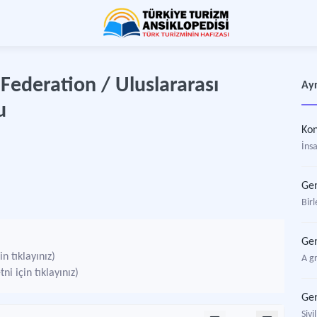
Federation / Uluslararası
Ayr
u
Kon
İnsa
Gen
Bir
Ge
n tıklayınız)
A g
i için tıklayınız)
Gen
Sivi