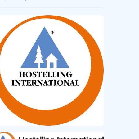
tel
çesi sınırlı olarak seyahat eden, özellikle öğrencilere ucuz konaklama hizmeti su
çtur (Seyahat Acentası)
rubu seyahat acentası.